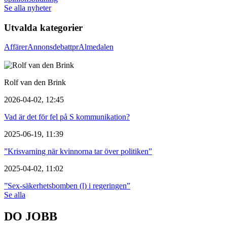
Se alla nyheter
Utvalda kategorier
Affärer
Annons
debatt
pr
Almedalen
Rolf van den Brink
2026-04-02, 12:45
Vad är det för fel på S kommunikation?
2025-06-19, 11:39
”Krisvarning när kvinnorna tar över politiken”
2025-04-02, 11:02
”Sex-säkerhetsbomben (l) i regeringen”
Se alla
DO JOBB