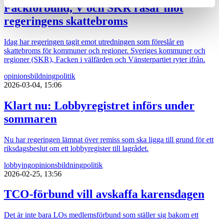
Fackförbund, V och SKR rasar mot
regeringens skattebroms
Idag har regeringen tagit emot utredningen som föreslår en
skattebroms för kommuner och regioner. Sveriges kommuner och
regioner (SKR), Facken i välfärden och Vänsterpartiet ryter ifrån.
opinionsbildning
politik
2026-03-04, 15:06
Klart nu: Lobbyregistret införs under
sommaren
Nu har regeringen lämnat över remiss som ska ligga till grund för ett
riksdagsbeslut om ett lobbyregister till lagrådet.
lobbying
opinionsbildning
politik
2026-02-25, 13:56
TCO-förbund vill avskaffa karensdagen
Det är inte bara LOs medlemsförbund som ställer sig bakom ett