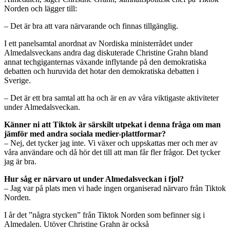
Norden och lägger till:
– Det är bra att vara närvarande och finnas tillgänglig.
I ett panelsamtal anordnat av Nordiska ministerrådet under
Almedalsveckans andra dag diskuterade Christine Grahn bland
annat techgiganternas växande inflytande på den demokratiska
debatten och huruvida det hotar den demokratiska debatten i
Sverige.
– Det är ett bra samtal att ha och är en av våra viktigaste aktiviteter
under Almedalsveckan.
Känner ni att Tiktok är särskilt utpekat i denna fråga om man
jämför med andra sociala medier-plattformar?
– Nej, det tycker jag inte. Vi växer och uppskattas mer och mer av
våra användare och då hör det till att man får fler frågor. Det tycker
jag är bra.
Hur såg er närvaro ut under Almedalsveckan i fjol?
– Jag var på plats men vi hade ingen organiserad närvaro från Tiktok
Norden.
I år det ”några stycken” från Tiktok Norden som befinner sig i
Almedalen. Utöver Christine Grahn är också