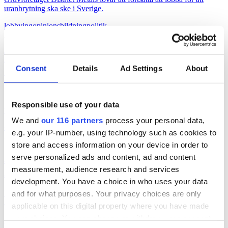
uranbrytning ska ske i Sverige.
lobbying
opinionsbildning
politik
2026-06-16, 07:24
TCO och ST kritiska till regeringens
beslut om tjänstemannaansvar
Consent
Details
Ad Settings
About
Den fackliga centralorganisationen TCO och dess medlemsförbund
ST är kritiska till att riksdagen klubbade igenom propositionen Ett
Responsible use of your data
utökat straffrättsligt tjänstemannaansvar.
We and
our 116 partners
process your personal data,
opinionsbildning
politik
e.g. your IP-number, using technology such as cookies to
2026-03-25, 16:35
store and access information on your device in order to
Nykterhetslobbyn jublar över
serve personalized ads and content, ad and content
measurement, audience research and services
lobbyregistret
development. You have a choice in who uses your data
Nykterhetsorganisationen Movendi (tidigare IOGT-NTO, UNF och
and for what purposes. Your privacy choices are only
Junis)b jublar över att lobbyregistret införs.
applicable on this digital property where you have made
your choices. You can change or withdraw your consent
lobbying
opinionsbildning