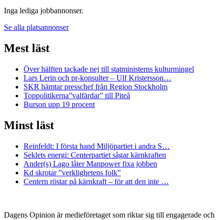
Inga lediga jobbannonser.
Se alla platsannonser
Mest läst
Över hälften tackade nej till statministerns kulturmingel
Lars Lerin och pr-konsulter – Ulf Kristersson…
SKR hämtar presschef från Region Stockholm
Toppolitikerna”valfärdar” till Piteå
Burson upp 19 procent
Minst läst
Reinfeldt: I första hand Miljöpartiet i andra S…
Seklets energi: Centerpartiet sågar kärnkraften
Ander(s) Lago låter Manpower fixa jobben
Kd skrotar ”verklighetens folk”
Centern röstar på kärnkraft – för att den inte …
Dagens Opinion är medieföretaget som riktar sig till engagerade och