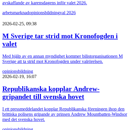
avskaffande av karensdagens inför valet 2026.
arbetsmarknad
opinionsbildning
val 2026
2026-02-25, 09:38
M Sverige tar strid mot Kronofogden i
valet
Med hjälp av en annan myndighet kommer bilistorganisationen M
Sverige att ta strid mot Kronofogden under valrörelsen.
opinionsbildning
2026-02-19, 16:07
Republikanska kopplar Andrew-
gripandet till svenska hovet
I ett pressmeddelandet kopplar Republikanska föreningen ihop den
brittiska polisens gripande av prinsen Andrew Mountbatten-Windsor
med det svenska hovet.
opinionsbildning