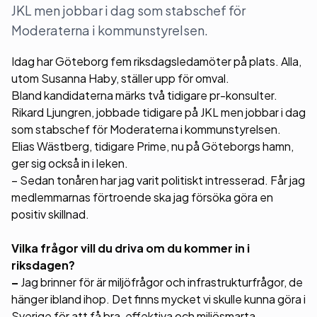
JKL men jobbar i dag som stabschef för
Moderaterna i kommunstyrelsen.
Idag har Göteborg fem riksdagsledamöter på plats. Alla,
utom Susanna Haby, ställer upp för omval.
Bland kandidaterna märks två tidigare pr-konsulter.
Rikard Ljungren, jobbade tidigare på JKL men jobbar i dag
som stabschef för Moderaterna i kommunstyrelsen.
Elias Wästberg, tidigare Prime, nu på Göteborgs hamn,
ger sig också in i leken.
– Sedan tonåren har jag varit politiskt intresserad. Får jag
medlemmarnas förtroende ska jag försöka göra en
positiv skillnad.
Vilka frågor vill du driva om du kommer in i
riksdagen?
–
Jag brinner för är miljöfrågor och infrastrukturfrågor, de
hänger ibland ihop. Det finns mycket vi skulle kunna göra i
Sverige för att få bra, effektiva och miljösmarta