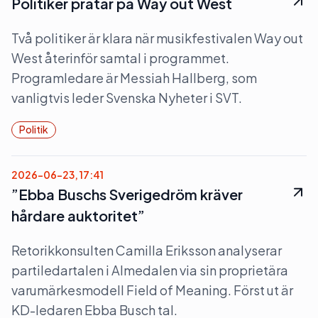
Politiker pratar på Way out West
Två politiker är klara när musikfestivalen Way out
West återinför samtal i programmet.
Programledare är Messiah Hallberg, som
vanligtvis leder Svenska Nyheter i SVT.
Politik
2026-06-23, 17:41
”Ebba Buschs Sverigedröm kräver
hårdare auktoritet”
Retorikkonsulten Camilla Eriksson analyserar
partiledartalen i Almedalen via sin proprietära
varumärkesmodell Field of Meaning. Först ut är
KD-ledaren Ebba Busch tal.