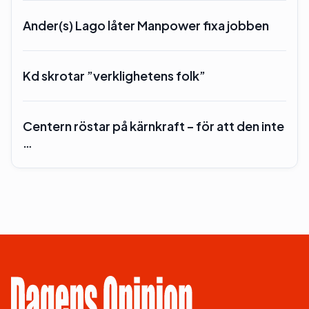
Ander(s) Lago låter Manpower fixa jobben
Kd skrotar ”verklighetens folk”
Centern röstar på kärnkraft – för att den inte
…