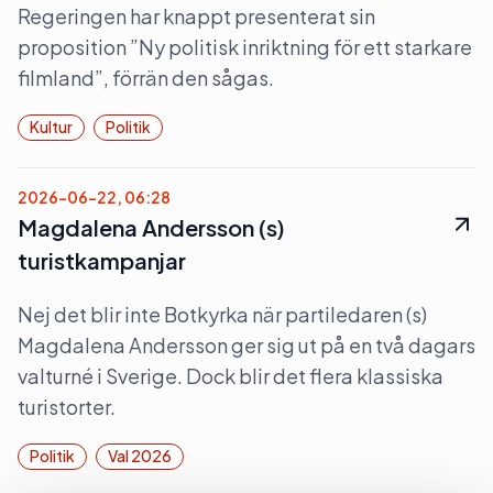
Regeringen har knappt presenterat sin
proposition ”Ny politisk inriktning för ett starkare
filmland”, förrän den sågas.
Kultur
Politik
2026-06-22, 06:28
Magdalena Andersson (s)
turistkampanjar
Nej det blir inte Botkyrka när partiledaren (s)
Magdalena Andersson ger sig ut på en två dagars
valturné i Sverige. Dock blir det flera klassiska
turistorter.
Politik
Val 2026