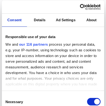
2026-06-16, 07:48
Gruvbolag och branschorganisation
halvjublar över skrotat uran-veto
Consent
Details
Ad Settings
About
Gruvindustrins branschorganisation pratar om
Responsible use of your data
”ett steg framåt och två bakåt” när det gäller
We and
our 116 partners
process your personal data,
riksdagens beslut att likställa
e.g. your IP-number, using technology such as cookies to
tillståndsprövningen av brytning av uran med
store and access information on your device in order to
andra metaller. Gruvföretaget District Metals
serve personalized ads and content, ad and content
lovar att fortsätta att lobba för att uranbrytning
measurement, audience research and services
ska ske i Sverige.
development. You have a choice in who uses your data
and for what purposes. Your privacy choices are only
Lobbying
Opinionsbildning
Politik
applicable on this digital property where you have made
your choices. You can change or withdraw your consent
any time from the Cookie Declaration or by clicking on
Consent
the Privacy trigger icon.
Necessary
2026-06-16, 07:24
Selection