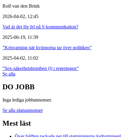
Rolf van den Brink
2026-04-02, 12:45
Vad är det för fel på S kommunikation?
2025-06-19, 11:39
”Krisvarning när kvinnorna tar över politiken”
2025-04-02, 11:02
”Sex-säkerhetsbomben (l) i regeringen”
Se alla
DO JOBB
Inga lediga jobbannonser.
Se alla platsannonser
Mest läst
Över hälften tackade nej till statministerns kulturmingel