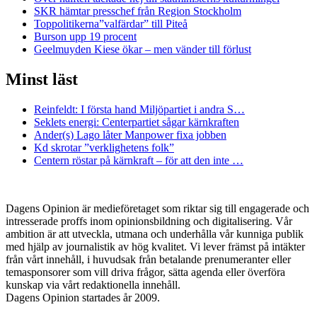
SKR hämtar presschef från Region Stockholm
Toppolitikerna”valfärdar” till Piteå
Burson upp 19 procent
Geelmuyden Kiese ökar – men vänder till förlust
Minst läst
Reinfeldt: I första hand Miljöpartiet i andra S…
Seklets energi: Centerpartiet sågar kärnkraften
Ander(s) Lago låter Manpower fixa jobben
Kd skrotar ”verklighetens folk”
Centern röstar på kärnkraft – för att den inte …
Dagens Opinion är medieföretaget som riktar sig till engagerade och
intresserade proffs inom opinionsbildning och digitalisering. Vår
ambition är att utveckla, utmana och underhålla vår kunniga publik
med hjälp av journalistik av hög kvalitet. Vi lever främst på intäkter
från vårt innehåll, i huvudsak från betalande prenumeranter eller
temasponsorer som vill driva frågor, sätta agenda eller överföra
kunskap via vårt redaktionella innehåll.
Dagens Opinion startades år 2009.