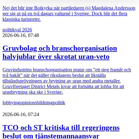
Nej det blir inte Botkyrka när partiledaren (s) Magdalena Andersson
ger sig ut på en två dagars valturné i Sverige. Dock blir det flera
klassiska turistorter.
politik
val 2026
2026-06-16, 07:48
Gruvbolag och branschorganisation
halvjublar över skrotat uran-veto
Gruvindustrins branschorganisation pratar om ”ett steg framåt och
två bakåt” när det gäller riksdagens beslut att likställa
tillståndsprövningen av brytning av uran med andra metaller.
Gruvföretaget District Metals lovar att fortsätta att lobba för att
uranbrytning ska ske i Sverige.
lobbying
opinionsbildning
politik
2026-06-16, 07:24
TCO och ST kritiska till regeringens
beslut om tjänstemannaansvar