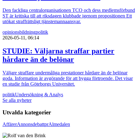
Den fackliga centralorganisationen TCO och dess medlemsförbund
ST är kritiska till att riksdagen klubbade igenom propositionen Ett
utökat straffrättsligt tjänstemannaansvar.
opinionsbildning
politik
2026-05-11, 06:14
STUDIE: Väljarna straffar partier
hårdare än de belönar
Väljare straffare undermåliga prestationer hårdare än de belönar
goda. Information är avgörande för att bygga förtroende. Det visar
en studie från Göteborgs Universitet.
politik
Undersökning & Analys
Se alla nyheter
Utvalda kategorier
Affärer
Annons
debatt
pr
Almedalen