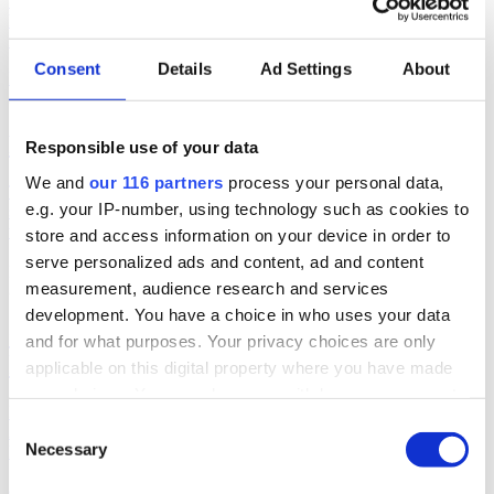
branscher” i samband med att Prideveckan körgång. Flera pr-
konsulter, politiker och influerare, men även konstnärer och
författare, finns med bland de 115 inbjudna. Här är hela listan.
Consent
Details
Ad Settings
About
kultur
politik
2026-07-17, 06:03
Politiker pratar på Way out West
Responsible use of your data
We and
our 116 partners
process your personal data,
Två politiker är klara när musikfestivalen Way out West återinför
e.g. your IP-number, using technology such as cookies to
samtal i programmet. Programledare är Messiah Hallberg, som
vanligtvis leder Svenska Nyheter i SVT.
store and access information on your device in order to
serve personalized ads and content, ad and content
politik
measurement, audience research and services
2026-06-23, 17:41
development. You have a choice in who uses your data
”Ebba Buschs Sverigedröm kräver
and for what purposes. Your privacy choices are only
hårdare auktoritet”
applicable on this digital property where you have made
your choices. You can change or withdraw your consent
Retorikkonsulten Camilla Eriksson analyserar partiledartalen i
any time from the Cookie Declaration or by clicking on
Consent
Almedalen via sin proprietära varumärkesmodell Field of Meaning.
the Privacy trigger icon.
Necessary
Först ut är KD-ledaren Ebba Busch tal.
Selection
almedalen 2026
politik