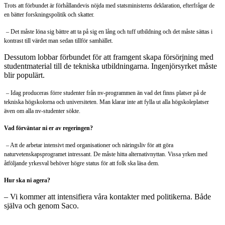
Trots att förbundet är förhållandevis nöjda med statsministerns deklaration, efterfrågar de
en bätter forskningspolitik och skatter.
– Det måste löna sig bättre att ta på sig en lång och tuff utbildning och det måste sättas i
kontrast till värdet man sedan tillför samhället.
Dessutom lobbar förbundet för att framgent skapa försörjning med
studentmaterial till de tekniska utbildningarna. Ingenjörsyrket måste
blir populärt.
– Idag produceras förre studenter från nv-programmen än vad det finns platser på de
tekniska högskolorna och universiteten. Man klarar inte att fylla ut alla högskoleplatser
även om alla nv-studenter sökte.
Vad förväntar ni er av regeringen?
– Att de arbetar intensivt med organisationer och näringsliv för att göra
naturvetenskapsprogramet intressant. De måste hitta alternativnyttan. Vissa yrken med
åtföljande yrkesval behöver högre status för att folk ska läsa dem.
Hur ska ni agera?
– Vi kommer att intensifiera våra kontakter med politikerna. Både
själva och genom Saco.