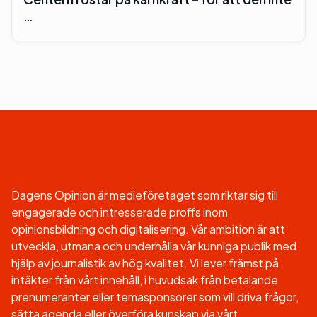
…
Dagens Opinion är medieföretaget som riktar sig till
engagerade och intresserade proffs inom
opinionsbildning och digitalisering. Vår ambition är att
utveckla, utmana och underhålla vår kunniga publik med
hjälp av journalistik av hög kvalitet. Vi lever främst på
intäkter från vårt innehåll, i huvudsak från betalande
prenumeranter eller temasponsorer som vill driva frågor,
sätta agenda eller överföra kunskap via vårt