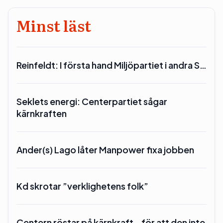
Minst läst
Reinfeldt: I första hand Miljöpartiet i andra S…
Seklets energi: Centerpartiet sågar
kärnkraften
Ander(s) Lago låter Manpower fixa jobben
Kd skrotar ”verklighetens folk”
Centern röstar på kärnkraft – för att den inte