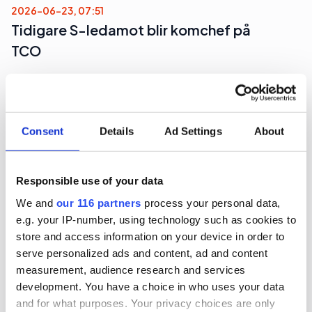
2026-06-23, 07:51
Tidigare S-ledamot blir komchef på
TCO
Den fackliga centralorganisationen TCO hittar
sin nay kommunikationschef hos en
ledarskapsbyrå.
Consent
Details
Ad Settings
About
Arbetarrörelser
Arbetsmarknad
Responsible use of your data
2026-06-23, 07:29
We and
our 116 partners
process your personal data,
Två pa-chefer lämnar sina byråer
e.g. your IP-number, using technology such as cookies to
store and access information on your device in order to
Mitt under brinnande Almedalsveckan avgår pa-
serve personalized ads and content, ad and content
measurement, audience research and services
chefer för två av landets ledande byråer.
development. You have a choice in who uses your data
Arbetarrörelser
Pr
and for what purposes. Your privacy choices are only