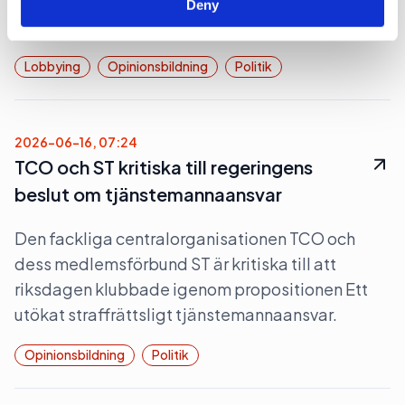
lovar att fortsätta att lobba för att uranbrytning
Deny
ska ske i Sverige.
Lobbying
Opinionsbildning
Politik
2026-06-16, 07:24
TCO och ST kritiska till regeringens
beslut om tjänstemannaansvar
Den fackliga centralorganisationen TCO och
dess medlemsförbund ST är kritiska till att
riksdagen klubbade igenom propositionen Ett
utökat straffrättsligt tjänstemannaansvar.
Opinionsbildning
Politik