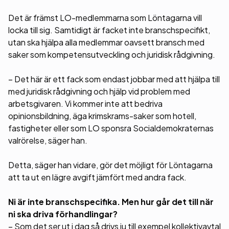
Det är främst LO-medlemmarna som Löntagarna vill
locka till sig. Samtidigt är facket inte branschspecifikt,
utan ska hjälpa alla medlemmar oavsett bransch med
saker som kompetensutveckling och juridisk rådgivning.
– Det här är ett fack som endast jobbar med att hjälpa till
med juridisk rådgivning och hjälp vid problem med
arbetsgivaren. Vi kommer inte att bedriva
opinionsbildning, äga krimskrams-saker som hotell,
fastigheter eller som LO sponsra Socialdemokraternas
valrörelse, säger han.
Detta, säger han vidare, gör det möjligt för Löntagarna
att ta ut en lägre avgift jämfört med andra fack.
Ni är inte branschspecifika. Men hur går det till när
ni ska driva förhandlingar?
– Som det ser ut i dag så drivs ju till exempel kollektivavtal