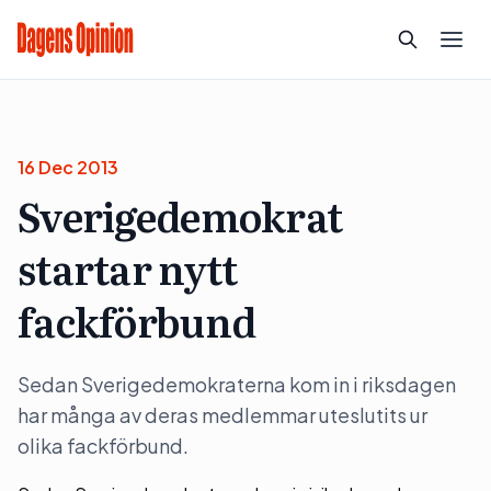
16 Dec 2013
Sverigedemokrat
startar nytt
fackförbund
Sedan Sverigedemokraterna kom in i riksdagen
har många av deras medlemmar uteslutits ur
olika fackförbund.