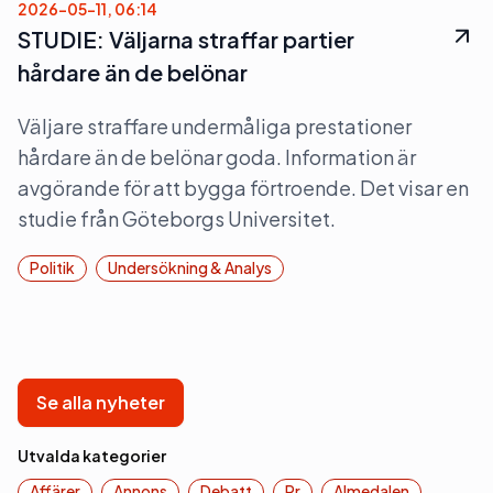
2026-05-11, 06:14
STUDIE: Väljarna straffar partier
hårdare än de belönar
Väljare straffare undermåliga prestationer
hårdare än de belönar goda. Information är
avgörande för att bygga förtroende. Det visar en
studie från Göteborgs Universitet.
Politik
Undersökning & Analys
Se alla nyheter
Utvalda kategorier
Affärer
Annons
Debatt
Pr
Almedalen