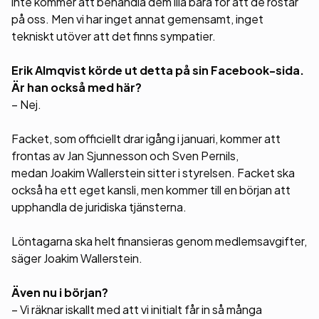
inte kommer att behandla dem illa bara för att de röstar
på oss. Men vi har inget annat gemensamt, inget
tekniskt utöver att det finns sympatier.
Erik Almqvist körde ut detta på sin Facebook-sida.
Är han också med här?
– Nej.
Facket, som officiellt drar igång i januari, kommer att
frontas av Jan Sjunnesson och Sven Pernils,
medan Joakim Wallerstein sitter i styrelsen. Facket ska
också ha ett eget kansli, men kommer till en början att
upphandla de juridiska tjänsterna.
Löntagarna ska helt finansieras genom medlemsavgifter,
säger Joakim Wallerstein.
Även nu i början?
– Vi räknar iskallt med att vi initialt får in så många