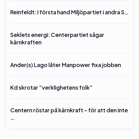
Reinfeldt: I första hand Miljöpartiet i andra S…
Seklets energi: Centerpartiet sågar
kärnkraften
Ander(s) Lago låter Manpower fixa jobben
Kd skrotar ”verklighetens folk”
Centern röstar på kärnkraft – för att den inte
…