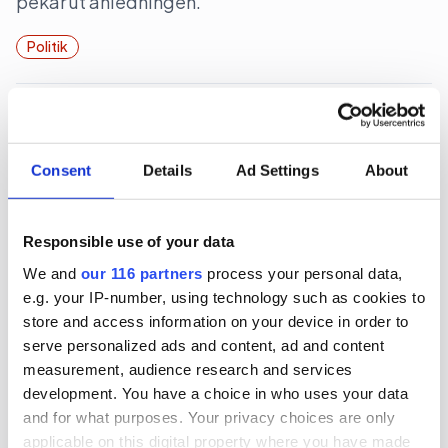
pekar ut anledningen.
Politik
2026-06-22, 12:13
Regeringens nya filmpolitik sågas
Consent
Details
Ad Settings
About
Regeringen har knappt presenterat sin
proposition ”Ny politisk inriktning för ett starkare
filmland”, förrän den sågas.
Responsible use of your data
We and
our 116 partners
process your personal data,
Kultur
Politik
e.g. your IP-number, using technology such as cookies to
store and access information on your device in order to
serve personalized ads and content, ad and content
2026-06-22, 06:28
measurement, audience research and services
Magdalena Andersson (s)
development. You have a choice in who uses your data
turistkampanjar
and for what purposes. Your privacy choices are only
applicable on this digital property where you have made