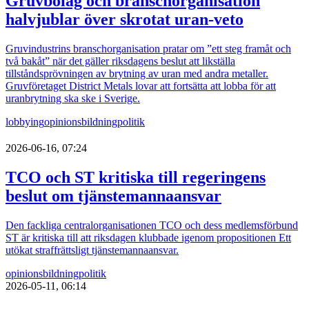
Gruvbolag och branschorganisation
halvjublar över skrotat uran-veto
Gruvindustrins branschorganisation pratar om ”ett steg framåt och
två bakåt” när det gäller riksdagens beslut att likställa
tillståndsprövningen av brytning av uran med andra metaller.
Gruvföretaget District Metals lovar att fortsätta att lobba för att
uranbrytning ska ske i Sverige.
lobbying
opinionsbildning
politik
2026-06-16, 07:24
TCO och ST kritiska till regeringens
beslut om tjänstemannaansvar
Den fackliga centralorganisationen TCO och dess medlemsförbund
ST är kritiska till att riksdagen klubbade igenom propositionen Ett
utökat straffrättsligt tjänstemannaansvar.
opinionsbildning
politik
2026-05-11, 06:14