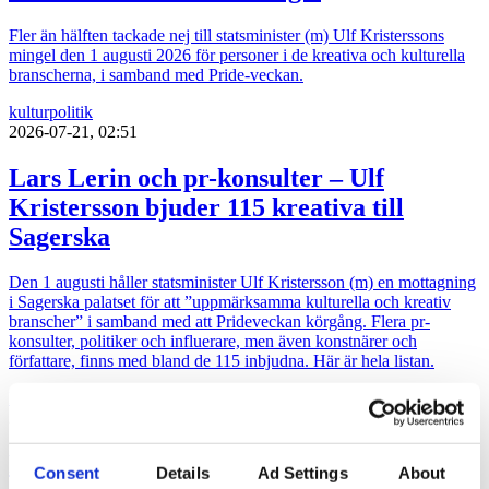
Fler än hälften tackade nej till statsminister (m) Ulf Kristerssons
mingel den 1 augusti 2026 för personer i de kreativa och kulturella
branscherna, i samband med Pride-veckan.
kultur
politik
2026-07-21, 02:51
Lars Lerin och pr-konsulter – Ulf
Kristersson bjuder 115 kreativa till
Sagerska
Den 1 augusti håller statsminister Ulf Kristersson (m) en mottagning
i Sagerska palatset för att ”uppmärksamma kulturella och kreativ
branscher” i samband med att Prideveckan körgång. Flera pr-
konsulter, politiker och influerare, men även konstnärer och
författare, finns med bland de 115 inbjudna. Här är hela listan.
kultur
politik
2026-07-17, 06:03
Politiker pratar på Way out West
Consent
Details
Ad Settings
About