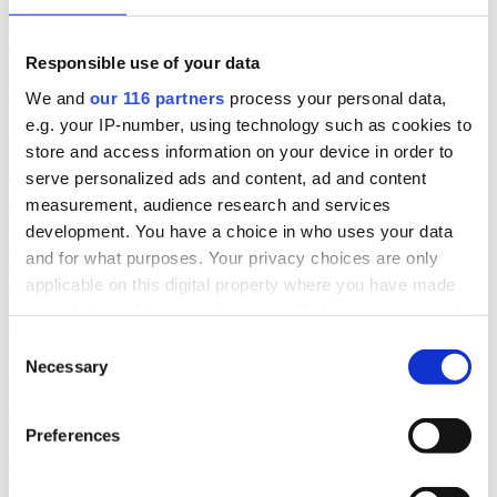
Två politiker är klara när musikfestivalen Way out West återinför
samtal i programmet. Programledare är Messiah Hallberg, som
vanligtvis leder Svenska Nyheter i SVT.
Responsible use of your data
We and
our 116 partners
process your personal data,
politik
2026-06-23, 17:41
e.g. your IP-number, using technology such as cookies to
store and access information on your device in order to
”Ebba Buschs Sverigedröm kräver
serve personalized ads and content, ad and content
hårdare auktoritet”
measurement, audience research and services
development. You have a choice in who uses your data
Retorikkonsulten Camilla Eriksson analyserar partiledartalen i
and for what purposes. Your privacy choices are only
Almedalen via sin proprietära varumärkesmodell Field of Meaning.
Först ut är KD-ledaren Ebba Busch tal.
applicable on this digital property where you have made
your choices. You can change or withdraw your consent
almedalen 2026
politik
any time from the Cookie Declaration or by clicking on
Consent
2026-06-23, 12:10
the Privacy trigger icon.
Necessary
Selection
Bakom M-avhoppet i Karlstad
Find out more about how your personal data is processed
Preferences
and set your preferences in the
details section
.
Moderaten Christian Holm lämnar sina politiska uppdrag i Karlstad
kommun och drar tillbaka sin kandidatur inför höstens riksdagsval.
We use cookies to personalise content and ads, to