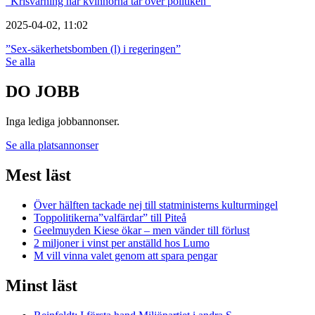
”Krisvarning när kvinnorna tar över politiken”
2025-04-02, 11:02
”Sex-säkerhetsbomben (l) i regeringen”
Se alla
DO JOBB
Inga lediga jobbannonser.
Se alla platsannonser
Mest läst
Över hälften tackade nej till statministerns kulturmingel
Toppolitikerna”valfärdar” till Piteå
Geelmuyden Kiese ökar – men vänder till förlust
2 miljoner i vinst per anställd hos Lumo
M vill vinna valet genom att spara pengar
Minst läst