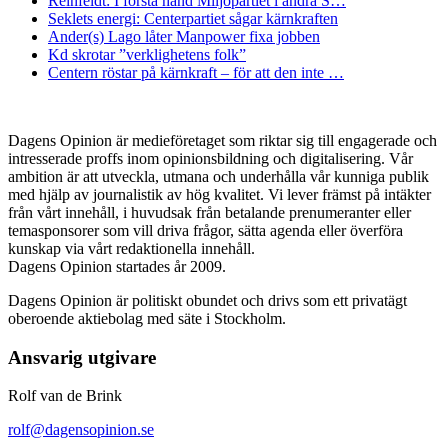
Reinfeldt: I första hand Miljöpartiet i andra S…
Seklets energi: Centerpartiet sågar kärnkraften
Ander(s) Lago låter Manpower fixa jobben
Kd skrotar ”verklighetens folk”
Centern röstar på kärnkraft – för att den inte …
Dagens Opinion är medieföretaget som riktar sig till engagerade och
intresserade proffs inom opinionsbildning och digitalisering. Vår
ambition är att utveckla, utmana och underhålla vår kunniga publik
med hjälp av journalistik av hög kvalitet. Vi lever främst på intäkter
från vårt innehåll, i huvudsak från betalande prenumeranter eller
temasponsorer som vill driva frågor, sätta agenda eller överföra
kunskap via vårt redaktionella innehåll.
Dagens Opinion startades år 2009.
Dagens Opinion är politiskt obundet och drivs som ett privatägt
oberoende aktiebolag med säte i Stockholm.
Ansvarig utgivare
Rolf van de Brink
rolf@dagensopinion.se