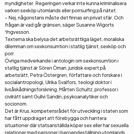
myndigheter. Regeringen verkar inte kunna kriminalisera
varken sexköp utomlands eller porrsurfing på nätet.
– Nej, någonstans måste det finnas en privat sfär. Och
frågan är vad går gränsen, säger Susanne Wigorts
Yngvesson.
Texterna ska belysa det arbetsrättliga läget, moraliska
dilemman om sexkonsumtion i statlig tjänst, sexköp och
porr.
Övriga medverkande i antologin om sexkonsumtion i
statlig tjänst är Sören Öman, juridisk expert på
arbetsrätt, Petra Östergren, författare och forskare i
socialantropologi, Ulrika Svalfors, teologi doktor i
livsåskådningsforskning, Mårten Schultz, professor i
civilrätt samt Gullvi Sandin, psykoanalytiker och
socionom.
Det är Krus, kompetensrådet för utveckling i staten som
har fått uppdraget att förebygga och hantera
situationer där statsanställda köper sex eller har sexuella
relationer med personer i beroendeställning utomlands.