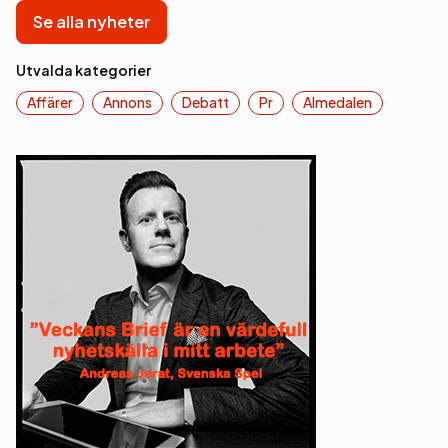
Se alla nyheter
Utvalda kategorier
Affärer
Annons
Debatt
Pr
Almedalen