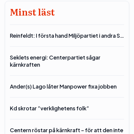
Minst läst
Reinfeldt: I första hand Miljöpartiet i andra S…
Seklets energi: Centerpartiet sågar
kärnkraften
Ander(s) Lago låter Manpower fixa jobben
Kd skrotar ”verklighetens folk”
Centern röstar på kärnkraft – för att den inte