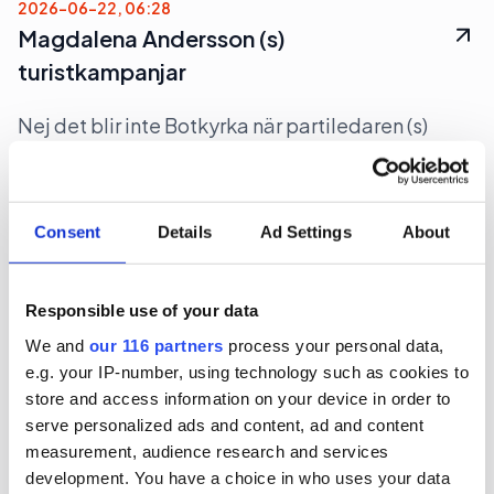
2026-06-22, 06:28
Magdalena Andersson (s)
turistkampanjar
Nej det blir inte Botkyrka när partiledaren (s)
Magdalena Andersson ger sig ut på en två dagars
valturné i Sverige. Dock blir det flera klassiska
turistorter.
Consent
Details
Ad Settings
About
Politik
Val 2026
Responsible use of your data
2026-06-16, 07:48
We and
our 116 partners
process your personal data,
Gruvbolag och branschorganisation
e.g. your IP-number, using technology such as cookies to
halvjublar över skrotat uran-veto
store and access information on your device in order to
serve personalized ads and content, ad and content
measurement, audience research and services
Gruvindustrins branschorganisation pratar om
development. You have a choice in who uses your data
”ett steg framåt och två bakåt” när det gäller