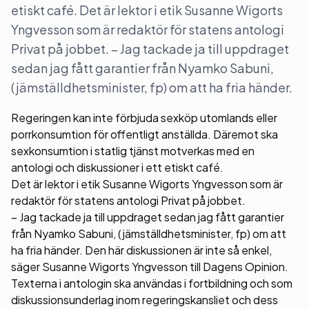
etiskt café. Det är lektor i etik Susanne Wigorts
Yngvesson som är redaktör för statens antologi
Privat på jobbet. – Jag tackade ja till uppdraget
sedan jag fått garantier från Nyamko Sabuni,
(jämställdhetsminister, fp) om att ha fria händer.
Regeringen kan inte förbjuda sexköp utomlands eller
porrkonsumtion för offentligt anställda. Däremot ska
sexkonsumtion i statlig tjänst motverkas med en
antologi och diskussioner i ett etiskt café.
Det är lektor i etik Susanne Wigorts Yngvesson som är
redaktör för statens antologi Privat på jobbet.
– Jag tackade ja till uppdraget sedan jag fått garantier
från Nyamko Sabuni, (jämställdhetsminister, fp) om att
ha fria händer. Den här diskussionen är inte så enkel,
säger Susanne Wigorts Yngvesson till Dagens Opinion.
Texterna i antologin ska användas i fortbildning och som
diskussionsunderlag inom regeringskansliet och dess