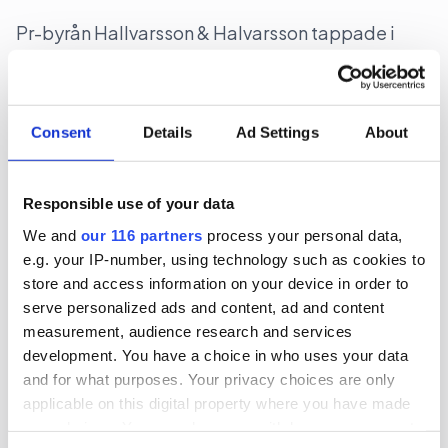
Pr-byrån Hallvarsson & Halvarsson tappade i
marginal och lönsamhet under 2025.
Affärer
Pr
Consent
Details
Ad Settings
About
2026-07-20, 11:09
Responsible use of your data
Kulturbyrå blir mindre
We and
our 116 partners
process your personal data,
e.g. your IP-number, using technology such as cookies to
Kult PR, en pr-byrå nischad inom kultur, minskade
store and access information on your device in order to
under sitt senaste räkenskapsår.
serve personalized ads and content, ad and content
measurement, audience research and services
Affärer
Pr
development. You have a choice in who uses your data
and for what purposes. Your privacy choices are only
2026-07-17, 06:20
applicable on this digital property where you have made
Glam drar in miljonbelopp
your choices. You can change or withdraw your consent