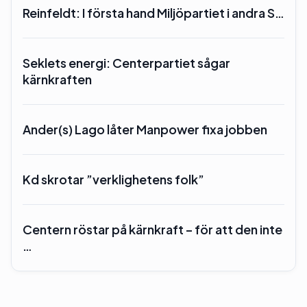
Reinfeldt: I första hand Miljöpartiet i andra S…
Seklets energi: Centerpartiet sågar
kärnkraften
Ander(s) Lago låter Manpower fixa jobben
Kd skrotar ”verklighetens folk”
Centern röstar på kärnkraft – för att den inte
…