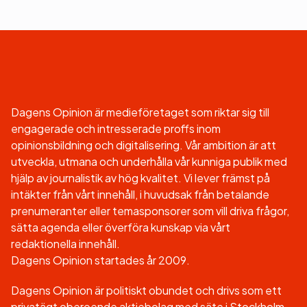
Dagens Opinion är medieföretaget som riktar sig till
engagerade och intresserade proffs inom
opinionsbildning och digitalisering. Vår ambition är att
utveckla, utmana och underhålla vår kunniga publik med
hjälp av journalistik av hög kvalitet. Vi lever främst på
intäkter från vårt innehåll, i huvudsak från betalande
prenumeranter eller temasponsorer som vill driva frågor,
sätta agenda eller överföra kunskap via vårt
redaktionella innehåll.
Dagens Opinion startades år 2009.
Dagens Opinion är politiskt obundet och drivs som ett
privatägt oberoende aktiebolag med säte i Stockholm.