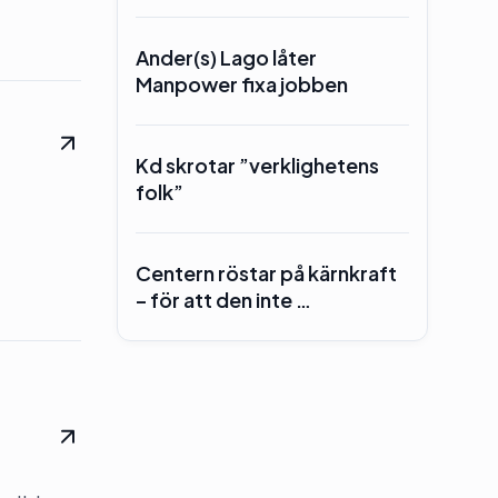
Ander(s) Lago låter
Manpower fixa jobben
Kd skrotar ”verklighetens
folk”
Centern röstar på kärnkraft
– för att den inte …