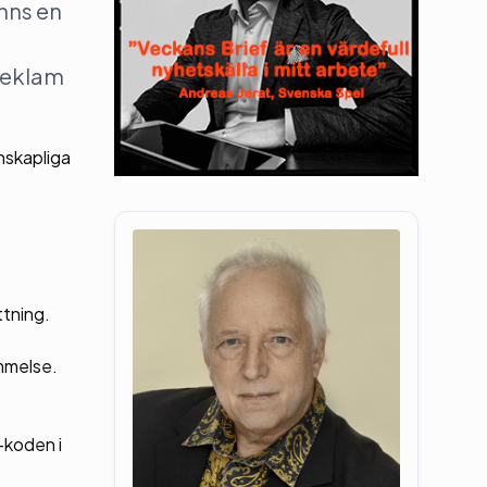
nns en
 reklam
enskapliga
ttning.
ommelse.
-koden i