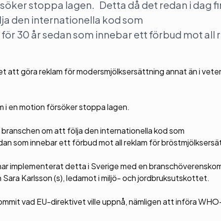
öker stoppa lagen. Detta då det redan i dag fi
ja den internationella kod som
ör 30 år sedan som innebar ett förbud mot all
åtet att göra reklam för modersmjölksersättning annat än i vet
m i en motion försöker stoppa lagen.
 branschen om att följa den internationella kod som
an som innebar ett förbud mot all reklam för bröstmjölksersä
t vi har implementerat detta i Sverige med en branschöverensk
 Sara Karlsson (s), ledamot i miljö- och jordbruksutskottet.
mmit vad EU-direktivet ville uppnå, nämligen att införa WHO