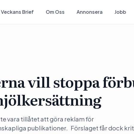
Veckans Brief
Om Oss
Annonsera
Jobb
na vill stoppa för
mjölkersättning
e vara tillåtet att göra reklam för
kapliga publikationer. Förslaget får dock krit