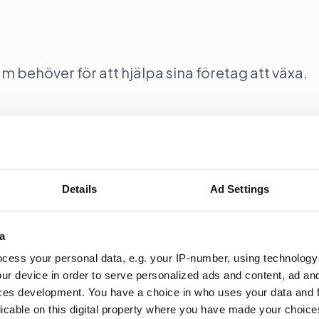
behöver för att hjälpa sina företag att växa.
ill statministerns
Details
Ad Settings
(m) Ulf Kristerssons mingel den 1 augusti 2026 för perso
nd med Pride-veckan.
a
cess your personal data, e.g. your IP-number, using technology
ur device in order to serve personalized ads and content, ad a
ces development. You have a choice in who uses your data and 
licable on this digital property where you have made your choic