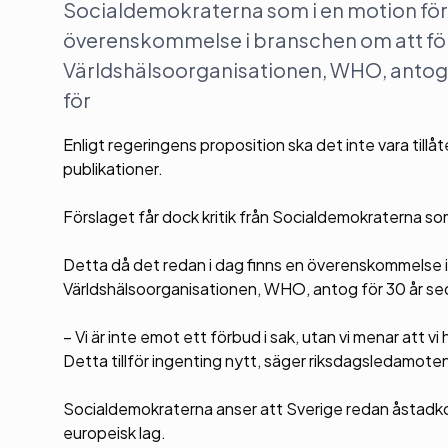
Socialdemokraterna som i en motion förs
överenskommelse i branschen om att föl
Världshälsoorganisationen, WHO, antog f
för
Enligt regeringens proposition ska det inte vara till
publikationer.
Förslaget får dock kritik från Socialdemokraterna so
Detta då det redan i dag finns en överenskommelse i
Världshälsoorganisationen, WHO, antog för 30 år sed
– Vi är inte emot ett förbud i sak, utan vi menar at
Detta tillför ingenting nytt, säger riksdagsledamoten
Socialdemokraterna anser att Sverige redan åstadko
europeisk lag.