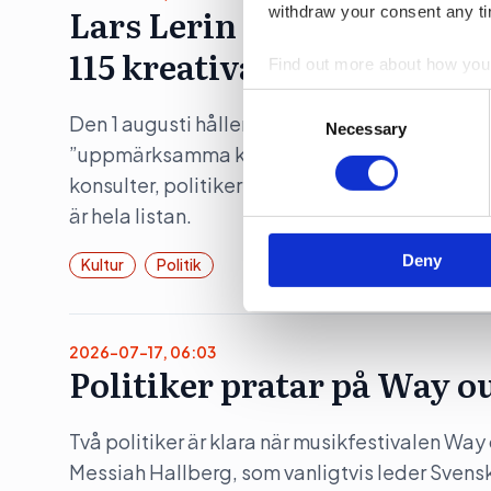
Lars Lerin och pr-konsult
withdraw your consent any tim
115 kreativa till Sagerska
Find out more about how your
Consent
We use cookies to personalis
Den 1 augusti håller statsminister Ulf Kristers
Selection
Necessary
information about your use of
”uppmärksamma kulturella och kreativ bransc
other information that you’ve
konsulter, politiker och influerare, men även 
är hela listan.
Deny
Kultur
Politik
2026-07-17, 06:03
Politiker pratar på Way o
Två politiker är klara när musikfestivalen Wa
Messiah Hallberg, som vanligtvis leder Svensk