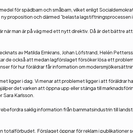
ivsmedel för spädbarn och småbarn, vilket enligt Socialdemokra
 ny proposition och därmed ”belasta lagstiftningsprocessen 
r när man är på väg med ett nytt direktiv. Då är det bättre att
ecknats av Matilda Ernkrans, Johan Löfstrand, Helén Petterss
ekar de också att medan lagförslaget försöker lösa ett proble
venser för hur föräldrar får information om modersmjölkersättni
emet ligger i dag. Vi menar att problemet ligger i att föräldrar ha
jälper det varken att öppna upp eller stänga till marknadsföri
r Sara Karlsson.
arebefordra saklig information från barnmatsindustrin till lands
n totalförbudet. Förslaget öppnar för reklam i publikationer 