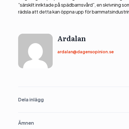
”särskilt inriktade på spädbarnsvård”, en skrivning so
rädsla att detta kan öppna upp för barnmatsindustrin at
Ardalan
ardalan@dagensopinion.se
Dela inlägg
Ämnen