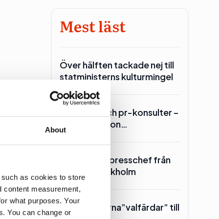
Mest läst
Över hälften tackade nej till
statministerns kulturmingel
Lars Lerin och pr-konsulter –
Ulf Kristersson…
About
ner i de
SKR hämtar presschef från
Region Stockholm
 such as cookies to store
nd content measurement,
for what purposes. Your
Toppolitikerna”valfärdar” till
es. You can change or
Piteå