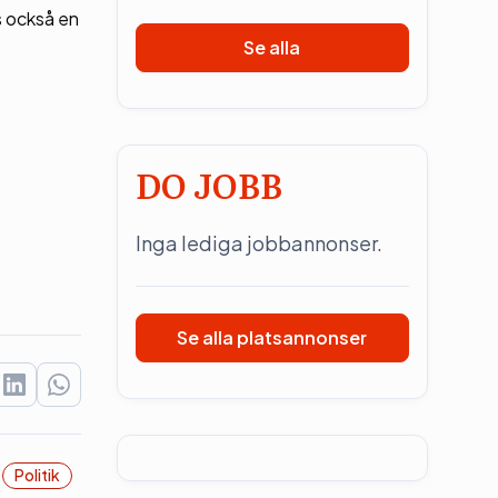
s också en
Se alla
DO JOBB
Inga lediga jobbannonser.
Se alla platsannonser
Politik