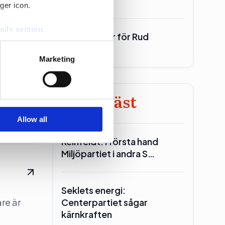
ger icon.
ails section
.
700 miljoner för Rud
Pedersen
se our traffic. We also share
Marketing
ers who may combine it with
pr-
 services.
dna. Här
Minst läst
Allow all
Reinfeldt: I första hand
Miljöpartiet i andra S…
Seklets energi:
re är
Centerpartiet sågar
kärnkraften