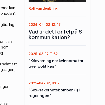
terna kan
Rolf van den Brink
i onödan”.
 göra lag
2026-04-02, 12:45
Vad är det för fel på S
kommunikation?
on, Jan-
m som
ng.
2025-06-19, 11:39
”Krisvarning när kvinnorna tar
r svårt att
över politiken”
ngslagen,
2025-04-02, 11:02
tingen,
”Sex-säkerhetsbomben (l) i
regeringen”
som är