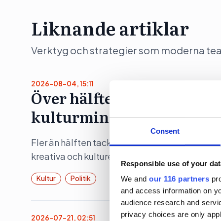
Liknande artiklar
Verktyg och strategier som moderna team 
2026-08-04, 15:11
Över hälften tackade nej t
kulturmingel
Consent
Fler än hälften tackade nej till statsminister 
kreativa och kulturella branscherna, i samba
Responsible use of your dat
Kultur
Politik
We and
our 116 partners
pro
and access information on yo
audience research and servi
privacy choices are only app
2026-07-21, 02:51