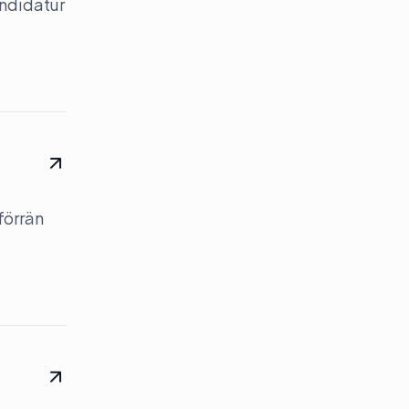
andidatur
förrän