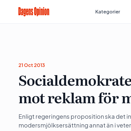
Kategorier
21 Oct 2013
Socialdemokrater
mot reklam för 
Enligt regeringens proposition ska det int
modersmjölksersättning annat än i vetens