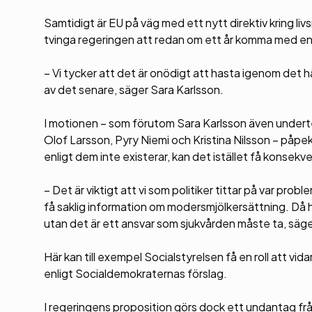
Samtidigt är EU på väg med ett nytt direktiv kring l
tvinga regeringen att redan om ett år komma med en
– Vi tycker att det är onödigt att hasta igenom det hä
av det senare, säger Sara Karlsson.
I motionen – som förutom Sara Karlsson även undert
Olof Larsson, Pyry Niemi och Kristina Nilsson – påp
enligt dem inte existerar, kan det istället få konsek
– Det är viktigt att vi som politiker tittar på var probl
få saklig information om modersmjölkersättning. Då h
utan det är ett ansvar som sjukvården måste ta, säge
Här kan till exempel Socialstyrelsen få en roll att vid
enligt Socialdemokraternas förslag.
I regeringens proposition görs dock ett undantag frå