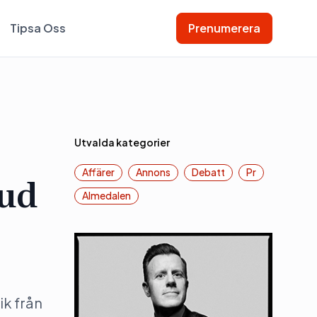
Tipsa Oss
Prenumerera
Utvalda kategorier
Affärer
Annons
Debatt
Pr
bud
Almedalen
ik från