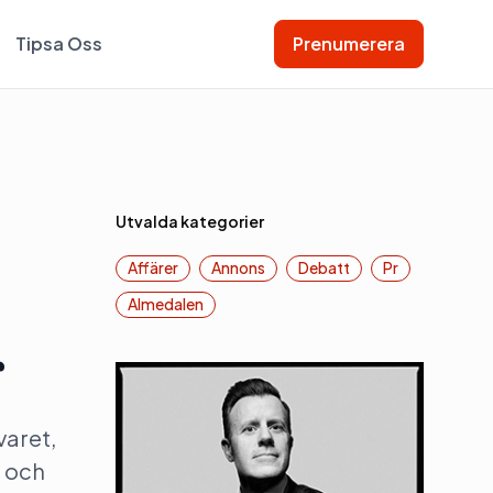
Tipsa Oss
Prenumerera
Utvalda kategorier
Affärer
Annons
Debatt
Pr
Almedalen
r
varet,
a och