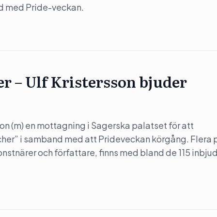
nd med Pride-veckan.
er – Ulf Kristersson bjuder
son (m) en mottagning i Sagerska palatset för att
her” i samband med att Prideveckan körgång. Flera 
konstnärer och författare, finns med bland de 115 inbju