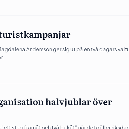
 turistkampanjar
) Magdalena Andersson ger sig ut på en två dagars valtu
r.
anisation halvjublar över
”ett steg framåt och två bakåt” när det gäller riksda