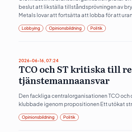
beslut att likställa tillståndsprövningen av b
Metals lovar att fortsätta att lobba för att ura
Lobbying
Opinionsbildning
Politik
2026-06-16, 07:24
TCO och ST kritiska till 
tjänstemannaansvar
Den fackliga centralorganisationen TCO och d
klubbade igenom propositionen Ett utökat str
Opinionsbildning
Politik