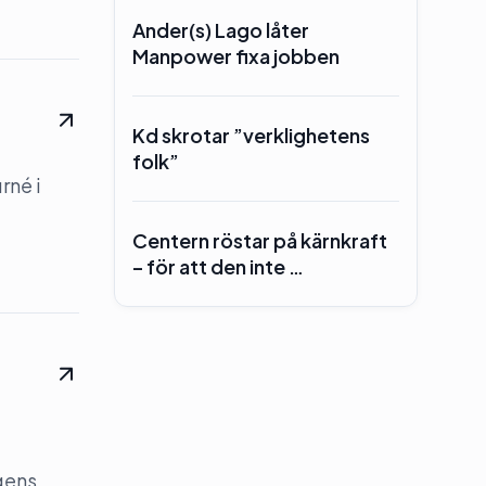
Ander(s) Lago låter
Manpower fixa jobben
Kd skrotar ”verklighetens
folk”
rné i
Centern röstar på kärnkraft
– för att den inte …
gens