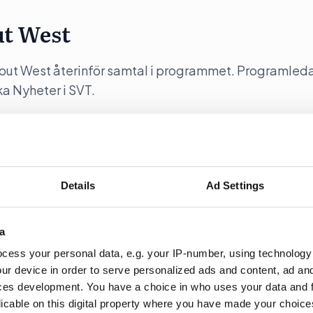
ut West
y out West återinför samtal i programmet. Programleda
a Nyheter i SVT.
Details
Ad Settings
 kräver hårdare auktoritet”
a
partiledartalen i Almedalen via sin proprietära
är KD-ledaren Ebba Busch tal.
cess your personal data, e.g. your IP-number, using technology
ur device in order to serve personalized ads and content, ad a
ces development. You have a choice in who uses your data and 
licable on this digital property where you have made your choic