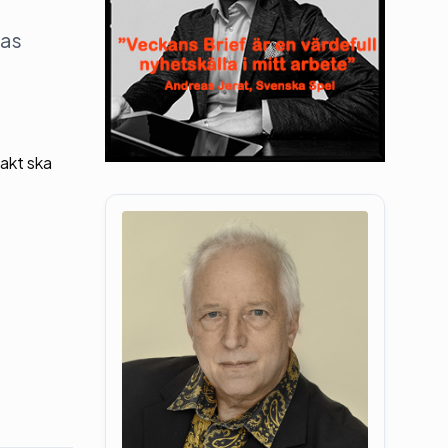
tas
s
rakt ska