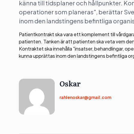
känna till tidsplaner och hållpunkter. Ko
operationer som planeras", berättar Sve
inom den landstingens befintliga organi
Patientkontrakt ska vara ett komplement till vårdgara
patienten. Tanken är att patienten ska veta vem den 
Kontraktet ska innehålla "insatser, behandlingar, op
kunna upprättas inom den landstingens befintliga or
Oskar
rahlenoskar@gmail.com