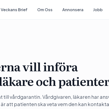
Veckans Brief
Om Oss
Annonsera
Jobb
na vill införa
läkare och patiente
till vårdgarantin. Vårdgivaren, läkaren har ans
 är att patienten ska veta vem den kan kontakt