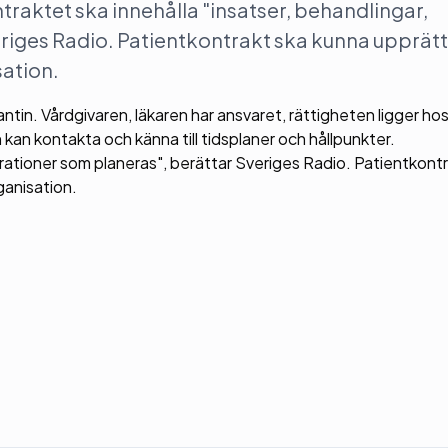
ntraktet ska innehålla "insatser, behandlingar,
riges Radio. Patientkontrakt ska kunna upprät
sation.
ntin. Vårdgivaren, läkaren har ansvaret, rättigheten ligger ho
kan kontakta och känna till tidsplaner och hållpunkter.
erationer som planeras", berättar Sveriges Radio. Patientkont
ganisation.