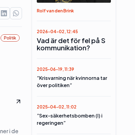
Rolf van den Brink
2026-04-02, 12:45
Politik
Vad är det för fel på S
kommunikation?
2025-06-19, 11:39
”Krisvarning när kvinnorna tar
över politiken”
2025-04-02, 11:02
”Sex-säkerhetsbomben (l) i
regeringen”
ner i de