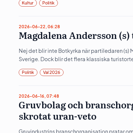
Kultur
Politik
2026-06-22, 06:28
Magdalena Andersson (s)
Nej det blir inte Botkyrka när partiledaren (s
Sverige. Dock blir det flera klassiska turistorte
Politik
Val 2026
2026-06-16, 07:48
Gruvbolag och branschorg
skrotat uran-veto
Gruvindustrins branschorganisation pratar om 