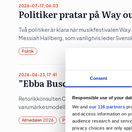
2026-07-17, 06:03
Politiker pratar på Way o
Två politiker är klara när musikfestivalen Wa
Messiah Hallberg, som vanligtvis leder Svensk
Politik
2026-06-23, 17:41
Consent
”Ebba Buschs Sverigedröm
Responsible use of your dat
Retorikkonsulten Camilla Eriksson analyserar 
varumärkesmodell Field of Meaning. Först ut 
We and
our 116 partners
pro
and access information on yo
Almedalen 2026
Politik
audience research and servi
privacy choices are only app