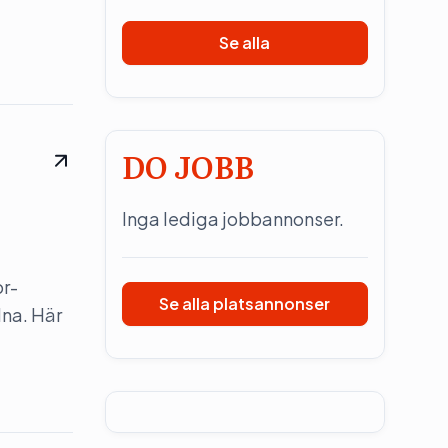
Se alla
DO JOBB
Inga lediga jobbannonser.
pr-
Se alla platsannonser
dna. Här