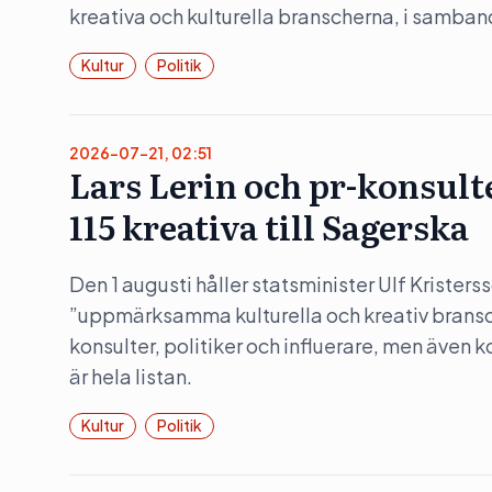
kreativa och kulturella branscherna, i samba
Kultur
Politik
2026-07-21, 02:51
Lars Lerin och pr-konsult
115 kreativa till Sagerska
Den 1 augusti håller statsminister Ulf Kristers
”uppmärksamma kulturella och kreativ bransc
konsulter, politiker och influerare, men även 
är hela listan.
Kultur
Politik