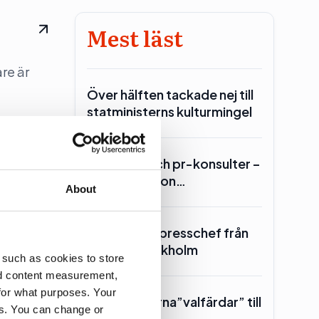
Mest läst
re är
Över hälften tackade nej till
statministerns kulturmingel
Lars Lerin och pr-konsulter –
Ulf Kristersson…
About
SKR hämtar presschef från
Region Stockholm
 such as cookies to store
nd content measurement,
for what purposes. Your
Toppolitikerna”valfärdar” till
es. You can change or
Piteå