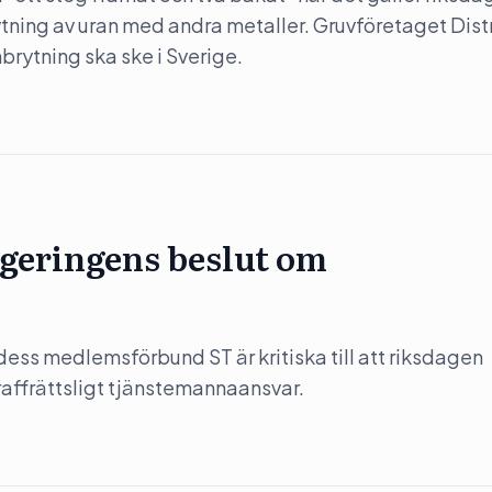
rytning av uran med andra metaller. Gruvföretaget Dist
nbrytning ska ske i Sverige.
regeringens beslut om
ess medlemsförbund ST är kritiska till att riksdagen
affrättsligt tjänstemannaansvar.