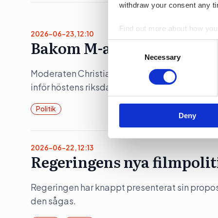
withdraw your consent any tim
Find out more about how your
2026-06-23, 12:10
Bakom M-avhoppet i Karl
Consent
We use cookies to personalis
Selection
Necessary
information about your use of
Moderaten Christian Holm lämnar sina politis
other information that you’ve
inför höstens riksdagsval. Flera källor pekar 
Politik
Deny
2026-06-22, 12:13
Regeringens nya filmpolit
Regeringen har knappt presenterat sin propositi
den sågas.