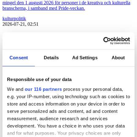
mingel den 1 augusti 2026 för personer i de kreativa och kulturella
branscherna, i samband med Pride-veckan.
kultur
politik
2026-07-21, 02:51
Lars Lerin och pr-konsulter – Ulf
Kristersson bjuder 115 kreativa till
Sagerska
Consent
Details
Ad Settings
About
Den 1 augusti håller statsminister Ulf Kristersson (m) en mottagning
i Sagerska palatset för att ”uppmärksamma kulturella och kreativ
branscher” i samband med att Prideveckan körgång. Flera pr-
Responsible use of your data
konsulter, politiker och influerare, men även konstnärer och
författare, finns med bland de 115 inbjudna. Här är hela listan.
We and
our 116 partners
process your personal data,
e.g. your IP-number, using technology such as cookies to
kultur
politik
store and access information on your device in order to
2026-07-17, 06:03
serve personalized ads and content, ad and content
Politiker pratar på Way out West
measurement, audience research and services
development. You have a choice in who uses your data
Två politiker är klara när musikfestivalen Way out West återinför
and for what purposes. Your privacy choices are only
samtal i programmet. Programledare är Messiah Hallberg, som