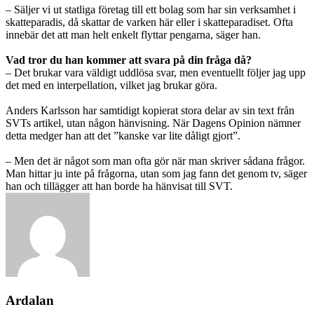
– Säljer vi ut statliga företag till ett bolag som har sin verksamhet i
skatteparadis, då skattar de varken här eller i skatteparadiset. Ofta
innebär det att man helt enkelt flyttar pengarna, säger han.
Vad tror du han kommer att svara på din fråga då?
– Det brukar vara väldigt uddlösa svar, men eventuellt följer jag upp
det med en interpellation, vilket jag brukar göra.
Anders Karlsson har samtidigt kopierat stora delar av sin text från
SVTs artikel, utan någon hänvisning. När Dagens Opinion nämner
detta medger han att det ”kanske var lite dåligt gjort”.
– Men det är något som man ofta gör när man skriver sådana frågor.
Man hittar ju inte på frågorna, utan som jag fann det genom tv, säger
han och tillägger att han borde ha hänvisat till SVT.
Ardalan