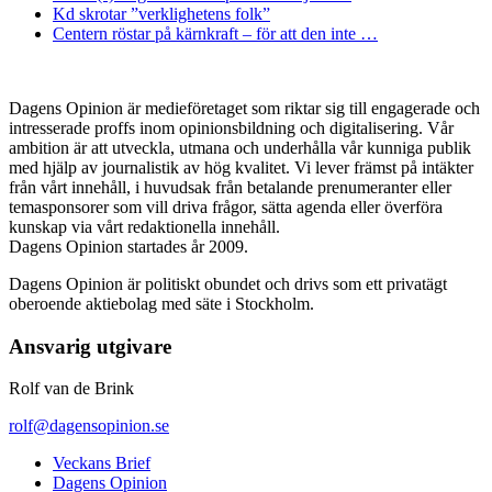
Kd skrotar ”verklighetens folk”
Centern röstar på kärnkraft – för att den inte …
Dagens Opinion är medieföretaget som riktar sig till engagerade och
intresserade proffs inom opinionsbildning och digitalisering. Vår
ambition är att utveckla, utmana och underhålla vår kunniga publik
med hjälp av journalistik av hög kvalitet. Vi lever främst på intäkter
från vårt innehåll, i huvudsak från betalande prenumeranter eller
temasponsorer som vill driva frågor, sätta agenda eller överföra
kunskap via vårt redaktionella innehåll.
Dagens Opinion startades år 2009.
Dagens Opinion är politiskt obundet och drivs som ett privatägt
oberoende aktiebolag med säte i Stockholm.
Ansvarig utgivare
Rolf van de Brink
rolf@dagensopinion.se
Veckans Brief
Dagens Opinion