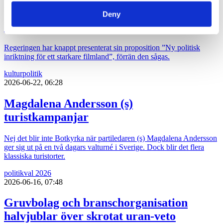
2026-06-22, 12:13
Deny
Regeringens nya filmpolitik sågas
Regeringen har knappt presenterat sin proposition ”Ny politisk
inriktning för ett starkare filmland”, förrän den sågas.
kultur
politik
2026-06-22, 06:28
Magdalena Andersson (s)
turistkampanjar
Nej det blir inte Botkyrka när partiledaren (s) Magdalena Andersson
ger sig ut på en två dagars valturné i Sverige. Dock blir det flera
klassiska turistorter.
politik
val 2026
2026-06-16, 07:48
Gruvbolag och branschorganisation
halvjublar över skrotat uran-veto