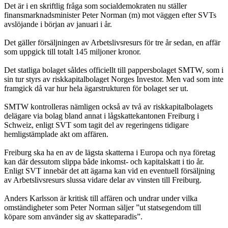
Det är i en skriftlig fråga som socialdemokraten nu ställer
finansmarknadsminister Peter Norman (m) mot väggen efter SVTs
avslöjande i början av januari i år.
Det gäller försäljningen av Arbetslivsresurs för tre år sedan, en affär
som uppgick till totalt 145 miljoner kronor.
Det statliga bolaget såldes officiellt till pappersbolaget SMTW, som i
sin tur styrs av riskkapitalbolaget Norges Investor. Men vad som inte
framgick då var hur hela ägarstrukturen för bolaget ser ut.
SMTW kontrolleras nämligen också av två av riskkapitalbolagets
delägare via bolag bland annat i lågskattekantonen Freiburg i
Schweiz, enligt SVT som tagit del av regeringens tidigare
hemligstämplade akt om affären.
Freiburg ska ha en av de lägsta skatterna i Europa och nya företag
kan där dessutom slippa både inkomst- och kapitalskatt i tio år.
Enligt SVT innebär det att ägarna kan vid en eventuell försäljning
av Arbetslivsresurs slussa vidare delar av vinsten till Freiburg.
Anders Karlsson är kritisk till affären och undrar under vilka
omständigheter som Peter Norman säljer ”ut statsegendom till
köpare som använder sig av skatteparadis”.