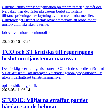
Gruvindustrins branschorganisation pratar om ”ett steg framåt och
två bakåt” när det gäller riksdagens beslut att likställa
tillståndsprövningen av brytning av uran med andra metaller.
Gruvföretaget District Metals lovar att fortsätta att lobba för att
uranbrytning ska ske i Sverige.
lobbying
opinionsbildning
politik
2026-06-16, 07:24
TCO och ST kritiska till regeringens
beslut om tjänstemannaansvar
Den fackliga centralorganisationen TCO och dess medlemsförbund
ST är kritiska till att riksdagen klubbade igenom propositionen Ett
utökat straffrättsligt tjänstemannaansvar.
opinionsbildning
politik
2026-05-11, 06:14
STUDIE: Väljarna straffar partier
hårdare än de belönar