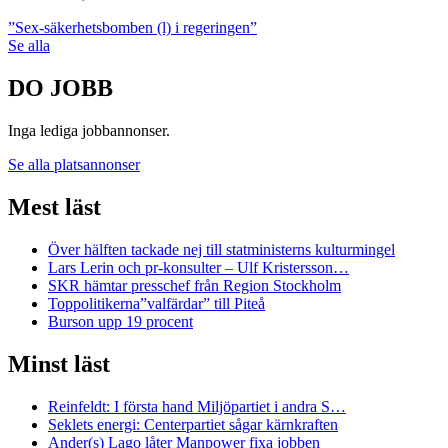
”Sex-säkerhetsbomben (l) i regeringen”
Se alla
DO JOBB
Inga lediga jobbannonser.
Se alla platsannonser
Mest läst
Över hälften tackade nej till statministerns kulturmingel
Lars Lerin och pr-konsulter – Ulf Kristersson…
SKR hämtar presschef från Region Stockholm
Toppolitikerna”valfärdar” till Piteå
Burson upp 19 procent
Minst läst
Reinfeldt: I första hand Miljöpartiet i andra S…
Seklets energi: Centerpartiet sågar kärnkraften
Ander(s) Lago låter Manpower fixa jobben