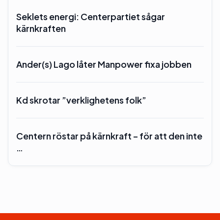
Seklets energi: Centerpartiet sågar
kärnkraften
Ander(s) Lago låter Manpower fixa jobben
Kd skrotar ”verklighetens folk”
Centern röstar på kärnkraft – för att den inte
…