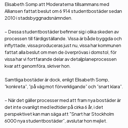
Elisabeth Somp att Moderaterna tillsammans med
Alliansen fattat beslut om 6 914 studentbostäder sedan
2010 i stadsbyggnadsnämnden.
– Dessa studentbostäder befinner sig i olika skeden av
processen till färdigställande. Vissa är både byggda och
inflyttade, vissa produceras just nu, vissa har kommunen
fattat alla beslut om men de överprövas i domstol, för
vissa har vi fortfarande delar av detaljplaneprocessen
kvar att genomföra, skriver hon.
Samtliga bostäder är dock, enligt Elisabeth Somp,
”konkreta”, ”på väg mot förverkligande” och ”snart klara”.
– När det gäller processer med att fram nya bostäder är
det inte ovanligt med ledtider på cirka 6 år, i det
perspektivet kan man säga att "Snart har Stockholm
6000 nya studentbostäder”, avslutar hon mejlet.