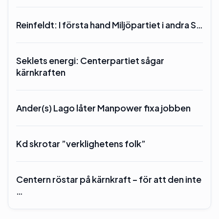
Reinfeldt: I första hand Miljöpartiet i andra S…
Seklets energi: Centerpartiet sågar
kärnkraften
Ander(s) Lago låter Manpower fixa jobben
Kd skrotar ”verklighetens folk”
Centern röstar på kärnkraft – för att den inte
…