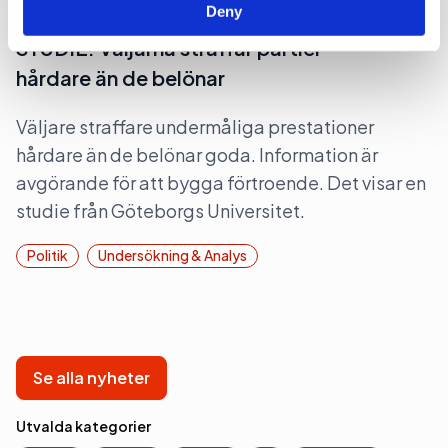
Deny
2026-05-11, 06:14
STUDIE: Väljarna straffar partier
hårdare än de belönar
Väljare straffare undermåliga prestationer
hårdare än de belönar goda. Information är
avgörande för att bygga förtroende. Det visar en
studie från Göteborgs Universitet.
Politik
Undersökning & Analys
Se alla nyheter
Utvalda kategorier