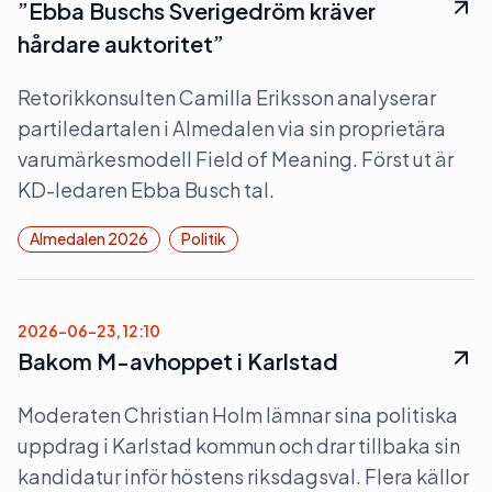
”Ebba Buschs Sverigedröm kräver
hårdare auktoritet”
Retorikkonsulten Camilla Eriksson analyserar
partiledartalen i Almedalen via sin proprietära
varumärkesmodell Field of Meaning. Först ut är
KD-ledaren Ebba Busch tal.
Almedalen 2026
Politik
2026-06-23, 12:10
Bakom M-avhoppet i Karlstad
Moderaten Christian Holm lämnar sina politiska
uppdrag i Karlstad kommun och drar tillbaka sin
kandidatur inför höstens riksdagsval. Flera källor