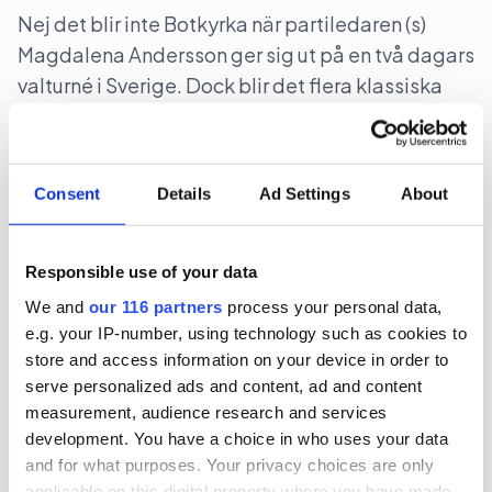
Nej det blir inte Botkyrka när partiledaren (s)
Magdalena Andersson ger sig ut på en två dagars
valturné i Sverige. Dock blir det flera klassiska
turistorter.
Politik
Val 2026
Consent
Details
Ad Settings
About
2026-06-16, 07:48
Gruvbolag och branschorganisation
Responsible use of your data
halvjublar över skrotat uran-veto
We and
our 116 partners
process your personal data,
e.g. your IP-number, using technology such as cookies to
Gruvindustrins branschorganisation pratar om
store and access information on your device in order to
”ett steg framåt och två bakåt” när det gäller
serve personalized ads and content, ad and content
riksdagens beslut att likställa
measurement, audience research and services
development. You have a choice in who uses your data
tillståndsprövningen av brytning av uran med
and for what purposes. Your privacy choices are only
andra metaller. Gruvföretaget District Metals
applicable on this digital property where you have made