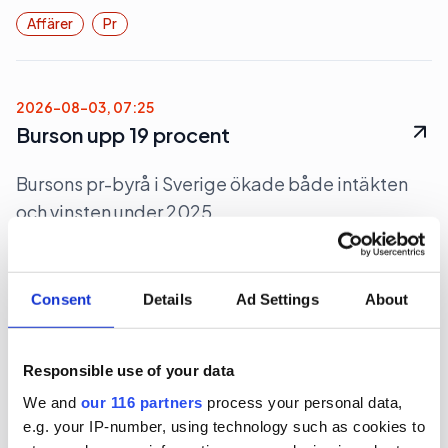
Affärer
Pr
2026-08-03, 07:25
Burson upp 19 procent
Bursons pr-byrå i Sverige ökade både intäkten
och vinsten under 2025.
Affärer
Pr
Consent
Details
Ad Settings
About
2026-07-31, 07:00
700 miljoner för Rud Pedersen
Responsible use of your data
Pa-koncernen Rud Pedersen ökade under 2025
We and
our 116 partners
process your personal data,
både intäkten och lönsamheten och passerade
e.g. your IP-number, using technology such as cookies to