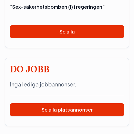
”Sex-säkerhetsbomben (l) i regeringen”
Se alla
DO JOBB
Inga lediga jobbannonser.
Se alla platsannonser