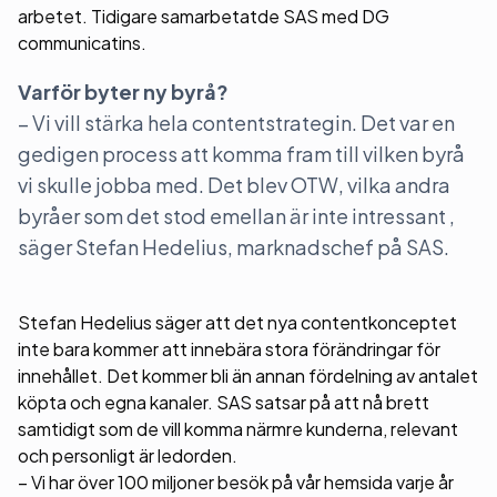
arbetet. Tidigare samarbetatde SAS med DG
communicatins.
Varför byter ny byrå?
– Vi vill stärka hela contentstrategin. Det var en
gedigen process att komma fram till vilken byrå
vi skulle jobba med. Det blev OTW,
vilka andra
byråer som det stod emellan
är inte intressant ,
säger Stefan Hedelius, marknadschef på SAS.
Stefan Hedelius säger att det nya contentkonceptet
inte bara kommer att innebära stora förändringar för
innehållet. Det kommer bli än annan fördelning av antalet
köpta och egna kanaler. SAS satsar på att nå brett
samtidigt som de vill komma närmre kunderna, relevant
och personligt är ledorden.
–
Vi har över 100 miljoner besök på vår hemsida varje år