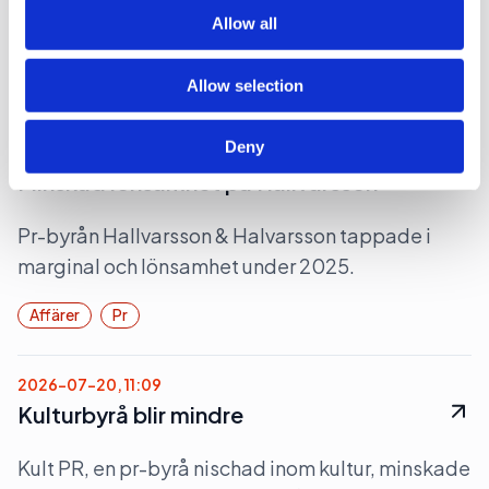
syns tydligt i bokslutet för 2025.
of their services.
Allow all
Affärer
Pr
Allow selection
Deny
2026-07-23, 07:46
Minskad lönsamhet på Hallvarsson
Pr-byrån Hallvarsson & Halvarsson tappade i
marginal och lönsamhet under 2025.
Affärer
Pr
2026-07-20, 11:09
Kulturbyrå blir mindre
Kult PR, en pr-byrå nischad inom kultur, minskade