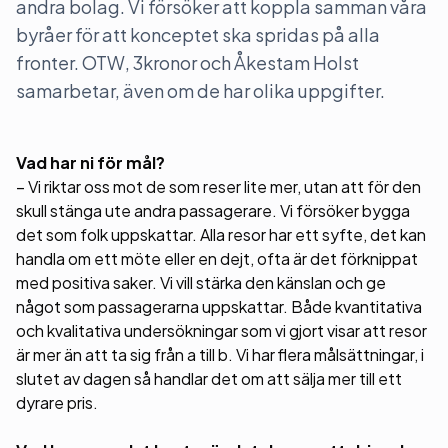
andra bolag. Vi försöker att koppla samman våra
byråer för att konceptet ska spridas på alla
fronter. OTW, 3kronor och Åkestam Holst
samarbetar, även om de har olika uppgifter.
Vad har ni för mål?
– Vi riktar oss mot de som reser lite mer, utan att för den
skull stänga ute andra passagerare. Vi försöker bygga
det som folk uppskattar. Alla resor har ett syfte, det kan
handla om ett möte eller en dejt, ofta är det förknippat
med positiva saker. Vi vill stärka den känslan och ge
något som passagerarna uppskattar. Både kvantitativa
och kvalitativa undersökningar som vi gjort visar att resor
är mer än att ta sig från a till b. Vi har flera målsättningar, i
slutet av dagen så handlar det om att sälja mer till ett
dyrare pris.