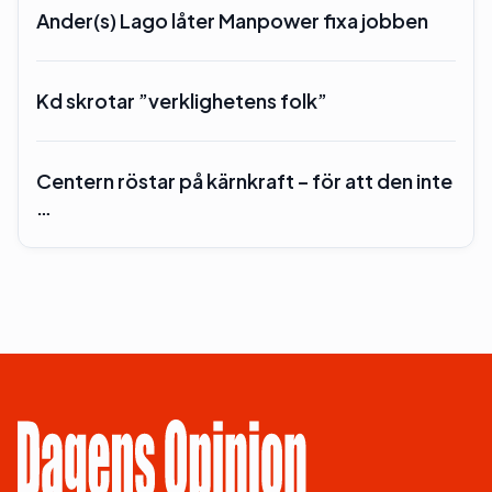
Ander(s) Lago låter Manpower fixa jobben
Kd skrotar ”verklighetens folk”
Centern röstar på kärnkraft – för att den inte
…