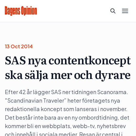
13 Oct 2014
SAS nya contentkoncept
ska sälja mer och dyrare
Efter 42 år lägger SAS ner tidningen Scanorama.
"Scandinavian Traveler” heter företagets nya
redaktionella koncept som lanseras i november.
Det består inte bara av en ny ombordtidning, det
kommer bli en webbplats, webb-tv, nyhetsbrev
och innehåll i sociala medier. Resan är central i