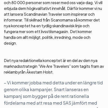
och 80 000 personer som reser med oss varje dag. Vi vill
erbjuda dem högkvalitativt innehåll. Därför kommer vi nu
att lansera Scandinavian Traveler som inspirerar och
informerar. Till skillnad från Scanomama så kommer det
nya konceptet ha en tydlig skandinavisk linje och
fungera mer som ett livsstilsmagasin. Det kommer
handla om allt möjligt, politik, inredning, mode och
design.
Det nya redaktionella konceptet är en del av den nya
marknadsstrategin ”We Are Travelers” som tagits fram av
reklambyrån Åkestam Holst.
– Vi kommer jobba med detta under en längre tid
genom olika kampanjer. Snart lanseras en
kampanj som bygger på de rent rationella
fördelarna med att resa med SAS jämfört med