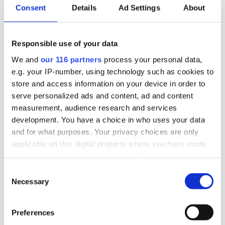
Webbforumet för högt och mest lågt, Flashback,
Consent
Details
Ad Settings
About
ökade omsättningen men tappade i lönsamhet
under 2025.
Responsible use of your data
Affärer
Medier
We and
our 116 partners
process your personal data,
e.g. your IP-number, using technology such as cookies to
store and access information on your device in order to
2026-07-28, 06:37
serve personalized ads and content, ad and content
Rött för Obeya
measurement, audience research and services
development. You have a choice in who uses your data
För första gången sedan starten 2015 har pr-
and for what purposes. Your privacy choices are only
byrån Obeya gått med förlust. Det skedde
applicable on this digital property where you have made
räkenskapsåret 2025.
your choices. You can change or withdraw your consent
any time from the Cookie Declaration or by clicking on
Consent
Affärer
Pr
the Privacy trigger icon.
Necessary
Selection
Find out more about how your personal data is processed
Preferences
and set your preferences in the
details section
.
2026-07-27, 08:39