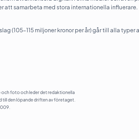
er att samarbeta med stora internationella influerare.
lag (105-115 miljoner kronor per år) går till alla typer 
och foto och leder det redaktionella
 till den löpande driften av företaget.
2009.