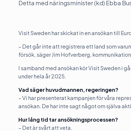
Detta med näringsminister (kd) Ebba Bu
Visit Sweden har skickat in en ansökan till Eu
– Det går inte att registrera ett land som varu
försök, säger Jim Hofverberg, kommunikation
I samband med ansökan kör Visit Sweden i gån
under hela år 2025.
Vad säger huvudmannen, regeringen?
– Vi har presenterat kampanjen för våra rep
ansökan. De har inte sagt något om själva akti
Hur lång tid tar ansökningsprocessen?
– Det är svårt att veta.