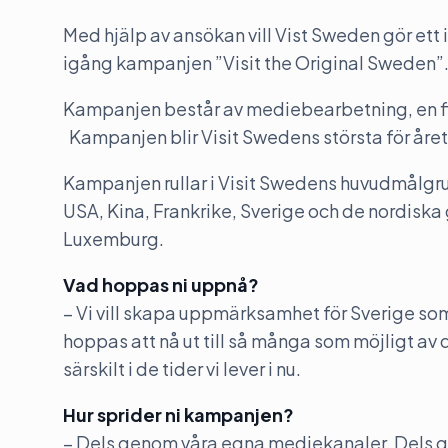
Med hjälp av ansökan vill Vist Sweden gör ett
igång kampanjen ”Visit the Original Sweden”
Kampanjen består av mediebearbetning, en film
Kampanjen blir Visit Swedens största för åre
Kampanjen rullar i Visit Swedens huvudmålgru
USA, Kina, Frankrike, Sverige och de nordisk
Luxemburg.
Vad hoppas ni uppnå?
– Vi vill skapa uppmärksamhet för Sverige som
hoppas att nå ut till så många som möjligt av de
särskilt i de tider vi lever i nu.
Hur sprider ni kampanjen?
– Dels genom våra egna mediekanaler. Dels ge