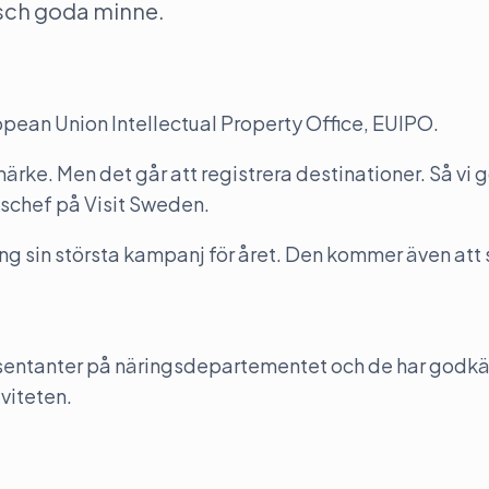
sch goda minne.
ropean Union Intellectual Property Office, EUIPO.
märke. Men det går att registrera destinationer. Så vi g
schef på Visit Sweden.
g sin största kampanj för året. Den kommer även att
resentanter på näringsdepartementet och de har godk
viteten.