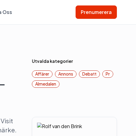
a Oss
Prenumerera
Utvalda kategorier
Affärer
Annons
Debatt
Pr
–
Almedalen
Visit
märke.