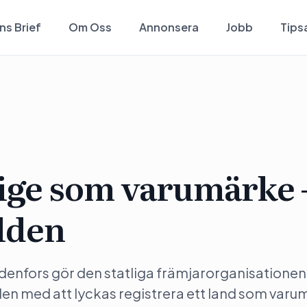
ns Brief
Om Oss
Annonsera
Jobb
Tips
rige som varumärke 
rlden
nfors gör den statliga främjarorganisationen 
lden med att lyckas registrera ett land som varu