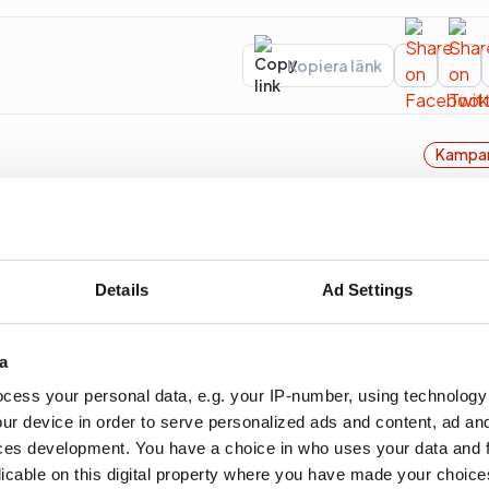
Kopiera länk
Kampa
behöver för att hjälpa sina företag att växa.
Details
Ad Settings
a
en vänder till förlust
cess your personal data, e.g. your IP-number, using technology
ur device in order to serve personalized ads and content, ad a
förvärven Wikberg & Frisk och Hoc och ökade intäkt
ces development. You have a choice in who uses your data and 
licable on this digital property where you have made your choic