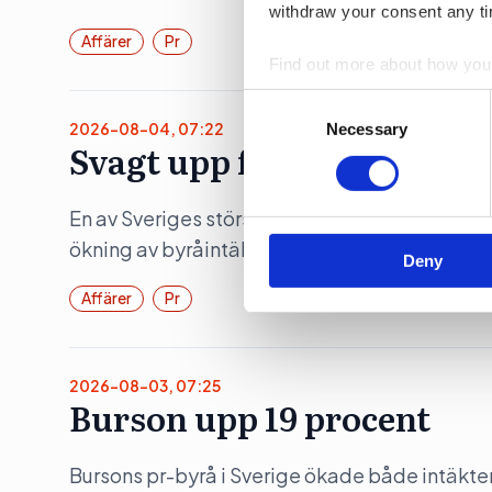
withdraw your consent any tim
Affärer
Pr
Find out more about how your
Consent
We use cookies to personalis
Selection
2026-08-04, 07:22
Necessary
information about your use of
Svagt upp för Åkestam Ho
other information that you’ve
En av Sveriges största reklambyråer åstadko
ökning av byråintäkten under räkenskapsåret
Deny
Affärer
Pr
2026-08-03, 07:25
Burson upp 19 procent
Bursons pr-byrå i Sverige ökade både intäkte