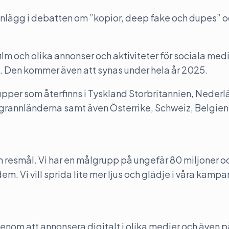
 inlägg i debatten om ”kopior, deep fake och dupes” o
.
 och olika annonser och aktiviteter för sociala medi
t. Den kommer även att synas under hela år 2025.
pper som återfinns i Tyskland Storbritannien, Nederl
a grannländerna samt även Österrike, Schweiz, Belgien
 resmål. Vi har en målgrupp på ungefär 80 miljoner o
m. Vi vill sprida lite mer ljus och glädje i våra kampan
nom att annonsera digitalt i olika medier och även p