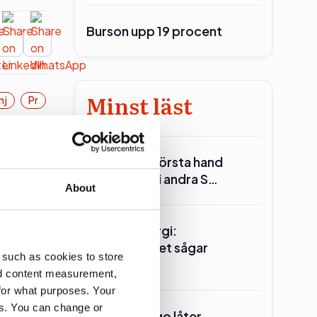
Burson upp 19 procent
Minst läst
nj
Pr
Reinfeldt: I första hand
Miljöpartiet i andra S…
About
Seklets energi:
Centerpartiet sågar
 such as cookies to store
kärnkraften
nd content measurement,
erna men
for what purposes. Your
es. You can change or
Ander(s) Lago låter