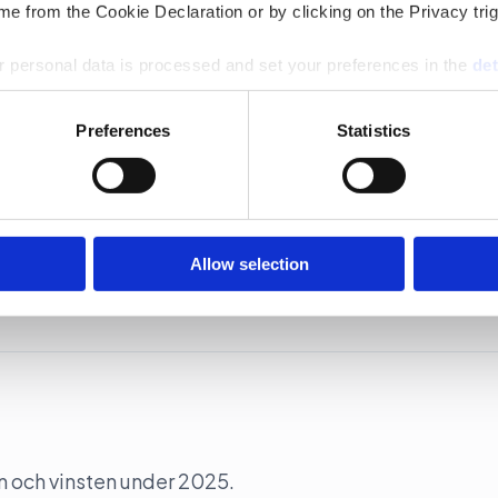
e from the Cookie Declaration or by clicking on the Privacy trig
 personal data is processed and set your preferences in the
det
e content and ads, to provide social media features and to analy
Preferences
Statistics
 our site with our social media, advertising and analytics partn
lst
 provided to them or that they’ve collected from your use of their
m en avsevärd ökning av omsättningen men en margin
 2025.
Allow selection
n och vinsten under 2025.