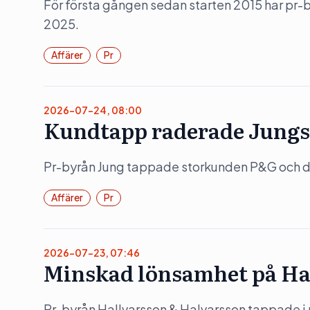
För första gången sedan starten 2015 har pr
2025.
Affärer
Pr
2026-07-24, 08:00
Kundtapp raderade Jungs
Pr-byrån Jung tappade storkunden P&G och det
Affärer
Pr
2026-07-23, 07:46
Minskad lönsamhet på Ha
Pr-byrån Hallvarsson & Halvarsson tappade i