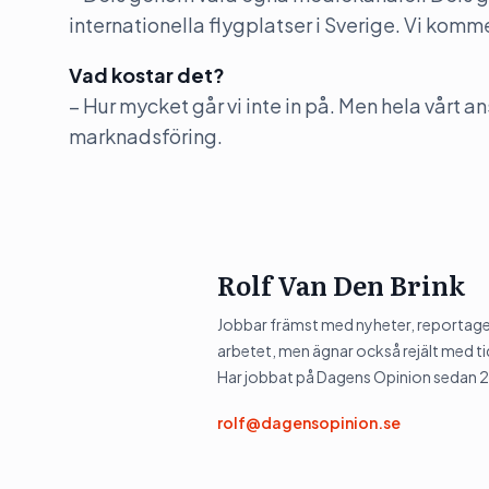
internationella flygplatser i Sverige. Vi komm
Vad kostar det?
– Hur mycket går vi inte in på. Men hela vårt ans
marknadsföring.
Rolf Van Den Brink
Jobbar främst med nyheter, reportage 
arbetet, men ägnar också rejält med tid
Har jobbat på Dagens Opinion sedan 
rolf@dagensopinion.se