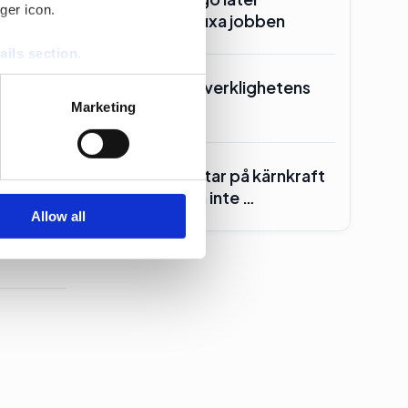
ger icon.
Manpower fixa jobben
ails section
.
Kd skrotar ”verklighetens
se our traffic. We also share
folk”
Marketing
ers who may combine it with
 services.
Centern röstar på kärnkraft
ell
– för att den inte …
Allow all