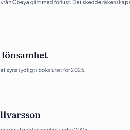
-byrån Obeya gått med förlust. Det skedde räkenskap
 lönsamhet
 syns tydligt i bokslutet för 2025.
llvarsson
 marginal och lönsamhet under 2025.