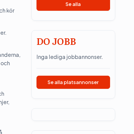
Se alla
ch kör
er.
DO JOBB
änderna,
Inga lediga jobbannonser.
 och
Se alla platsannonser
ch
jer,
å