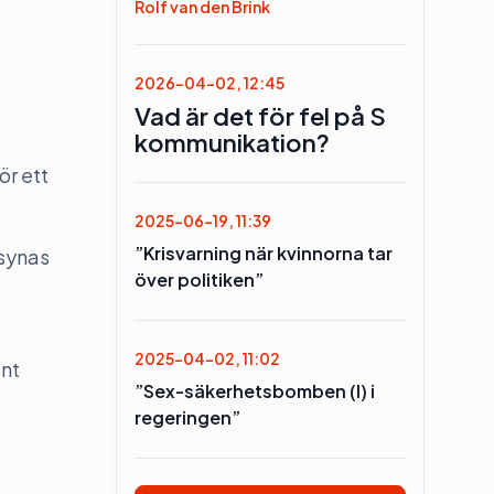
Rolf van den Brink
2026-04-02, 12:45
Vad är det för fel på S
kommunikation?
ör ett
2025-06-19, 11:39
”Krisvarning när kvinnorna tar
 synas
över politiken”
2025-04-02, 11:02
änt
”Sex-säkerhetsbomben (l) i
regeringen”