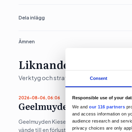
Dela inlägg
Ämnen
Liknande artiklar
Verktyg och strategier som moderna team 
Consent
2026-08-06, 06:06
Responsible use of your dat
Geelmuyden Kiese ökar – m
We and
our 116 partners
pro
and access information on yo
Geelmuyden Kiese fusionerade under 2025 in 
audience research and servi
privacy choices are only app
vände till en förlust.