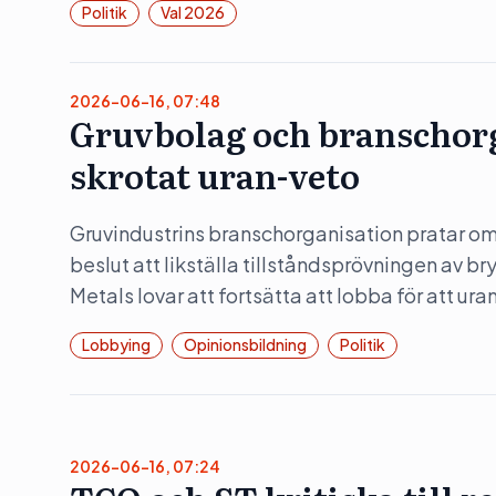
Politik
Val 2026
2026-06-16, 07:48
Gruvbolag och branschorg
skrotat uran-veto
Gruvindustrins branschorganisation pratar om 
beslut att likställa tillståndsprövningen av b
Metals lovar att fortsätta att lobba för att ura
Lobbying
Opinionsbildning
Politik
2026-06-16, 07:24