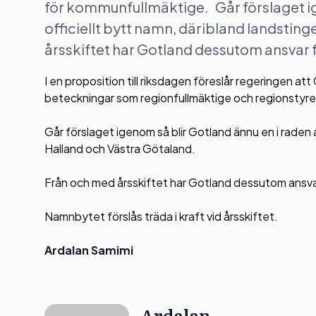
för kommunfullmäktige. Går förslaget ig
officiellt bytt namn, däribland landstin
årsskiftet har Gotland dessutom ansvar f
I en proposition till riksdagen föreslår regeringen 
beteckningar som regionfullmäktige och regionstyrel
Går förslaget igenom så blir Gotland ännu en i raden 
Halland och Västra Götaland.
Från och med årsskiftet har Gotland dessutom ansvar f
Namnbytet förslås träda i kraft vid årsskiftet.
Ardalan Samimi
Ardalan