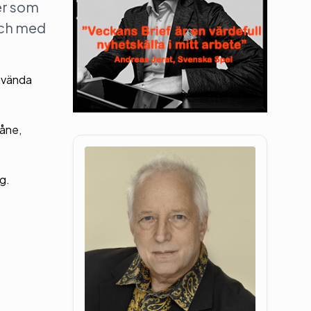
er som
och med
använda
kåne,
g.