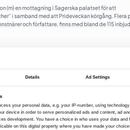
son (m) en mottagning i Sagerska palatset för att
her” i samband med att Prideveckan körgång. Flera 
konstnärer och författare, finns med bland de 115 inbju
ut West
Details
Ad Settings
y out West återinför samtal i programmet. Programleda
a
a Nyheter i SVT.
cess your personal data, e.g. your IP-number, using technology
ur device in order to serve personalized ads and content, ad a
ces development. You have a choice in who uses your data and 
licable on this digital property where you have made your choic