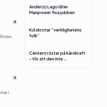
Ander(s) Lago låter
Manpower fixa jobben
Kd skrotar ”verklighetens
folk”
förrän
Centern röstar på kärnkraft
– för att den inte …
rné i