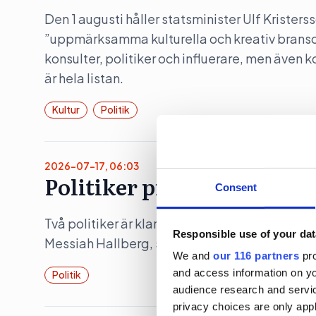
Den 1 augusti håller statsminister Ulf Kristers
”uppmärksamma kulturella och kreativ bransc
konsulter, politiker och influerare, men även 
är hela listan.
Kultur
Politik
2026-07-17, 06:03
Politiker pratar på Way o
Consent
Två politiker är klara när musikfestivalen Wa
Responsible use of your dat
Messiah Hallberg, som vanligtvis leder Svensk
We and
our 116 partners
pro
and access information on yo
Politik
audience research and servi
privacy choices are only app