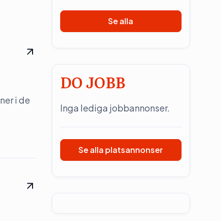
Se alla
DO JOBB
ner i de
Inga lediga jobbannonser.
Se alla platsannonser