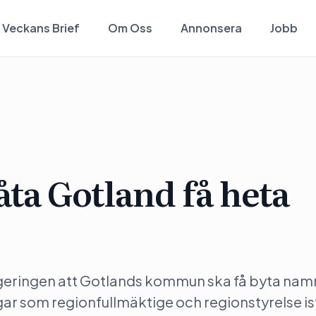
Veckans Brief
Om Oss
Annonsera
Jobb
åta Gotland få heta
regeringen att Gotlands kommun ska få byta namn 
r som regionfullmäktige och regionstyrelse ist