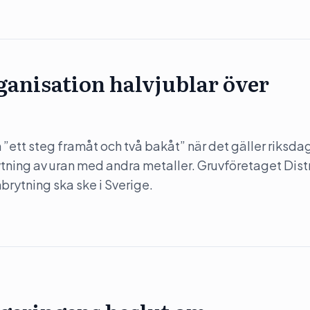
anisation halvjublar över
”ett steg framåt och två bakåt” när det gäller riksda
rytning av uran med andra metaller. Gruvföretaget Dist
nbrytning ska ske i Sverige.