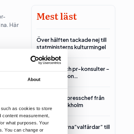
Mest läst
pr-
dna. Här
Över hälften tackade nej till
statministerns kulturmingel
Lars Lerin och pr-konsulter –
Ulf Kristersson…
About
re är
SKR hämtar presschef från
Region Stockholm
 such as cookies to store
nd content measurement,
for what purposes. Your
Toppolitikerna”valfärdar” till
es. You can change or
Piteå