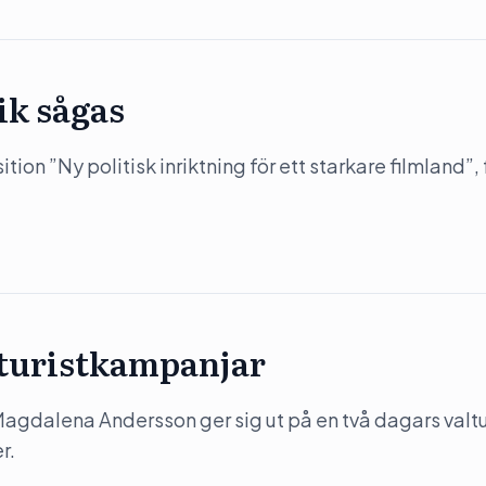
ik sågas
on ”Ny politisk inriktning för ett starkare filmland”, 
 turistkampanjar
) Magdalena Andersson ger sig ut på en två dagars valtu
r.