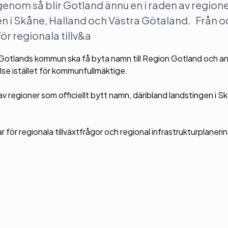
enom så blir Gotland ännu en i raden av region
gen i Skåne, Halland och Västra Götaland. Från 
ör regionala tillv&a
att Gotlands kommun ska få byta namn till Region Gotland och 
se istället för kommunfullmäktige.
av regioner som officiellt bytt namn, däribland landstingen i S
ör regionala tillväxtfrågor och regional infrastrukturplanerin