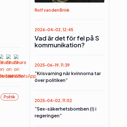
Rolf van den Brink
2026-04-02, 12:45
Vad är det för fel på S
kommunikation?
2025-06-19, 11:39
”Krisvarning när kvinnorna tar
över politiken”
Politik
2025-04-02, 11:02
”Sex-säkerhetsbomben (l) i
regeringen”