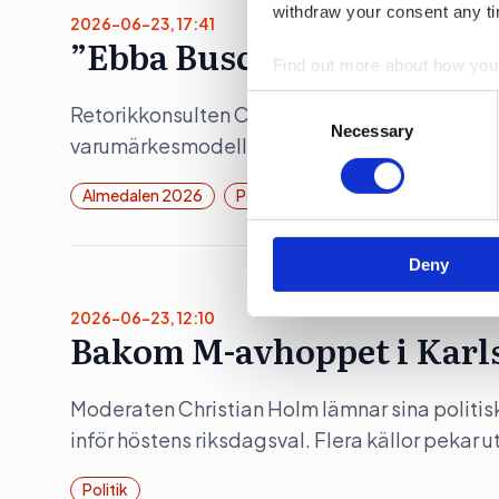
withdraw your consent any tim
2026-06-23, 17:41
”Ebba Buschs Sverigedröm
Find out more about how your
Consent
Retorikkonsulten Camilla Eriksson analyserar 
We use cookies to personalis
Selection
Necessary
varumärkesmodell Field of Meaning. Först ut 
information about your use of
other information that you’ve
Almedalen 2026
Politik
Deny
2026-06-23, 12:10
Bakom M-avhoppet i Karl
Moderaten Christian Holm lämnar sina politis
inför höstens riksdagsval. Flera källor pekar 
Politik