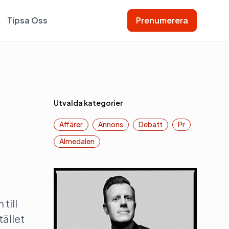
Tipsa Oss
Prenumerera
Utvalda kategorier
Affärer
Annons
Debatt
Pr
Almedalen
till
ället