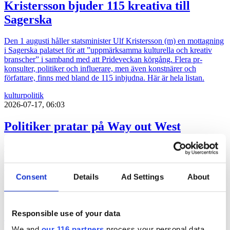
Kristersson bjuder 115 kreativa till
Sagerska
Den 1 augusti håller statsminister Ulf Kristersson (m) en mottagning
i Sagerska palatset för att ”uppmärksamma kulturella och kreativ
branscher” i samband med att Prideveckan körgång. Flera pr-
konsulter, politiker och influerare, men även konstnärer och
författare, finns med bland de 115 inbjudna. Här är hela listan.
kultur
politik
2026-07-17, 06:03
Politiker pratar på Way out West
Två politiker är klara när musikfestivalen Way out West återinför
samtal i programmet. Programledare är Messiah Hallberg, som
vanligtvis leder Svenska Nyheter i SVT.
Consent
Details
Ad Settings
About
politik
2026-06-23, 17:41
”Ebba Buschs Sverigedröm kräver
Responsible use of your data
hårdare auktoritet”
We and
our 116 partners
process your personal data,