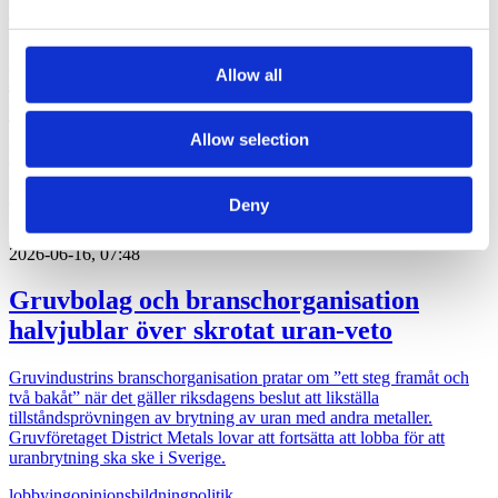
may combine it with other information that you’ve
kultur
politik
2026-06-22, 06:28
provided to them or that they’ve collected from your use
of their services.
Magdalena Andersson (s)
Allow all
turistkampanjar
Allow selection
Nej det blir inte Botkyrka när partiledaren (s) Magdalena Andersson
ger sig ut på en två dagars valturné i Sverige. Dock blir det flera
klassiska turistorter.
Deny
politik
val 2026
2026-06-16, 07:48
Gruvbolag och branschorganisation
halvjublar över skrotat uran-veto
Gruvindustrins branschorganisation pratar om ”ett steg framåt och
två bakåt” när det gäller riksdagens beslut att likställa
tillståndsprövningen av brytning av uran med andra metaller.
Gruvföretaget District Metals lovar att fortsätta att lobba för att
uranbrytning ska ske i Sverige.
lobbying
opinionsbildning
politik