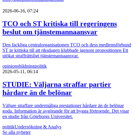
2026-06-16, 07:24
TCO och ST kritiska till regeringens
beslut om tjänstemannaansvar
Den fackliga centralorganisationen TCO och dess medlemsförbund
ST är kritiska till att riksdagen klubbade igenom propositionen Ett
utökat straffrättsligt tjänstemannaansvar.
opinionsbildning
politik
2026-05-11, 06:14
STUDIE: Väljarna straffar partier
hårdare än de belönar
Väljare straffare undermåliga prestationer hårdare än de belönar
goda. Information är avgörande för att bygga förtroende. Det visar
en studie från Göteborgs Universitet.
politik
Undersökning & Analys
Se alla nyheter