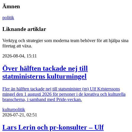
Ämnen
politik
Liknande artiklar
Verktyg och strategier som moderna team behöver för att hjälpa sina
företag att växa.
2026-08-04, 15:11
Över hälften tackade nej till
statministerns kulturmingel
Fler än hälften tackade nej till statsminister (m) Ulf Kristerssons
mingel den 1 augusti 2026 för personer i de kreativa och kulturella
branscherna, i samband med Pride-veckan.
kultur
politik
2026-07-21, 02:51
Lars Lerin och pr-konsulter – Ulf