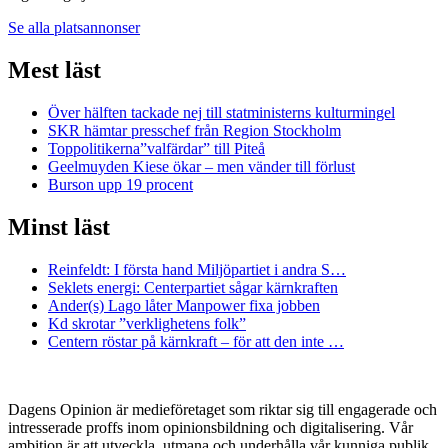
Se alla platsannonser
Mest läst
Över hälften tackade nej till statministerns kulturmingel
SKR hämtar presschef från Region Stockholm
Toppolitikerna”valfärdar” till Piteå
Geelmuyden Kiese ökar – men vänder till förlust
Burson upp 19 procent
Minst läst
Reinfeldt: I första hand Miljöpartiet i andra S…
Seklets energi: Centerpartiet sågar kärnkraften
Ander(s) Lago låter Manpower fixa jobben
Kd skrotar ”verklighetens folk”
Centern röstar på kärnkraft – för att den inte …
Dagens Opinion är medieföretaget som riktar sig till engagerade och
intresserade proffs inom opinionsbildning och digitalisering. Vår
ambition är att utveckla, utmana och underhålla vår kunniga publik