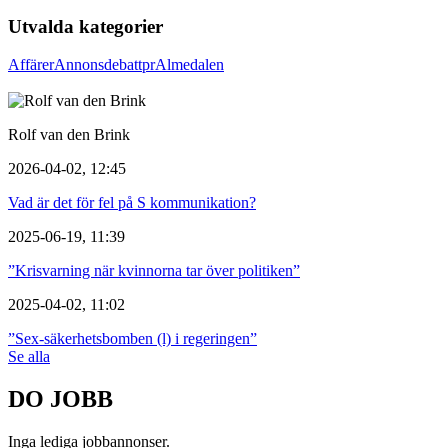
Utvalda kategorier
Affärer
Annons
debatt
pr
Almedalen
Rolf van den Brink
2026-04-02, 12:45
Vad är det för fel på S kommunikation?
2025-06-19, 11:39
”Krisvarning när kvinnorna tar över politiken”
2025-04-02, 11:02
”Sex-säkerhetsbomben (l) i regeringen”
Se alla
DO JOBB
Inga lediga jobbannonser.