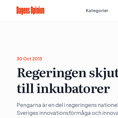
Kategorier
30 Oct 2013
Regeringen skjute
till inkubatorer
Pengarna är en del i regeringens nationell
Sveriges innovationsförmåga och innovat