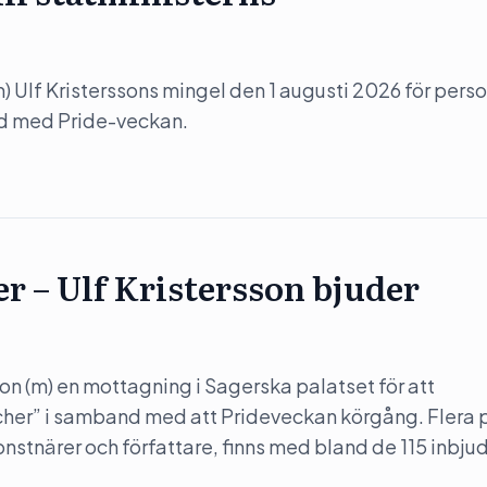
(m) Ulf Kristerssons mingel den 1 augusti 2026 för perso
nd med Pride-veckan.
er – Ulf Kristersson bjuder
son (m) en mottagning i Sagerska palatset för att
her” i samband med att Prideveckan körgång. Flera 
konstnärer och författare, finns med bland de 115 inbju