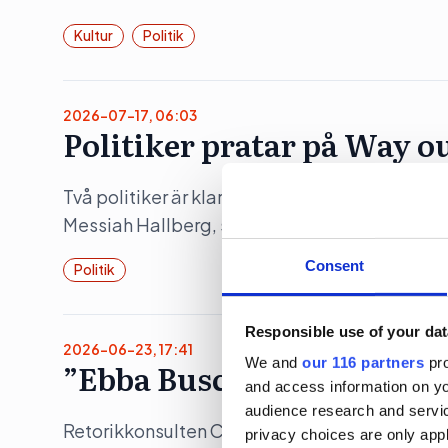
Kultur
Politik
2026-07-17, 06:03
Politiker pratar på Way o
Två politiker är klara när musikfestivalen Wa
Messiah Hallberg, som vanligtvis leder Svensk
Consent
Politik
Responsible use of your dat
2026-06-23, 17:41
We and
our 116 partners
pro
”Ebba Buschs Sverigedröm
and access information on yo
audience research and servi
Retorikkonsulten Camilla Eriksson analyserar 
privacy choices are only app