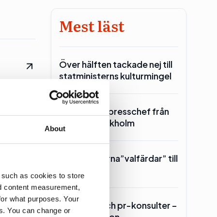
Mest läst
Över hälften tackade nej till
statministerns kulturmingel
re är
SKR hämtar presschef från
Region Stockholm
About
Toppolitikerna”valfärdar” till
Piteå
 such as cookies to store
nd content measurement,
for what purposes. Your
Lars Lerin och pr-konsulter –
es. You can change or
Ulf Kristersson…