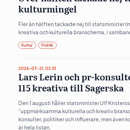
kulturmingel
Fler än hälften tackade nej till statsminister 
kreativa och kulturella branscherna, i samba
Kultur
Politik
2026-07-21, 02:51
Lars Lerin och pr-konsult
115 kreativa till Sagerska
Den 1 augusti håller statsminister Ulf Kristers
”uppmärksamma kulturella och kreativ bransc
konsulter, politiker och influerare, men även 
är hela listan.