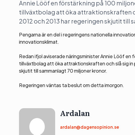
Annie Lööf en förstärkning på 100 miljone
tillväxtbolag att öka attraktionskraften 
2012 och 2013 har regeringen skjutit ti
Pengarna är en del i regeringens nationella innovatio
innovationsklimat.
Redan ifjol aviserade näringsminister Annie Lööf en fö
tillväxtbolag att öka attraktionskraften och slå sig 
skjutit till sammanlagt 70 miljoner kronor.
Regeringen väntas ta beslut om detta imorgon.
Ardalan
ardalan@dagensopinion.se