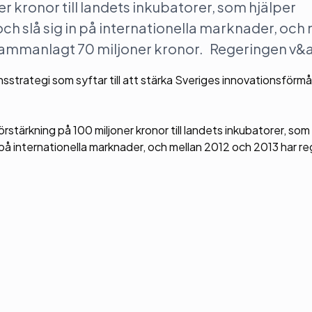
r kronor till landets inkubatorer, som hjälper
och slå sig in på internationella marknader, och
ll sammanlagt 70 miljoner kronor. Regeringen v
nsstrategi som syftar till att stärka Sveriges innovationsförm
rstärkning på 100 miljoner kronor till landets inkubatorer, som 
in på internationella marknader, och mellan 2012 och 2013 har r