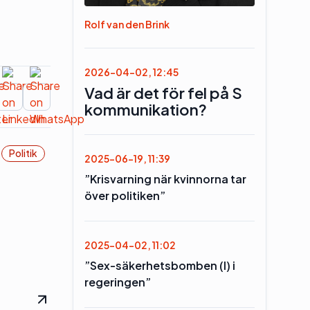
Rolf van den Brink
2026-04-02, 12:45
Vad är det för fel på S
kommunikation?
Politik
2025-06-19, 11:39
”Krisvarning när kvinnorna tar
över politiken”
2025-04-02, 11:02
”Sex-säkerhetsbomben (l) i
regeringen”