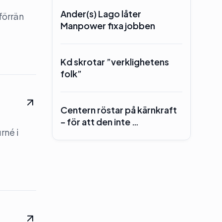
Ander(s) Lago låter
förrän
Manpower fixa jobben
Kd skrotar ”verklighetens
folk”
Centern röstar på kärnkraft
– för att den inte …
rné i