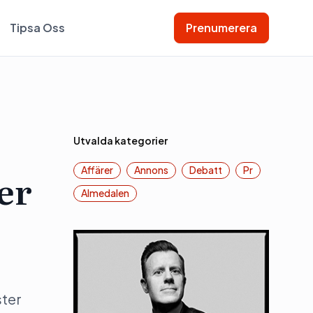
Tipsa Oss
Prenumerera
Utvalda kategorier
Affärer
Annons
Debatt
Pr
er
Almedalen
ster