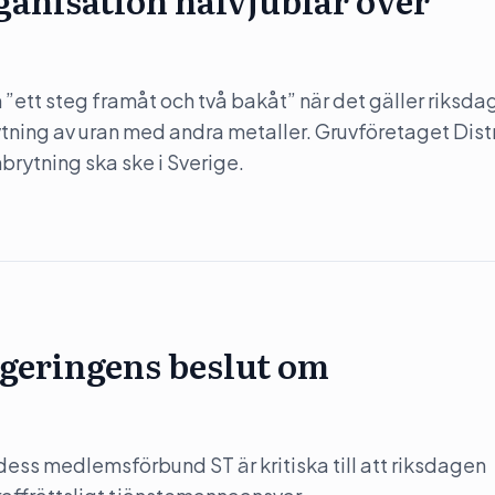
anisation halvjublar över
”ett steg framåt och två bakåt” när det gäller riksda
rytning av uran med andra metaller. Gruvföretaget Dist
nbrytning ska ske i Sverige.
regeringens beslut om
ess medlemsförbund ST är kritiska till att riksdagen