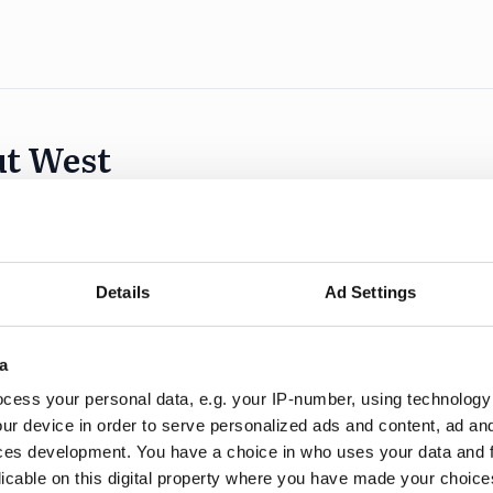
ut West
y out West återinför samtal i programmet. Programleda
a Nyheter i SVT.
Details
Ad Settings
a
cess your personal data, e.g. your IP-number, using technology
 kräver hårdare auktoritet”
ur device in order to serve personalized ads and content, ad a
ces development. You have a choice in who uses your data and 
partiledartalen i Almedalen via sin proprietära
licable on this digital property where you have made your choic