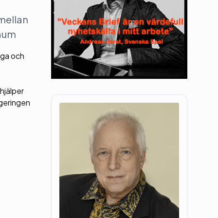
 mellan
&aum
åga och
hjälper
egeringen