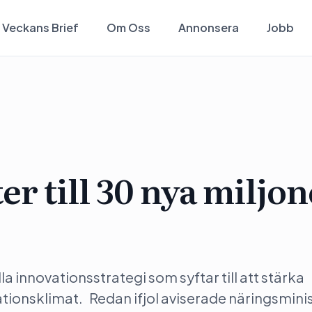
Veckans Brief
Om Oss
Annonsera
Jobb
r till 30 nya miljon
a innovationsstrategi som syftar till att stärka
ionsklimat. Redan ifjol aviserade näringsmini