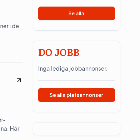
Se alla
ner i de
DO JOBB
Inga lediga jobbannonser.
Se alla platsannonser
pr-
dna. Här