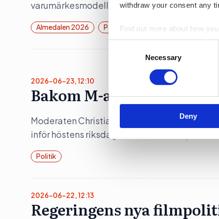
varumärkesmodell Field of Meaning. Först ut 
withdraw your consent any tim
Almedalen 2026
Politik
Find out more about how your
Consent
We use cookies to personalis
Selection
Necessary
information about your use of
other information that you’ve
2026-06-23, 12:10
Bakom M-avhoppet i Karl
Deny
Moderaten Christian Holm lämnar sina politis
inför höstens riksdagsval. Flera källor pekar 
Politik
2026-06-22, 12:13
Regeringens nya filmpolit