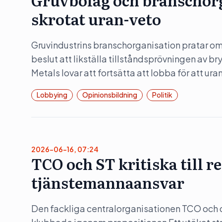
Gruvbolag och branschorg
skrotat uran-veto
Gruvindustrins branschorganisation pratar om 
beslut att likställa tillståndsprövningen av b
Metals lovar att fortsätta att lobba för att ura
Lobbying
Opinionsbildning
Politik
2026-06-16, 07:24
TCO och ST kritiska till 
tjänstemannaansvar
Den fackliga centralorganisationen TCO och d