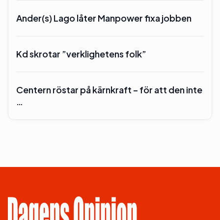
Ander(s) Lago låter Manpower fixa jobben
Kd skrotar ”verklighetens folk”
Centern röstar på kärnkraft – för att den inte
…