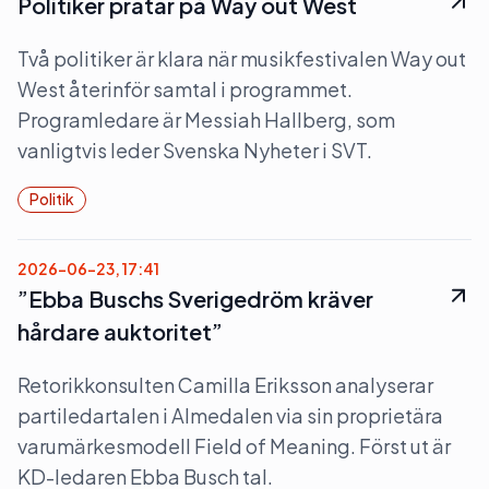
Politiker pratar på Way out West
Två politiker är klara när musikfestivalen Way out
West återinför samtal i programmet.
Programledare är Messiah Hallberg, som
vanligtvis leder Svenska Nyheter i SVT.
Politik
2026-06-23, 17:41
”Ebba Buschs Sverigedröm kräver
hårdare auktoritet”
Retorikkonsulten Camilla Eriksson analyserar
partiledartalen i Almedalen via sin proprietära
varumärkesmodell Field of Meaning. Först ut är
KD-ledaren Ebba Busch tal.