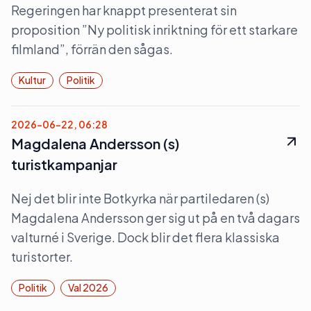
Regeringen har knappt presenterat sin
proposition ”Ny politisk inriktning för ett starkare
filmland”, förrän den sågas.
Kultur
Politik
2026-06-22, 06:28
Magdalena Andersson (s)
turistkampanjar
Nej det blir inte Botkyrka när partiledaren (s)
Magdalena Andersson ger sig ut på en två dagars
valturné i Sverige. Dock blir det flera klassiska
turistorter.
Politik
Val 2026