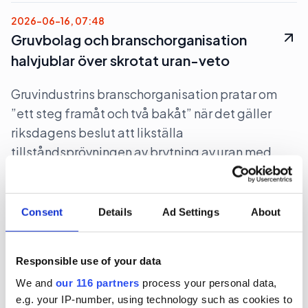
2026-06-16, 07:48
Gruvbolag och branschorganisation
halvjublar över skrotat uran-veto
Gruvindustrins branschorganisation pratar om
”ett steg framåt och två bakåt” när det gäller
riksdagens beslut att likställa
tillståndsprövningen av brytning av uran med
andra metaller. Gruvföretaget District Metals
lovar att fortsätta att lobba för att uranbrytning
ska ske i Sverige.
Consent
Details
Ad Settings
About
Lobbying
Opinionsbildning
Politik
Responsible use of your data
We and
our 116 partners
process your personal data,
2026-06-16, 07:24
e.g. your IP-number, using technology such as cookies to