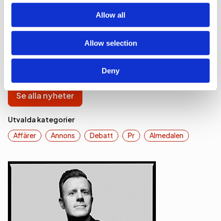
of their services.
studie från Göteborgs Universitet.
Allow all
Politik
Undersökning & Analys
Allow selection
Deny
Se alla nyheter
Utvalda kategorier
Affärer
Annons
Debatt
Pr
Almedalen