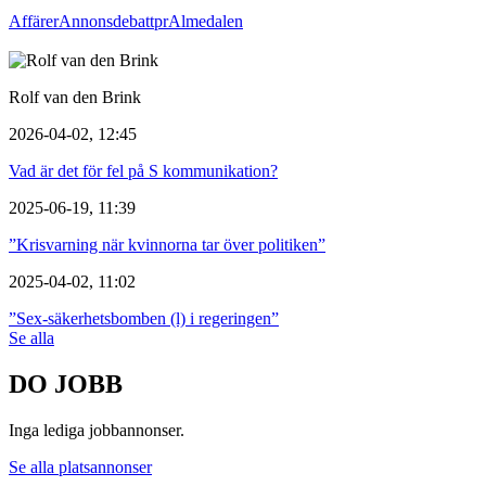
Affärer
Annons
debatt
pr
Almedalen
Rolf van den Brink
2026-04-02, 12:45
Vad är det för fel på S kommunikation?
2025-06-19, 11:39
”Krisvarning när kvinnorna tar över politiken”
2025-04-02, 11:02
”Sex-säkerhetsbomben (l) i regeringen”
Se alla
DO JOBB
Inga lediga jobbannonser.
Se alla platsannonser