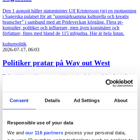
Den 1 augusti håller statsminister Ulf Kristersson (m) en mottagning
i Sagerska palatset för att ”uppmärksamma kulturella och kreativ
branscher” i samband med att Prideveckan körgång. Flera pr-
konsulter, politiker och influerare, men även konstnärer och
författare, finns med bland de 115 inbjudna. Här är hela listan.
kultur
politik
2026-07-17, 06:03
Politiker pratar på Way out West
Två politiker är klara när musikfestivalen Way out West återinför
samtal i programmet. Programledare är Messiah Hallberg, som
vanligtvis leder Svenska Nyheter i SVT.
politik
Consent
Details
Ad Settings
About
2026-06-23, 17:41
”Ebba Buschs Sverigedröm kräver
Responsible use of your data
hårdare auktoritet”
We and
our 116 partners
process your personal data,
Retorikkonsulten Camilla Eriksson analyserar partiledartalen i
e.g. your IP-number, using technology such as cookies to