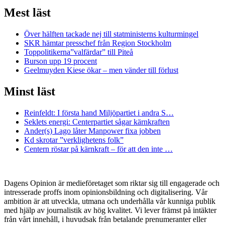
Mest läst
Över hälften tackade nej till statministerns kulturmingel
SKR hämtar presschef från Region Stockholm
Toppolitikerna”valfärdar” till Piteå
Burson upp 19 procent
Geelmuyden Kiese ökar – men vänder till förlust
Minst läst
Reinfeldt: I första hand Miljöpartiet i andra S…
Seklets energi: Centerpartiet sågar kärnkraften
Ander(s) Lago låter Manpower fixa jobben
Kd skrotar ”verklighetens folk”
Centern röstar på kärnkraft – för att den inte …
Dagens Opinion är medieföretaget som riktar sig till engagerade och
intresserade proffs inom opinionsbildning och digitalisering. Vår
ambition är att utveckla, utmana och underhålla vår kunniga publik
med hjälp av journalistik av hög kvalitet. Vi lever främst på intäkter
från vårt innehåll, i huvudsak från betalande prenumeranter eller