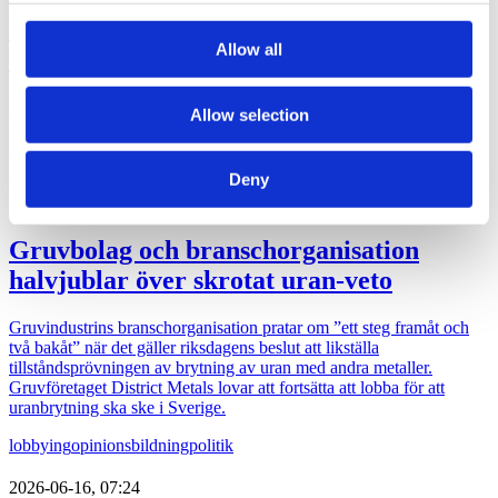
provided to them or that they’ve collected from your use
Magdalena Andersson (s)
of their services.
Allow all
turistkampanjar
Nej det blir inte Botkyrka när partiledaren (s) Magdalena Andersson
Allow selection
ger sig ut på en två dagars valturné i Sverige. Dock blir det flera
klassiska turistorter.
Deny
politik
val 2026
2026-06-16, 07:48
Gruvbolag och branschorganisation
halvjublar över skrotat uran-veto
Gruvindustrins branschorganisation pratar om ”ett steg framåt och
två bakåt” när det gäller riksdagens beslut att likställa
tillståndsprövningen av brytning av uran med andra metaller.
Gruvföretaget District Metals lovar att fortsätta att lobba för att
uranbrytning ska ske i Sverige.
lobbying
opinionsbildning
politik
2026-06-16, 07:24