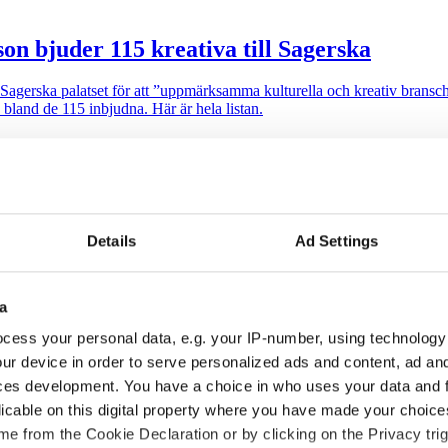
son bjuder 115 kreativa till Sagerska
i Sagerska palatset för att ”uppmärksamma kulturella och kreativ brans
 bland de 115 inbjudna. Här är hela listan.
Details
Ad Settings
mtal i programmet. Programledare är Messiah Hallberg, som vanligtvis 
a
 auktoritet”
cess your personal data, e.g. your IP-number, using technology
ur device in order to serve personalized ads and content, ad a
alen via sin proprietära varumärkesmodell Field of Meaning. Först ut ä
ces development. You have a choice in who uses your data and 
licable on this digital property where you have made your choic
e from the Cookie Declaration or by clicking on the Privacy trig