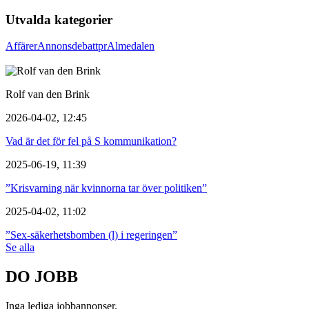
Utvalda kategorier
Affärer
Annons
debatt
pr
Almedalen
Rolf van den Brink
2026-04-02, 12:45
Vad är det för fel på S kommunikation?
2025-06-19, 11:39
”Krisvarning när kvinnorna tar över politiken”
2025-04-02, 11:02
”Sex-säkerhetsbomben (l) i regeringen”
Se alla
DO JOBB
Inga lediga jobbannonser.