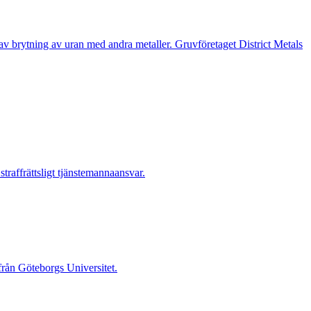
n av brytning av uran med andra metaller. Gruvföretaget District Metals
raffrättsligt tjänstemannaansvar.
 från Göteborgs Universitet.