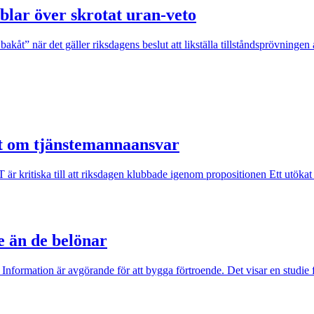
blar över skrotat uran-veto
akåt” när det gäller riksdagens beslut att likställa tillståndsprövninge
ut om tjänstemannaansvar
kritiska till att riksdagen klubbade igenom propositionen Ett utökat st
e än de belönar
 Information är avgörande för att bygga förtroende. Det visar en studie