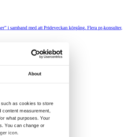
cher” i samband med att Prideveckan körgång. Flera pr-konsulter,
About
leder Svenska Nyheter i SVT.
 such as cookies to store
nd content measurement,
r KD-ledaren Ebba Busch tal.
for what purposes. Your
es. You can change or
ger icon.