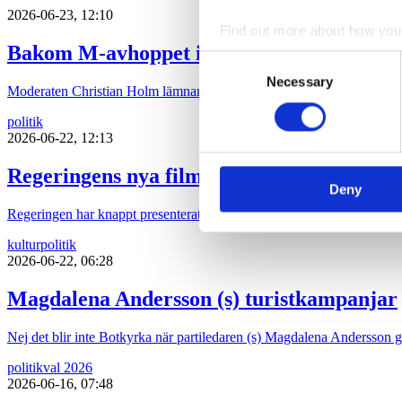
2026-06-23, 12:10
Find out more about how your
Bakom M-avhoppet i Karlstad
Consent
We use cookies to personalis
Necessary
Selection
Moderaten Christian Holm lämnar sina politiska uppdrag i Karlstad kom
information about your use of
other information that you’ve
politik
2026-06-22, 12:13
Regeringens nya filmpolitik sågas
Deny
Regeringen har knappt presenterat sin proposition ”Ny politisk inriktni
kultur
politik
2026-06-22, 06:28
Magdalena Andersson (s) turistkampanjar
Nej det blir inte Botkyrka när partiledaren (s) Magdalena Andersson ger 
politik
val 2026
2026-06-16, 07:48