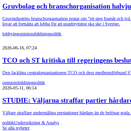
Gruvbolag och branschorganisation halvju
Gruvindustrins branschorganisation pratar om ”ett steg framåt och två b
lovar att fortsätta att lobba för att uranbrytning ska ske i Sverige.
lobbying
opinionsbildning
politik
2026-06-16, 07:24
TCO och ST kritiska till regeringens besl
Den fackliga centralorganisationen TCO och dess medlemsförbund ST är 
opinionsbildning
politik
2026-05-11, 06:14
STUDIE: Väljarna straffar partier hårdar
Väljare straffare undermåliga prestationer hårdare än de belönar goda.
politik
Undersökning & Analys
Se alla nyheter