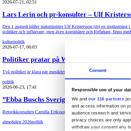
2026-07-21, 02:51
Lars Lerin och pr-konsulter – Ulf Kristers
Den 1 augusti håller statsminister Ulf Kristersson (m) en mottagning 
politiker och influerare, men även konstnärer och författare, finns med
kultur
politik
2026-07-17, 06:03
Politiker pratar på Way out West
Consent
Två politiker är klara när musikfestivalen Way out West återinför sa
politik
2026-06-23, 17:41
Responsible use of your dat
”Ebba Buschs Sverigedröm kräver hårdare
We and
our 116 partners
pro
and access information on yo
Retorikkonsulten Camilla Eriksson analyserar partiledartalen i Almed
audience research and servi
privacy choices are only app
almedalen 2026
politik
withdraw your consent any tim