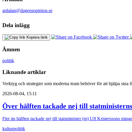
ardalan@dagensopinion.se
Dela inlägg
Kopiera länk
Ämnen
politik
Liknande artiklar
Verktyg och strategier som moderna team behöver för att hjälpa sina fö
2026-08-04, 15:11
Över hälften tackade nej till statministern
Fler än hälften tackade nej till statsminister (m) Ulf Kristerssons mi
kultur
politik