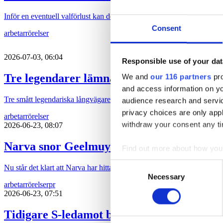
Inför en eventuell valförlust kan det vara läge att ge regeringstrotjänare
Consent
arbetarrörelser
2026-07-03, 06:04
Responsible use of your dat
Tre legendarer lämnar jobben
We and
our 116 partners
pro
and access information on yo
Tre smått legendariska långvägare i branschen lämnar sina jobb.
audience research and servi
privacy choices are only app
arbetarrörelser
withdraw your consent any tim
2026-06-23, 08:07
Narva snor Geelmuydens Kieses partner
Find out more about how your
Consent
Nu står det klart att Narva har hittat en ersättare till Annika Sundströ
We use cookies to personalis
Necessary
Selection
information about your use of
arbetarrörelser
pr
2026-06-23, 07:51
other information that you’ve
Tidigare S-ledamot blir komchef på TCO