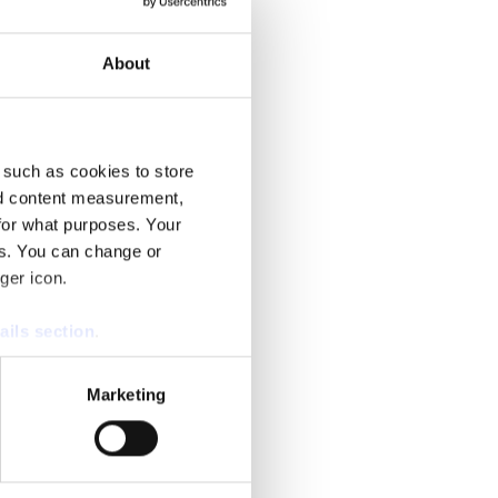
utnämnts till långsiktiga roller.
About
 such as cookies to store
nd content measurement,
for what purposes. Your
es. You can change or
ger icon.
ails section
.
se our traffic. We also share
Marketing
ers who may combine it with
 services.