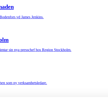
naden
odenfors vd James Jenkins.
holm
mtar sin nya presschef hos Region Stockholm.
chen som ny verksamhetsledare.
a jobb