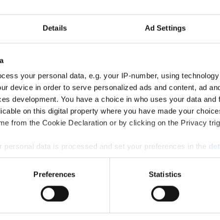
 nya jobb. I alla fall har två statssekreterare i Tidöregeringen på kort tid 
Details
Ad Settings
a
cess your personal data, e.g. your IP-number, using technology
ur device in order to serve personalized ads and content, ad a
ces development. You have a choice in who uses your data and 
licable on this digital property where you have made your choic
e from the Cookie Declaration or by clicking on the Privacy trig
 personal data is processed and set your preferences in the
det
m som pa-chef.
e content and ads, to provide social media features and to analy
Preferences
Statistics
 our site with our social media, advertising and analytics partn
 provided to them or that they’ve collected from your use of their