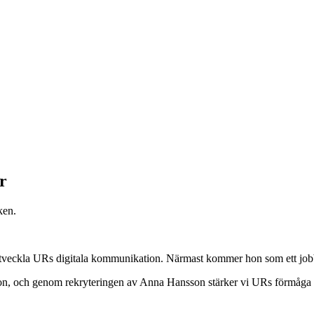
r
ken.
veckla URs digitala kommunikation. Närmast kommer hon som ett jobb 
mtion, och genom rekryteringen av Anna Hansson stärker vi URs förmåg