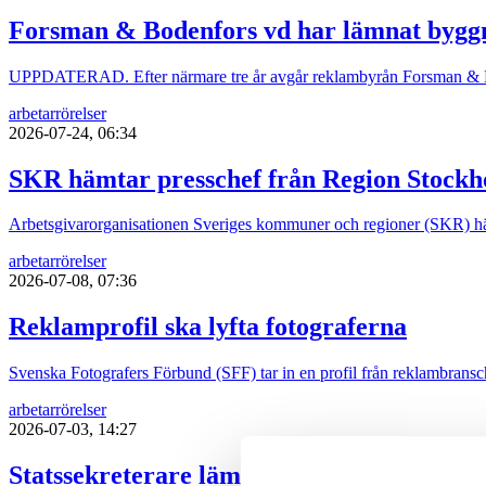
Forsman & Bodenfors vd har lämnat bygg
UPPDATERAD. Efter närmare tre år avgår reklambyrån Forsman & B
arbetarrörelser
2026-07-24, 06:34
SKR hämtar presschef från Region Stock
Arbetsgivarorganisationen Sveriges kommuner och regioner (SKR) hä
arbetarrörelser
2026-07-08, 07:36
Reklamprofil ska lyfta fotograferna
Svenska Fotografers Förbund (SFF) tar in en profil från reklambrans
arbetarrörelser
2026-07-03, 14:27
Statssekreterare lämnar regeringen för ny