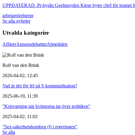
UPPDATERAD. Pr-byrån Geelmuyden Kiese byter chef för teamet fö
arbetarrörelser
pr
Se alla nyheter
Utvalda kategorier
Affärer
Annons
debatt
pr
Almedalen
Rolf van den Brink
2026-04-02, 12:45
Vad är det för fel på S kommunikation?
2025-06-19, 11:39
”Krisvarning när kvinnorna tar över politiken”
2025-04-02, 11:02
”Sex-säkerhetsbomben (l) i regeringen”
Se alla