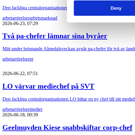
Den fackliga centralorganisationen TCO hittar sin nay kommunikatio
Deny
arbetarrörelser
arbetsmarknad
2026-06-23, 07:29
Två pa-chefer lämnar sina byråer
Mitt under brinnande Almedalsveckan avgår pa-chefer för två av lande
arbetarrörelser
pr
2026-06-22, 07:51
LO värvar mediechef på SVT
Den fackliga centralorganisationen LO hittar en ny chef till sitt medi
arbetarrörelser
medier
2026-06-18, 00:39
Geelmuyden Kiese snabbskiftar corp-chef