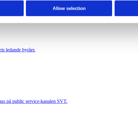
nschef hos en ledarskapsbyrå.
Allow selection
ts ledande byråer.
ehus på public service-kanalen SVT.