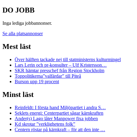
DO JOBB
Inga lediga jobbannonser.
Se alla platsannonser
Mest läst
Över hälften tackade nej till statministerns kulturmingel
Lars Lerin och pr-konsulter – Ulf Kristersson…
SKR hämtar presschef från Region Stockholm
Toppolitikerna”valfärdar” till Piteå
Burson upp 19 procent
Minst läst
Reinfeldt: I första hand Miljöpartiet i andra S…
Seklets energi: Centerpartiet sågar kärnkraften
Ander(s) Lago låter Manpower fixa jobben
Kd skrotar ”verklighetens folk”
Centern röstar på kärnkraft – för att den inte …