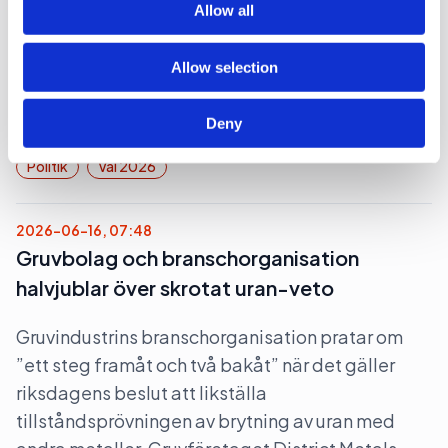
Allow all
Nej det blir inte Botkyrka när partiledaren (s)
Magdalena Andersson ger sig ut på en två dagars
Allow selection
valturné i Sverige. Dock blir det flera klassiska
turistorter.
Deny
Politik
Val 2026
2026-06-16, 07:48
Gruvbolag och branschorganisation
halvjublar över skrotat uran-veto
Gruvindustrins branschorganisation pratar om
”ett steg framåt och två bakåt” när det gäller
riksdagens beslut att likställa
tillståndsprövningen av brytning av uran med