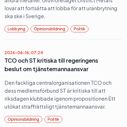
andra metaller. Gruvföretaget District Metals
lovar att fortsätta att lobba för att uranbrytning
ska ske i Sverige.
Lobbying
Opinionsbildning
Politik
2026-06-16, 07:24
TCO och ST kritiska till regeringens
beslut om tjänstemannaansvar
Den fackliga centralorganisationen TCO och
dess medlemsförbund ST är kritiska till att
riksdagen klubbade igenom propositionen Ett
utökat straffrättsligt tjänstemannaansvar.
Opinionsbildning
Politik