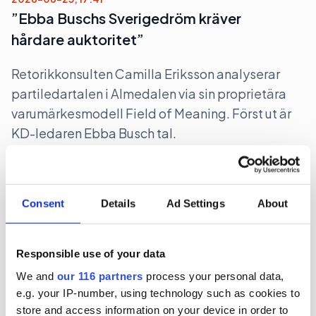
”Ebba Buschs Sverigedröm kräver
hårdare auktoritet”
Retorikkonsulten Camilla Eriksson analyserar
partiledartalen i Almedalen via sin proprietära
varumärkesmodell Field of Meaning. Först ut är
KD-ledaren Ebba Busch tal.
Almedalen 2026
Politik
Consent
Details
Ad Settings
About
2026-06-23, 12:10
Bakom M-avhoppet i Karlstad
Responsible use of your data
Moderaten Christian Holm lämnar sina politiska
We and
our 116 partners
process your personal data,
e.g. your IP-number, using technology such as cookies to
uppdrag i Karlstad kommun och drar tillbaka sin
store and access information on your device in order to