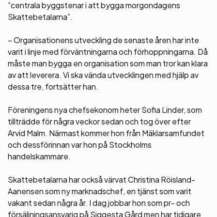
”centrala byggstenar i att bygga morgondagens
Skattebetalarna”.
– Organisationens utveckling de senaste åren har inte
varit i linje med förväntningarna och förhoppningarna. Då
måste man bygga en organisation som man tror kan klara
av att leverera. Vi ska vända utvecklingen med hjälp av
dessa tre, fortsätter han.
Föreningens nya chefsekonom heter Sofia Linder, som
tillträdde för några veckor sedan och tog över efter
Arvid Malm. Närmast kommer hon från Mäklarsamfundet
och dessförinnan var hon på Stockholms
handelskammare.
Skattebetalarna har också värvat Christina Röisland-
Aanensen som ny marknadschef, en tjänst som varit
vakant sedan några år. I dag jobbar hon som pr- och
försäljningsansvarig på Siggesta Gård men har tidigare