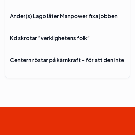
Ander(s) Lago låter Manpower fixa jobben
Kd skrotar ”verklighetens folk”
Centern röstar på kärnkraft – för att den inte
…