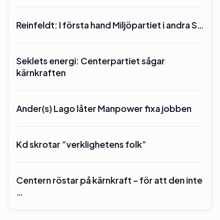
Reinfeldt: I första hand Miljöpartiet i andra S…
Seklets energi: Centerpartiet sågar
kärnkraften
Ander(s) Lago låter Manpower fixa jobben
Kd skrotar ”verklighetens folk”
Centern röstar på kärnkraft – för att den inte
…