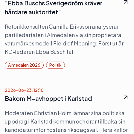
”Ebba Buschs Sverigedröm kräver
hårdare auktoritet”
Retorikkonsulten Camilla Eriksson analyserar
partiledartalen i Almedalen via sin proprietära
varumärkesmodell Field of Meaning. Först ut är
KD-ledaren Ebba Busch tal.
Almedalen 2026
Politik
2026-06-23, 12:10
Bakom M-avhoppet i Karlstad
Moderaten Christian Holm lämnar sina politiska
uppdrag i Karlstad kommun och drar tillbaka sin
kandidatur inför höstens riksdagsval. Flera källor