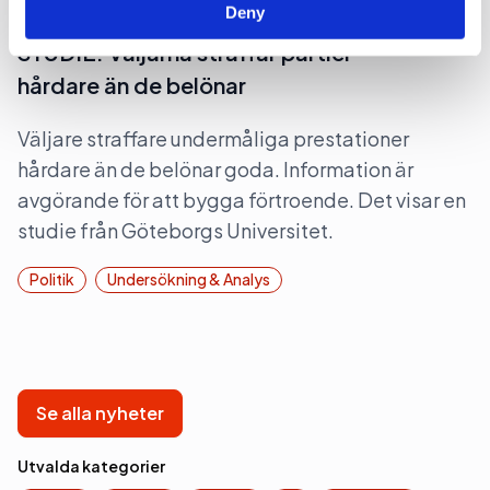
Deny
2026-05-11, 06:14
STUDIE: Väljarna straffar partier
hårdare än de belönar
Väljare straffare undermåliga prestationer
hårdare än de belönar goda. Information är
avgörande för att bygga förtroende. Det visar en
studie från Göteborgs Universitet.
Politik
Undersökning & Analys
Se alla nyheter
Utvalda kategorier