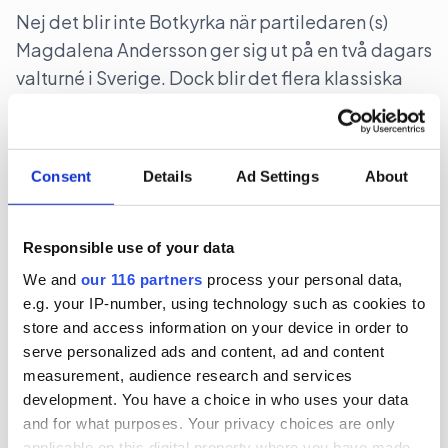
Nej det blir inte Botkyrka när partiledaren (s)
Magdalena Andersson ger sig ut på en två dagars
valturné i Sverige. Dock blir det flera klassiska
turistorter.
Politik
Val 2026
Consent
Details
Ad Settings
About
2026-06-16, 07:48
Gruvbolag och branschorganisation
Responsible use of your data
halvjublar över skrotat uran-veto
We and
our 116 partners
process your personal data,
e.g. your IP-number, using technology such as cookies to
Gruvindustrins branschorganisation pratar om
store and access information on your device in order to
”ett steg framåt och två bakåt” när det gäller
serve personalized ads and content, ad and content
riksdagens beslut att likställa
measurement, audience research and services
development. You have a choice in who uses your data
tillståndsprövningen av brytning av uran med
and for what purposes. Your privacy choices are only
andra metaller. Gruvföretaget District Metals
applicable on this digital property where you have made