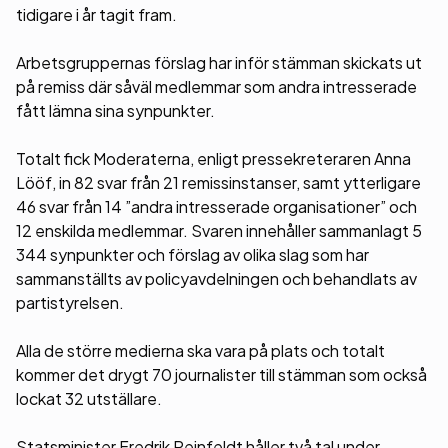
tidigare i år tagit fram.
Arbetsgruppernas förslag har inför stämman skickats ut
på remiss där såväl medlemmar som andra intresserade
fått lämna sina synpunkter.
Totalt fick Moderaterna, enligt pressekreteraren Anna
Lööf, in 82 svar från 21 remissinstanser, samt ytterligare
46 svar från 14 ”andra intresserade organisationer” och
12 enskilda medlemmar. Svaren innehåller sammanlagt 5
344 synpunkter och förslag av olika slag som har
sammanställts av policyavdelningen och behandlats av
partistyrelsen.
Alla de större medierna ska vara på plats och totalt
kommer det drygt 70 journalister till stämman som också
lockat 32 utställare.
Statsminister Fredrik Reinfeldt håller två tal under