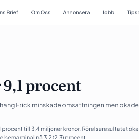
ns Brief
Om Oss
Annonsera
Jobb
Tips
 9,1 procent
 Chang Frick minskade omsättningen men ökade 
rocent till 3,4 miljoner kronor. Rörelseresultatet ö
örelsemarginal på 3,2 (2,3) procent.