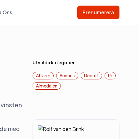
a Oss
Prenumerera
Utvalda kategorier
Affärer
Annons
Debatt
Pr
Almedalen
vinsten
kade med