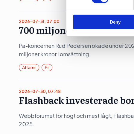
2026-07-31, 07:00
Deny
700 miljoner för Rud Ped
Pa-koncernen Rud Pedersen ökade under 202
miljoner kronor i omsättning.
Affärer
Pr
2026-07-30, 07:48
Flashback investerade bor
Webbforumet för högt och mest lågt, Flashb
2025.