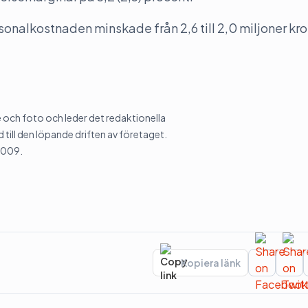
ersonalkostnaden minskade från 2,6 till 2,0 miljoner kro
och foto och leder det redaktionella
 till den löpande driften av företaget.
2009.
Kopiera länk