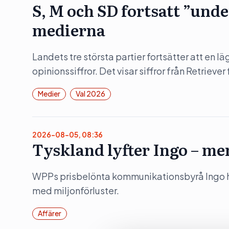
S, M och SD fortsatt ”und
medierna
Landets tre största partier fortsätter att en lä
opinionssiffror. Det visar siffror från Retrieve
Medier
Val 2026
2026-08-05, 08:36
Tyskland lyfter Ingo – me
WPPs prisbelönta kommunikationsbyrå Ingo hö
med miljonförluster.
Affärer