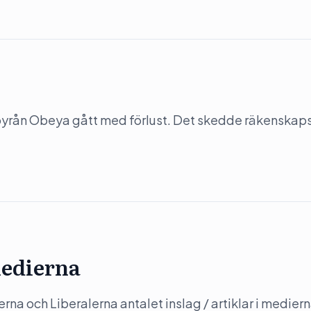
-byrån Obeya gått med förlust. Det skedde räkenskap
medierna
a och Liberalerna antalet inslag / artiklar i mediern