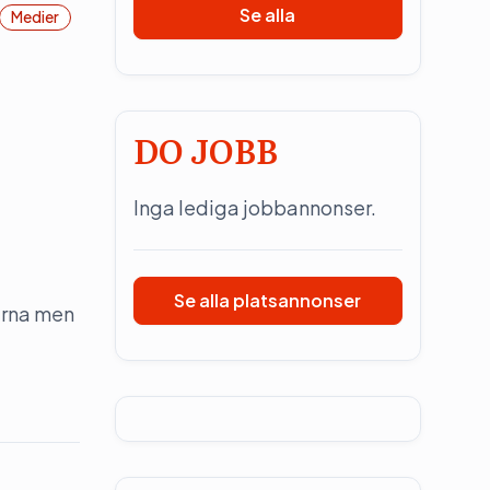
Se alla
Medier
DO JOBB
Inga lediga jobbannonser.
Se alla platsannonser
erna men