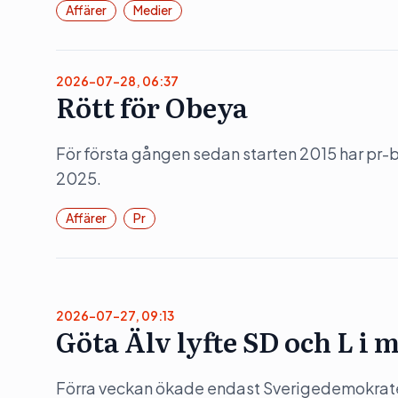
Affärer
Medier
2026-07-28, 06:37
Rött för Obeya
För första gången sedan starten 2015 har pr
2025.
Affärer
Pr
2026-07-27, 09:13
Göta Älv lyfte SD och L i 
Förra veckan ökade endast Sverigedemokratern