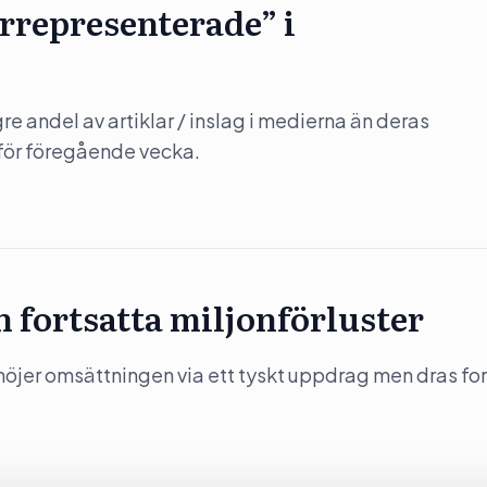
errepresenterade” i
gre andel av artiklar / inslag i medierna än deras
r för föregående vecka.
n fortsatta miljonförluster
jer omsättningen via ett tyskt uppdrag men dras for