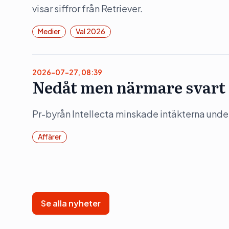
visar siffror från Retriever.
Medier
Val 2026
2026-07-27, 08:39
Nedåt men närmare svart f
Pr-byrån Intellecta minskade intäkterna under
Affärer
Se alla nyheter