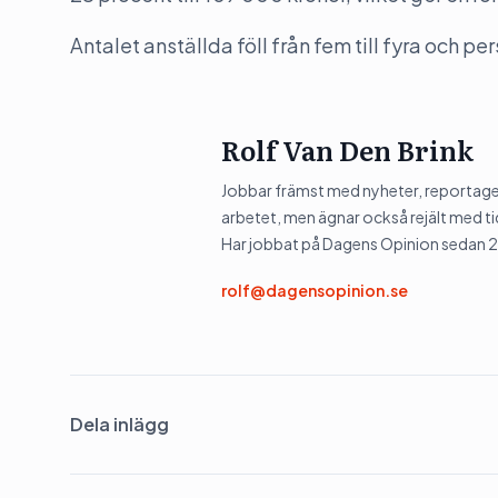
Antalet anställda föll från fem till fyra och p
Rolf Van Den Brink
Jobbar främst med nyheter, reportage 
arbetet, men ägnar också rejält med tid
Har jobbat på Dagens Opinion sedan 
rolf@dagensopinion.se
Dela inlägg