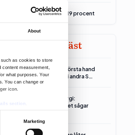
Burson upp 19 procent
About
ell
Minst läst
 such as cookies to store
nd content measurement,
Reinfeldt: I första hand
for what purposes. Your
Miljöpartiet i andra S…
es. You can change or
ger icon.
Seklets energi:
ails section
.
Centerpartiet sågar
kärnkraften
se our traffic. We also share
Marketing
ers who may combine it with
 services.
Ander(s) Lago låter