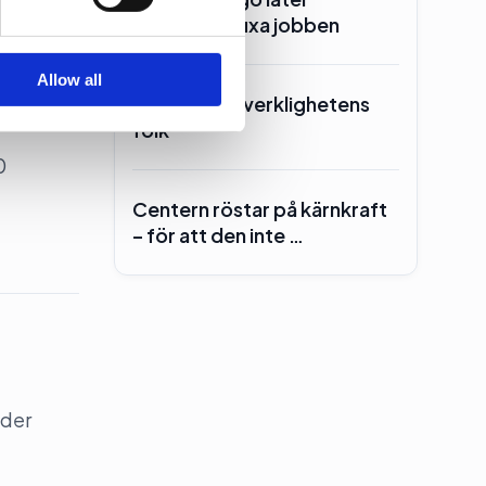
Manpower fixa jobben
Allow all
Kd skrotar ”verklighetens
folk”
0
Centern röstar på kärnkraft
– för att den inte …
nder