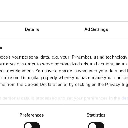
lst
Details
Ad Settings
m en avsevärd ökning av omsättningen men en margin
 2025.
a
cess your personal data, e.g. your IP-number, using technology
ur device in order to serve personalized ads and content, ad a
ces development. You have a choice in who uses your data and 
licable on this digital property where you have made your choic
e from the Cookie Declaration or by clicking on the Privacy trig
 personal data is processed and set your preferences in the
det
e content and ads, to provide social media features and to analy
n och vinsten under 2025.
Preferences
Statistics
 our site with our social media, advertising and analytics partn
 provided to them or that they’ve collected from your use of their