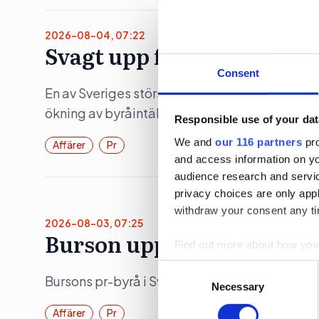
2026-08-04, 07:22
Svagt upp för Åkestam Ho
Consent
En av Sveriges största reklambyråer åstadko
ökning av byråintäkten under räkenskapsåret
Responsible use of your dat
We and
our 116 partners
pro
Affärer
Pr
and access information on yo
audience research and servi
privacy choices are only app
withdraw your consent any tim
2026-08-03, 07:25
Burson upp 19 procent
Find out more about how your
Consent
We use cookies to personalis
Bursons pr-byrå i Sverige ökade både intäkte
Selection
Necessary
information about your use of
Affärer
Pr
other information that you’ve