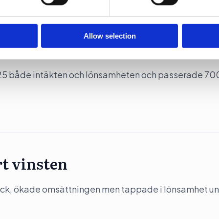
Allow selection
ersen
5 både intäkten och lönsamheten och passerade 70
t vinsten
ack, ökade omsättningen men tappade i lönsamhet u