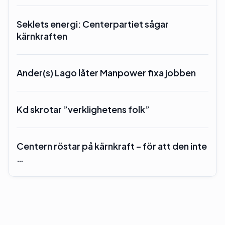
Seklets energi: Centerpartiet sågar
kärnkraften
Ander(s) Lago låter Manpower fixa jobben
Kd skrotar ”verklighetens folk”
Centern röstar på kärnkraft – för att den inte
…