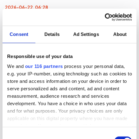
2026-06-22, 06:28
Magdalena Andersson (s)
turistkampanjar
Consent
Details
Ad Settings
About
Nej det blir inte Botkyrka när partiledaren (s)
Magdalena Andersson ger sig ut på en två dagars
Responsible use of your data
valturné i Sverige. Dock blir det flera klassiska
turistorter.
We and
our 116 partners
process your personal data,
e.g. your IP-number, using technology such as cookies to
Politik
Val 2026
store and access information on your device in order to
serve personalized ads and content, ad and content
measurement, audience research and services
2026-06-16, 07:48
development. You have a choice in who uses your data
Gruvbolag och branschorganisation
and for what purposes. Your privacy choices are only
halvjublar över skrotat uran-veto
applicable on this digital property where you have made
your choices. You can change or withdraw your consent
Gruvindustrins branschorganisation pratar om
any time from the Cookie Declaration or by clicking on
Consent