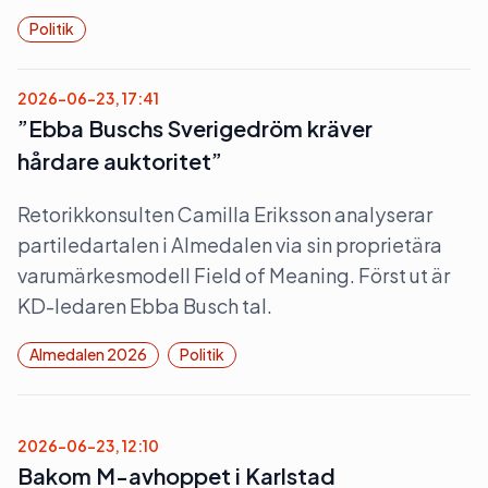
Politik
2026-06-23, 17:41
”Ebba Buschs Sverigedröm kräver
hårdare auktoritet”
Retorikkonsulten Camilla Eriksson analyserar
partiledartalen i Almedalen via sin proprietära
varumärkesmodell Field of Meaning. Först ut är
KD-ledaren Ebba Busch tal.
Almedalen 2026
Politik
2026-06-23, 12:10
Bakom M-avhoppet i Karlstad