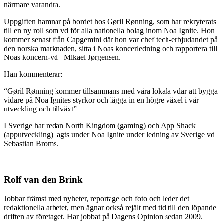
närmare varandra.
Uppgiften hamnar på bordet hos Gøril Rønning, som har rekryterats
till en ny roll som vd för alla nationella bolag inom Noa Ignite. Hon
kommer senast från Capgemini där hon var chef tech-erbjudandet på
den norska marknaden, sitta i Noas koncerledning och rapportera till
Noas koncern-vd Mikael Jørgensen.
Han kommenterar:
“Gøril Rønning kommer tillsammans med våra lokala vdar att bygga
vidare på Noa Ignites styrkor och lägga in en högre växel i vår
utveckling och tillväxt”.
I Sverige har redan North Kingdom (gaming) och App Shack
(apputveckling) lagts under Noa Ignite under ledning av Sverige vd
Sebastian Broms.
Rolf van den Brink
Jobbar främst med nyheter, reportage och foto och leder det
redaktionella arbetet, men ägnar också rejält med tid till den löpande
driften av företaget. Har jobbat på Dagens Opinion sedan 2009.