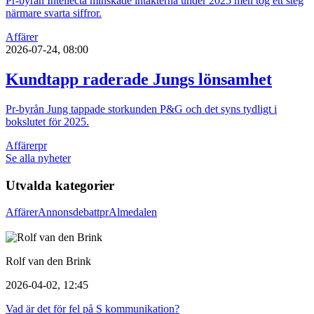
Pr-byrån Intellecta minskade intäkterna under 2025 men tog ett steg
närmare svarta siffror.
Affärer
2026-07-24, 08:00
Kundtapp raderade Jungs lönsamhet
Pr-byrån Jung tappade storkunden P&G och det syns tydligt i
bokslutet för 2025.
Affärer
pr
Se alla nyheter
Utvalda kategorier
Affärer
Annons
debatt
pr
Almedalen
Rolf van den Brink
2026-04-02, 12:45
Vad är det för fel på S kommunikation?