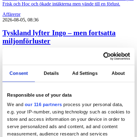
Frisk och Hoc och ökade intäkterna men vände till en förlust.
Affärer
pr
2026-08-05, 08:36
Tyskland lyfter Ingo – men fortsatta
miljonförluster
WPPs prisbelönta kommunikationsbyrå Ingo höjer omsättningen via
ett tyskt uppdrag men dras fortsatt med miljonförluster.
Affärer
Consent
Details
Ad Settings
About
2026-08-04, 07:22
Svagt upp för Åkestam Holst
Responsible use of your data
En av Sveriges största reklambyråer åstadkom en avsevärd ökning
We and
our 116 partners
process your personal data,
av omsättningen men en marginell ökning av byråintäkten under
e.g. your IP-number, using technology such as cookies to
räkenskapsåret 2025.
store and access information on your device in order to
Affärer
pr
serve personalized ads and content, ad and content
2026-08-03, 07:25
measurement, audience research and services