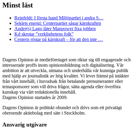
Minst läst
Reinfeldt: I första hand Miljöpartiet i andra S…
Seklets energi: Centerpartiet sågar kärnkraften
Ander(s) Lago låter Manpower fixa jobben
Kd skrotar ”verklighetens folk”
Centern röstar på kärnkraft – för att den inte …
Dagens Opinion är medieföretaget som riktar sig till engagerade och
intresserade proffs inom opinionsbildning och digitalisering. Vår
ambition är att utveckla, utmana och underhålla vår kunniga publik
med hjälp av journalistik av hög kvalitet. Vi lever främst på intäkter
från vårt innehåll, i huvudsak från betalande prenumeranter eller
temasponsorer som vill driva frågor, sätta agenda eller överföra
kunskap via vårt redaktionella innehåll.
Dagens Opinion startades år 2009.
Dagens Opinion är politiskt obundet och drivs som ett privatägt
oberoende aktiebolag med säte i Stockholm.
Ansvarig utgivare