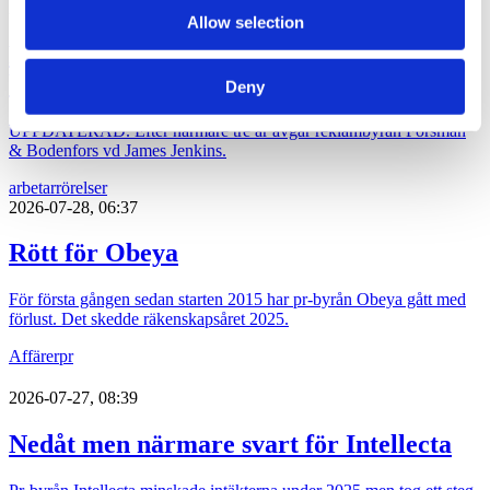
2026-07-29, 17:01
Allow selection
Forsman & Bodenfors vd har lämnat
byggnaden
Deny
UPPDATERAD. Efter närmare tre år avgår reklambyrån Forsman
& Bodenfors vd James Jenkins.
arbetarrörelser
2026-07-28, 06:37
Rött för Obeya
För första gången sedan starten 2015 har pr-byrån Obeya gått med
förlust. Det skedde räkenskapsåret 2025.
Affärer
pr
2026-07-27, 08:39
Nedåt men närmare svart för Intellecta