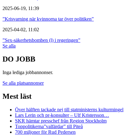
2025-06-19, 11:39
”Krisvarning när kvinnorna tar över politiken”
2025-04-02, 11:02
”Sex-säkerhetsbomben (l) i regeringen”
Se alla
DO JOBB
Inga lediga jobbannonser.
Se alla platsannonser
Mest läst
Över hälften tackade nej till statministerns kulturmingel
Lars Lerin och pr-konsulter – Ulf Kristersson…
SKR hämtar presschef från Region Stockholm
Toppolitikerna”valfärdar” till Piteå
700 miljoner för Rud Pedersen