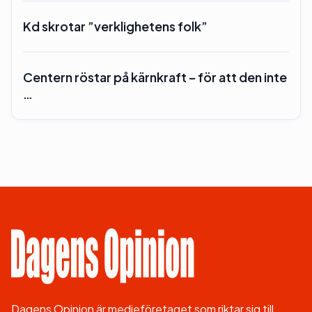
Kd skrotar ”verklighetens folk”
Centern röstar på kärnkraft – för att den inte
…
Dagens Opinion är medieföretaget som riktar sig till