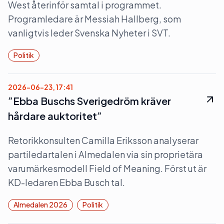
West återinför samtal i programmet.
Programledare är Messiah Hallberg, som
vanligtvis leder Svenska Nyheter i SVT.
Politik
2026-06-23, 17:41
”Ebba Buschs Sverigedröm kräver
hårdare auktoritet”
Retorikkonsulten Camilla Eriksson analyserar
partiledartalen i Almedalen via sin proprietära
varumärkesmodell Field of Meaning. Först ut är
KD-ledaren Ebba Busch tal.
Almedalen 2026
Politik