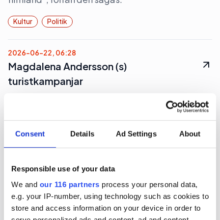
Kultur
Politik
2026-06-22, 06:28
Magdalena Andersson (s)
turistkampanjar
Nej det blir inte Botkyrka när partiledaren (s)
Magdalena Andersson ger sig ut på en två dagars
valturné i Sverige. Dock blir det flera klassiska
Consent
Details
Ad Settings
About
turistorter.
Politik
Val 2026
Responsible use of your data
We and
our 116 partners
process your personal data,
e.g. your IP-number, using technology such as cookies to
2026-06-16, 07:48
store and access information on your device in order to
Gruvbolag och branschorganisation
serve personalized ads and content, ad and content