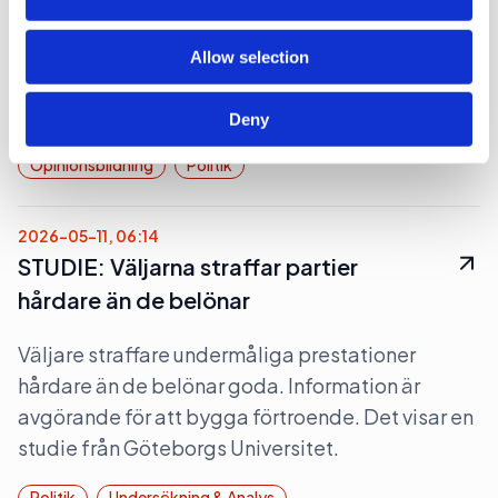
Den fackliga centralorganisationen TCO och
dess medlemsförbund ST är kritiska till att
Allow selection
riksdagen klubbade igenom propositionen Ett
utökat straffrättsligt tjänstemannaansvar.
Deny
Opinionsbildning
Politik
2026-05-11, 06:14
STUDIE: Väljarna straffar partier
hårdare än de belönar
Väljare straffare undermåliga prestationer
hårdare än de belönar goda. Information är
avgörande för att bygga förtroende. Det visar en
studie från Göteborgs Universitet.
Politik
Undersökning & Analys