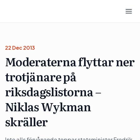
22 Dec 2013
Moderaterna flyttar ner
trotjänare på
riksdagslistorna –
Niklas Wykman
skräller
Inte alls förvånande toppar statsminister Fredrik