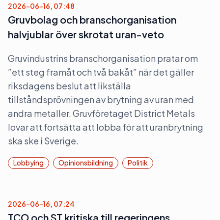
2026-06-16, 07:48
Gruvbolag och branschorganisation
halvjublar över skrotat uran-veto
Gruvindustrins branschorganisation pratar om
”ett steg framåt och två bakåt” när det gäller
riksdagens beslut att likställa
tillståndsprövningen av brytning av uran med
andra metaller. Gruvföretaget District Metals
lovar att fortsätta att lobba för att uranbrytning
ska ske i Sverige.
Lobbying
Opinionsbildning
Politik
2026-06-16, 07:24
TCO och ST kritiska till regeringens