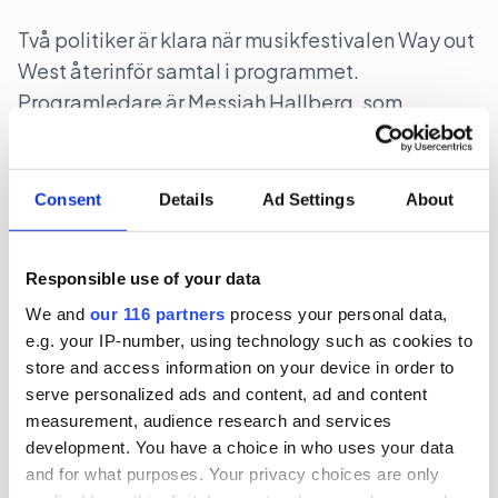
Två politiker är klara när musikfestivalen Way out
West återinför samtal i programmet.
Programledare är Messiah Hallberg, som
vanligtvis leder Svenska Nyheter i SVT.
Politik
Consent
Details
Ad Settings
About
2026-06-23, 17:41
Responsible use of your data
”Ebba Buschs Sverigedröm kräver
hårdare auktoritet”
We and
our 116 partners
process your personal data,
e.g. your IP-number, using technology such as cookies to
store and access information on your device in order to
Retorikkonsulten Camilla Eriksson analyserar
serve personalized ads and content, ad and content
partiledartalen i Almedalen via sin proprietära
measurement, audience research and services
varumärkesmodell Field of Meaning. Först ut är
development. You have a choice in who uses your data
KD-ledaren Ebba Busch tal.
and for what purposes. Your privacy choices are only