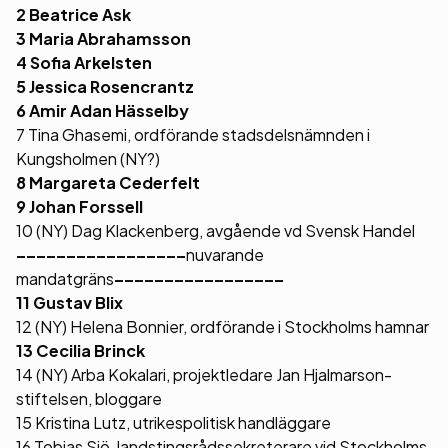
2 Beatrice Ask
3 Maria Abrahamsson
4 Sofia Arkelsten
5 Jessica Rosencrantz
6 Amir Adan Hässelby
7 Tina Ghasemi, ordförande stadsdelsnämnden i
Kungsholmen (NY?)
8 Margareta Cederfelt
9 Johan Forssell
10 (NY) Dag Klackenberg, avgående vd Svensk Handel
–––––––––––––––––
nuvarande
mandatgräns
–––––––––––––––––
11 Gustav Blix
12 (NY) Helena Bonnier, ordförande i Stockholms hamnar
13 Cecilia Brinck
14 (NY) Arba Kokalari, projektledare Jan Hjalmarson-
stiftelsen, bloggare
15 Kristina Lutz, utrikespolitisk handläggare
16 Tobias Sjö, landstingsrådssekreterare vid Stockholms