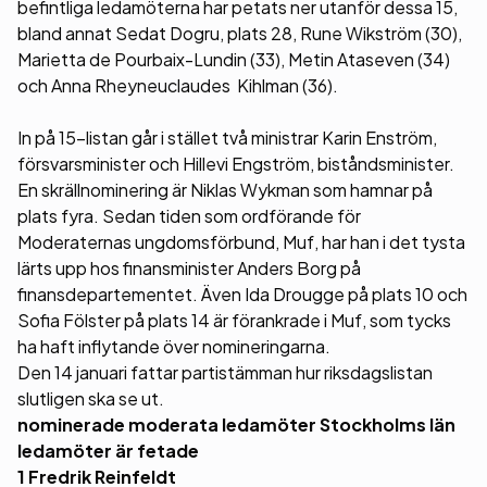
befintliga ledamöterna har petats ner utanför dessa 15,
bland annat Sedat Dogru, plats 28, Rune Wikström (30),
Marietta de Pourbaix-Lundin (33), Metin Ataseven (34)
och Anna Rheyneuclaudes Kihlman (36).
In på 15-listan går i stället två ministrar Karin Enström,
försvarsminister och Hillevi Engström, biståndsminister.
En skrällnominering är Niklas Wykman som hamnar på
plats fyra. Sedan tiden som ordförande för
Moderaternas ungdomsförbund, Muf, har han i det tysta
lärts upp hos finansminister Anders Borg på
finansdepartementet. Även Ida Drougge på plats 10 och
Sofia Fölster på plats 14 är förankrade i Muf, som tycks
ha haft inflytande över nomineringarna.
Den 14 januari fattar partistämman hur riksdagslistan
slutligen ska se ut.
nominerade moderata ledamöter Stockholms län
ledamöter är fetade
1 Fredrik Reinfeldt