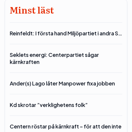
Minst läst
Reinfeldt: I första hand Miljöpartiet i andra S…
Seklets energi: Centerpartiet sågar
kärnkraften
Ander(s) Lago låter Manpower fixa jobben
Kd skrotar ”verklighetens folk”
Centern röstar på kärnkraft – för att den inte