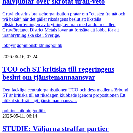
halvjublar över skrotat uran-veto
Gruvindustrins branschorganisation pratar om ”ett steg framåt och
två bakåt” när det gäller riksdagens beslut att likställa
tillståndsprövningen av brytning av uran med andra metaller.
Gruvföretaget District Metals lovar att fortsätta att lobba för att
uranbrytning ska ske i Sverige.
lobbying
opinionsbildning
politik
2026-06-16, 07:24
TCO och ST kritiska till regeringens
beslut om tjänstemannaansvar
Den fackliga centralorganisationen TCO och dess medlemsförbund
ST är kritiska till att riksdagen klubbade igenom propositionen Ett
utökat straffrättsligt tjänstemannaansvar.
opinionsbildning
politik
2026-05-11, 06:14
STUDIE: Väljarna straffar partier