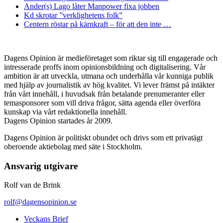
Ander(s) Lago låter Manpower fixa jobben
Kd skrotar ”verklighetens folk”
Centern röstar på kärnkraft – för att den inte …
Dagens Opinion är medieföretaget som riktar sig till engagerade och
intresserade proffs inom opinionsbildning och digitalisering. Vår
ambition är att utveckla, utmana och underhålla vår kunniga publik
med hjälp av journalistik av hög kvalitet. Vi lever främst på intäkter
från vårt innehåll, i huvudsak från betalande prenumeranter eller
temasponsorer som vill driva frågor, sätta agenda eller överföra
kunskap via vårt redaktionella innehåll.
Dagens Opinion startades år 2009.
Dagens Opinion är politiskt obundet och drivs som ett privatägt
oberoende aktiebolag med säte i Stockholm.
Ansvarig utgivare
Rolf van de Brink
rolf@dagensopinion.se
Veckans Brief