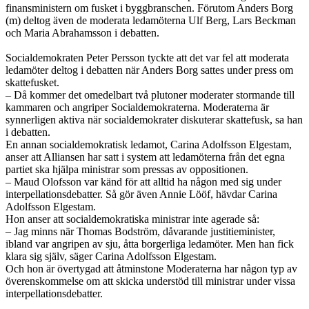
finansministern om fusket i byggbranschen. Förutom Anders Borg
(m) deltog även de moderata ledamöterna Ulf Berg, Lars Beckman
och Maria Abrahamsson i debatten.
Socialdemokraten Peter Persson tyckte att det var fel att moderata
ledamöter deltog i debatten när Anders Borg sattes under press om
skattefusket.
– Då kommer det omedelbart två plutoner moderater stormande till
kammaren och angriper Socialdemokraterna. Moderaterna är
synnerligen aktiva när socialdemokrater diskuterar skattefusk, sa han
i debatten.
En annan socialdemokratisk ledamot, Carina Adolfsson Elgestam,
anser att Alliansen har satt i system att ledamöterna från det egna
partiet ska hjälpa ministrar som pressas av oppositionen.
– Maud Olofsson var känd för att alltid ha någon med sig under
interpellationsdebatter. Så gör även Annie Lööf, hävdar Carina
Adolfsson Elgestam.
Hon anser att socialdemokratiska ministrar inte agerade så:
– Jag minns när Thomas Bodström, dåvarande justitieminister,
ibland var angripen av sju, åtta borgerliga ledamöter. Men han fick
klara sig själv, säger Carina Adolfsson Elgestam.
Och hon är övertygad att åtminstone Moderaterna har någon typ av
överenskommelse om att skicka understöd till ministrar under vissa
interpellationsdebatter.