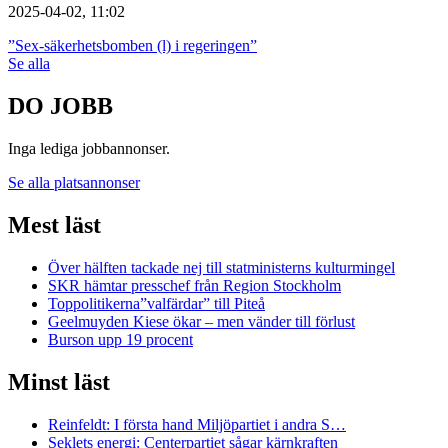
2025-04-02, 11:02
”Sex-säkerhetsbomben (l) i regeringen”
Se alla
DO JOBB
Inga lediga jobbannonser.
Se alla platsannonser
Mest läst
Över hälften tackade nej till statministerns kulturmingel
SKR hämtar presschef från Region Stockholm
Toppolitikerna”valfärdar” till Piteå
Geelmuyden Kiese ökar – men vänder till förlust
Burson upp 19 procent
Minst läst
Reinfeldt: I första hand Miljöpartiet i andra S…
Seklets energi: Centerpartiet sågar kärnkraften