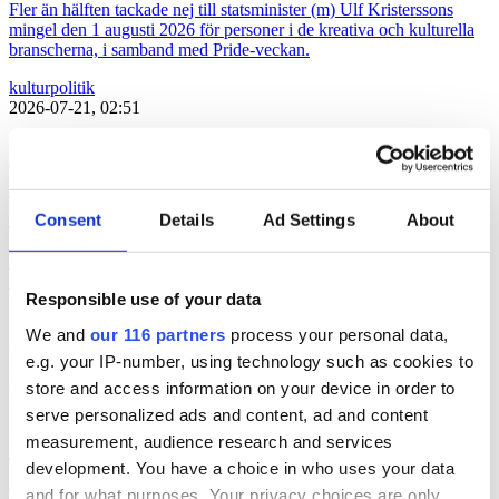
Fler än hälften tackade nej till statsminister (m) Ulf Kristerssons
mingel den 1 augusti 2026 för personer i de kreativa och kulturella
branscherna, i samband med Pride-veckan.
kultur
politik
2026-07-21, 02:51
Lars Lerin och pr-konsulter – Ulf
Kristersson bjuder 115 kreativa till
Sagerska
Consent
Details
Ad Settings
About
Den 1 augusti håller statsminister Ulf Kristersson (m) en mottagning
i Sagerska palatset för att ”uppmärksamma kulturella och kreativ
Responsible use of your data
branscher” i samband med att Prideveckan körgång. Flera pr-
konsulter, politiker och influerare, men även konstnärer och
We and
our 116 partners
process your personal data,
författare, finns med bland de 115 inbjudna. Här är hela listan.
e.g. your IP-number, using technology such as cookies to
kultur
politik
store and access information on your device in order to
2026-07-17, 06:03
serve personalized ads and content, ad and content
measurement, audience research and services
Politiker pratar på Way out West
development. You have a choice in who uses your data
and for what purposes. Your privacy choices are only
Två politiker är klara när musikfestivalen Way out West återinför