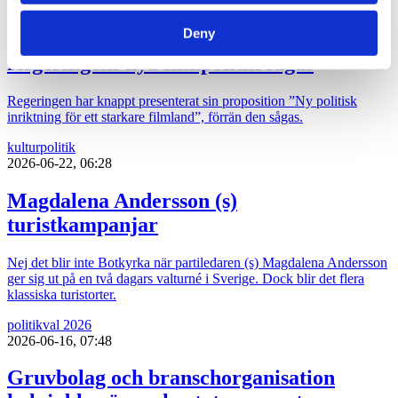
politik
2026-06-22, 12:13
Deny
Regeringens nya filmpolitik sågas
Regeringen har knappt presenterat sin proposition ”Ny politisk
inriktning för ett starkare filmland”, förrän den sågas.
kultur
politik
2026-06-22, 06:28
Magdalena Andersson (s)
turistkampanjar
Nej det blir inte Botkyrka när partiledaren (s) Magdalena Andersson
ger sig ut på en två dagars valturné i Sverige. Dock blir det flera
klassiska turistorter.
politik
val 2026
2026-06-16, 07:48
Gruvbolag och branschorganisation