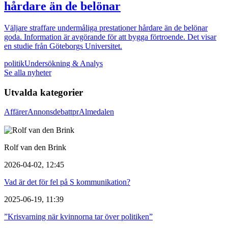
hårdare än de belönar
Väljare straffare undermåliga prestationer hårdare än de belönar
goda. Information är avgörande för att bygga förtroende. Det visar
en studie från Göteborgs Universitet.
politik
Undersökning & Analys
Se alla nyheter
Utvalda kategorier
Affärer
Annons
debatt
pr
Almedalen
Rolf van den Brink
2026-04-02, 12:45
Vad är det för fel på S kommunikation?
2025-06-19, 11:39
”Krisvarning när kvinnorna tar över politiken”