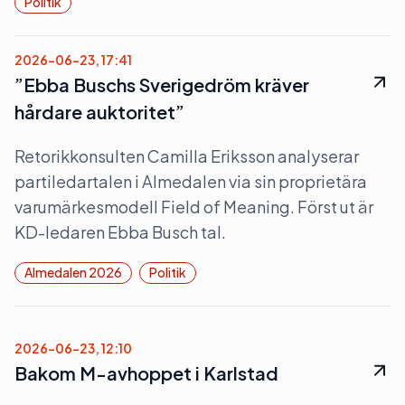
Politik
2026-06-23, 17:41
”Ebba Buschs Sverigedröm kräver
hårdare auktoritet”
Retorikkonsulten Camilla Eriksson analyserar
partiledartalen i Almedalen via sin proprietära
varumärkesmodell Field of Meaning. Först ut är
KD-ledaren Ebba Busch tal.
Almedalen 2026
Politik
2026-06-23, 12:10
Bakom M-avhoppet i Karlstad