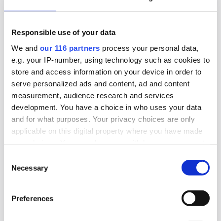
riksdagens beslut att likställa
tillståndsprövningen av brytning av uran med
Responsible use of your data
andra metaller. Gruvföretaget District Metals
lovar att fortsätta att lobba för att uranbrytning
We and
our 116 partners
process your personal data,
e.g. your IP-number, using technology such as cookies to
ska ske i Sverige.
store and access information on your device in order to
Lobbying
Opinionsbildning
Politik
serve personalized ads and content, ad and content
measurement, audience research and services
development. You have a choice in who uses your data
and for what purposes. Your privacy choices are only
2026-06-16, 07:24
applicable on this digital property where you have made
TCO och ST kritiska till regeringens
your choices. You can change or withdraw your consent
beslut om tjänstemannaansvar
any time from the Cookie Declaration or by clicking on
Consent
the Privacy trigger icon.
Necessary
Selection
Den fackliga centralorganisationen TCO och
dess medlemsförbund ST är kritiska till att
Find out more about how your personal data is processed
Preferences
and set your preferences in the
details section
.
riksdagen klubbade igenom propositionen Ett
utökat straffrättsligt tjänstemannaansvar.