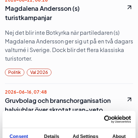
Magdalena Andersson (s)
turistkampanjar
Nej det blir inte Botkyrka när partiledaren (s)
Magdalena Andersson ger sig ut på en två dagars
valturné i Sverige. Dock blir det flera klassiska
turistorter.
Politik
Val 2026
2026-06-16, 07:48
Gruvbolag och branschorganisation
halvjublar över skrotat uran-veto
Gruvindustrins branschorganisation pratar om
”ett steg framåt och två bakåt” när det gäller
Consent
Details
Ad Settings
About