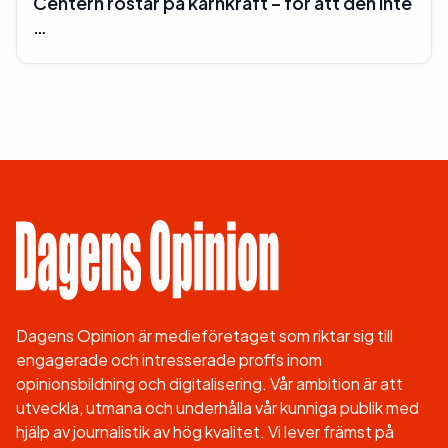
Centern röstar på kärnkraft – för att den inte
…
Dagens Opinion är medieföretaget som riktar sig till
engagerade och intresserade proffs inom
opinionsbildning och digitalisering. Vår ambition är att
utveckla, utmana och underhålla vår kunniga publik med
hjälp av journalistik av hög kvalitet. Vi lever främst på