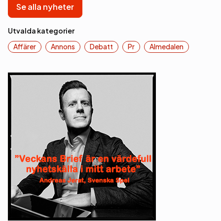
Se alla nyheter
Utvalda kategorier
Affärer
Annons
Debatt
Pr
Almedalen