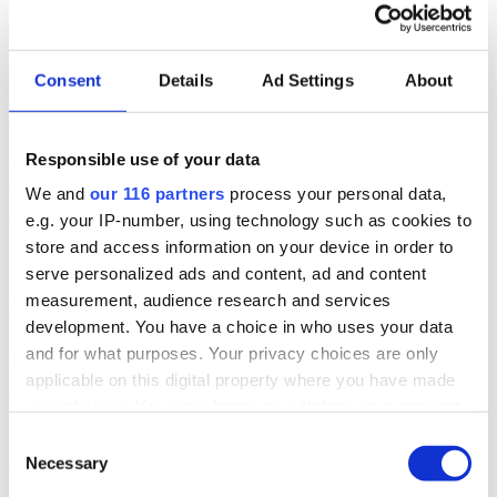
Pr-byrån Prat vinner en pitch om ett chipsvarumärke.
Kundrörelser
pr
2026-03-03, 08:13
Consent
Details
Ad Settings
About
OTW får glassigt uppdrag
UPPDRAG- Kommunikationsbyrån OTW landar ett klassiskt
Responsible use of your data
vårvarumärke.
We and
our 116 partners
process your personal data,
Kundrörelser
e.g. your IP-number, using technology such as cookies to
store and access information on your device in order to
2026-02-25, 12:10
serve personalized ads and content, ad and content
measurement, audience research and services
Pr-byrån som landar Nespresso
development. You have a choice in who uses your data
Kaffebolaget Nespresso byter pr-byrå i Sverige.
and for what purposes. Your privacy choices are only
applicable on this digital property where you have made
Kundrörelser
your choices. You can change or withdraw your consent
2026-01-28, 02:00
any time from the Cookie Declaration or by clicking on
Consent
Ahead vinner it-jätte
the Privacy trigger icon.
Necessary
Selection