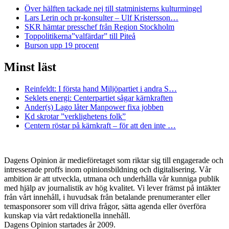
Över hälften tackade nej till statministerns kulturmingel
Lars Lerin och pr-konsulter – Ulf Kristersson…
SKR hämtar presschef från Region Stockholm
Toppolitikerna”valfärdar” till Piteå
Burson upp 19 procent
Minst läst
Reinfeldt: I första hand Miljöpartiet i andra S…
Seklets energi: Centerpartiet sågar kärnkraften
Ander(s) Lago låter Manpower fixa jobben
Kd skrotar ”verklighetens folk”
Centern röstar på kärnkraft – för att den inte …
Dagens Opinion är medieföretaget som riktar sig till engagerade och
intresserade proffs inom opinionsbildning och digitalisering. Vår
ambition är att utveckla, utmana och underhålla vår kunniga publik
med hjälp av journalistik av hög kvalitet. Vi lever främst på intäkter
från vårt innehåll, i huvudsak från betalande prenumeranter eller
temasponsorer som vill driva frågor, sätta agenda eller överföra
kunskap via vårt redaktionella innehåll.
Dagens Opinion startades år 2009.