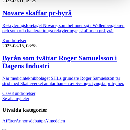
2025-09-11, 09:29
Novare skaffar pr-byrå
Rekryteringsföretaget Novare, som befinner sig i Wallenbergsfären
och som ofta hanterar tunga rekryteringar, skaffar en pr-byrå.
Kundrörelser
2025-08-15, 08:58
Byrån som tvättar Roger Samuelsson i
Dagens Industri
När medicinteknikbolaget SHLs grundare Roger Samuelsson tar
strid med Skatteverket anlitar han en av Sveriges tyngsta pr-byråer.
Case
Kundrörelser
Se alla nyheter
Utvalda kategorier
Affärer
Annons
debatt
pr
Almedalen