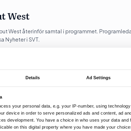
ut West
y out West återinför samtal i programmet. Programleda
a Nyheter i SVT.
Details
Ad Settings
 kräver hårdare auktoritet”
a
partiledartalen i Almedalen via sin proprietära
cess your personal data, e.g. your IP-number, using technology
är KD-ledaren Ebba Busch tal.
ur device in order to serve personalized ads and content, ad a
ces development. You have a choice in who uses your data and 
licable on this digital property where you have made your choic