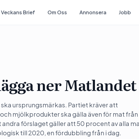
Veckans Brief
Om Oss
Annonsera
Jobb
 lägga ner Matlandet
at ska ursprungsmärkas. Partiet kräver att
 och mjölkprodukter ska gälla även för mat från
andra förslaget gäller att 50 procent av alla m
ogisk till 2020, en fördubbling från i dag.