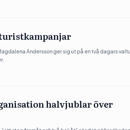
 turistkampanjar
) Magdalena Andersson ger sig ut på en två dagars valtu
r.
anisation halvjublar över