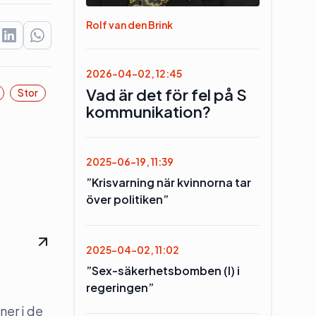
Rolf van den Brink
2026-04-02, 12:45
Vad är det för fel på S
Stor
kommunikation?
2025-06-19, 11:39
”Krisvarning när kvinnorna tar
över politiken”
2025-04-02, 11:02
”Sex-säkerhetsbomben (l) i
regeringen”
ner i de