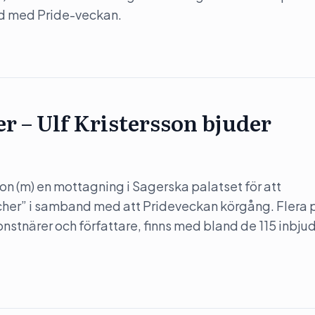
nd med Pride-veckan.
er – Ulf Kristersson bjuder
son (m) en mottagning i Sagerska palatset för att
her” i samband med att Prideveckan körgång. Flera 
konstnärer och författare, finns med bland de 115 inbju