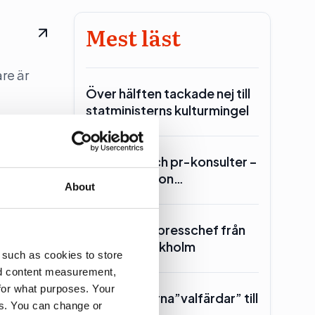
Mest läst
re är
Över hälften tackade nej till
statministerns kulturmingel
Lars Lerin och pr-konsulter –
Ulf Kristersson…
About
SKR hämtar presschef från
Region Stockholm
 such as cookies to store
nd content measurement,
for what purposes. Your
Toppolitikerna”valfärdar” till
es. You can change or
Piteå