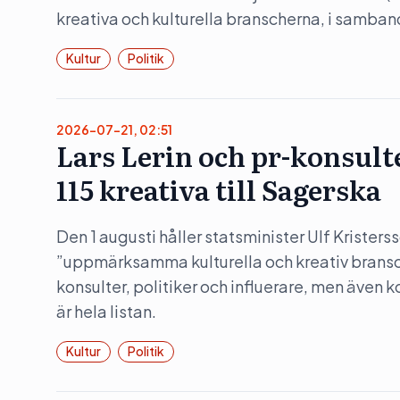
kreativa och kulturella branscherna, i samba
Kultur
Politik
2026-07-21, 02:51
Lars Lerin och pr-konsult
115 kreativa till Sagerska
Den 1 augusti håller statsminister Ulf Kristers
”uppmärksamma kulturella och kreativ bransc
konsulter, politiker och influerare, men även 
är hela listan.
Kultur
Politik