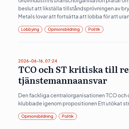
Gruvindustrins branschorganisation pratar om 
beslut att likställa tillståndsprövningen av b
Metals lovar att fortsätta att lobba för att ura
Lobbying
Opinionsbildning
Politik
2026-06-16, 07:24
TCO och ST kritiska till 
tjänstemannaansvar
Den fackliga centralorganisationen TCO och d
klubbade igenom propositionen Ett utökat str
Opinionsbildning
Politik