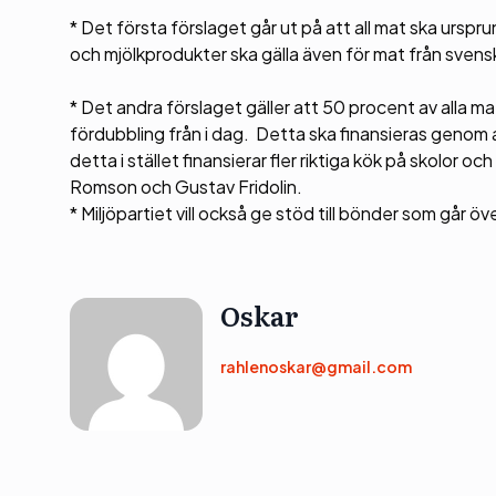
* Det första förslaget går ut på att all mat ska urspr
och mjölkprodukter ska gälla även för mat från sven
* Det andra förslaget gäller att 50 procent av alla ma
fördubbling från i dag. Detta ska finansieras genom a
detta i stället finansierar fler riktiga kök på skolor
Romson och Gustav Fridolin.
* Miljöpartiet vill också ge stöd till bönder som går öv
Oskar
rahlenoskar@gmail.com