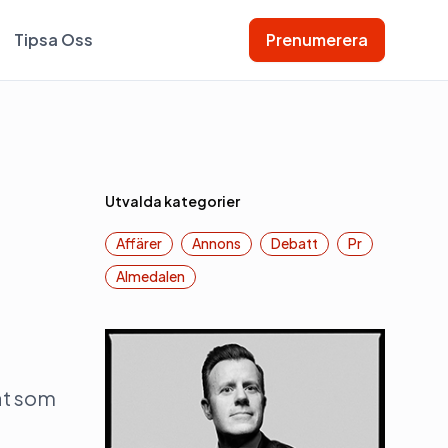
Tipsa Oss
Prenumerera
Utvalda kategorier
Affärer
Annons
Debatt
Pr
Almedalen
at som