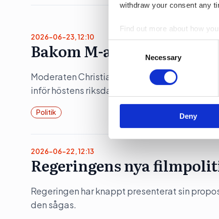
withdraw your consent any tim
Find out more about how your
2026-06-23, 12:10
Bakom M-avhoppet i Karl
Consent
We use cookies to personalis
Selection
Necessary
information about your use of
Moderaten Christian Holm lämnar sina politis
other information that you’ve
inför höstens riksdagsval. Flera källor pekar 
Politik
Deny
2026-06-22, 12:13
Regeringens nya filmpolit
Regeringen har knappt presenterat sin propositi
den sågas.