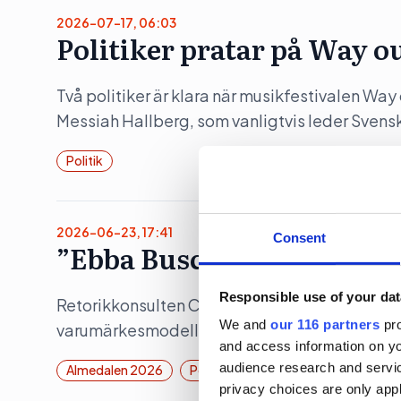
2026-07-17, 06:03
Politiker pratar på Way o
Två politiker är klara när musikfestivalen Wa
Messiah Hallberg, som vanligtvis leder Svensk
Politik
2026-06-23, 17:41
Consent
”Ebba Buschs Sverigedröm
Responsible use of your dat
Retorikkonsulten Camilla Eriksson analyserar 
We and
our 116 partners
pro
varumärkesmodell Field of Meaning. Först ut 
and access information on yo
audience research and servi
Almedalen 2026
Politik
privacy choices are only app