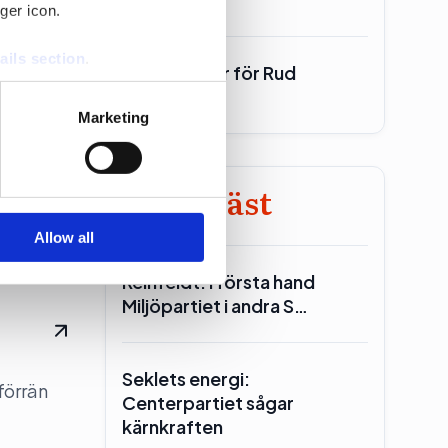
ger icon.
ails section
.
700 miljoner för Rud
Pedersen
se our traffic. We also share
Marketing
ers who may combine it with
andidatur
 services.
Minst läst
Allow all
Reinfeldt: I första hand
Miljöpartiet i andra S…
Seklets energi:
förrän
Centerpartiet sågar
kärnkraften