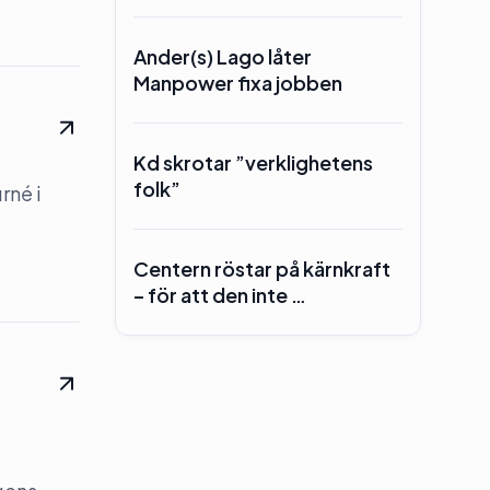
Ander(s) Lago låter
Manpower fixa jobben
Kd skrotar ”verklighetens
folk”
rné i
Centern röstar på kärnkraft
– för att den inte …