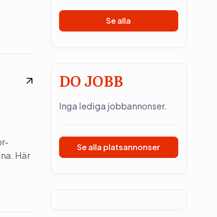
Se alla
DO JOBB
Inga lediga jobbannonser.
pr-
Se alla platsannonser
dna. Här