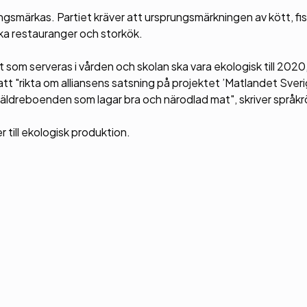
ungsmärkas. Partiet kräver att ursprungsmärkningen av kött, fis
ska restauranger och storkök.
t som serveras i vården och skolan ska vara ekologisk till 2020
tt "rikta om alliansens satsning på projektet ’Matlandet Sveri
 och äldreboenden som lagar bra och närodlad mat", skriver språk
er till ekologisk produktion.