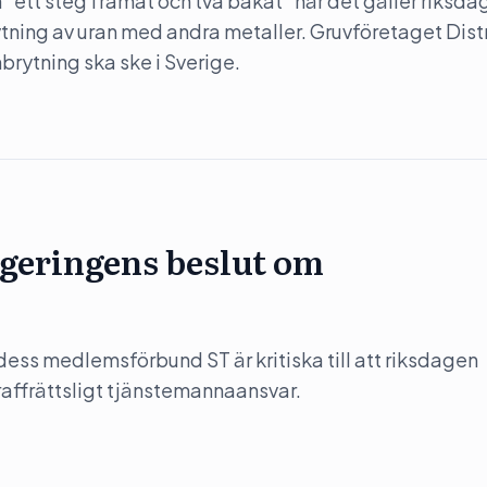
”ett steg framåt och två bakåt” när det gäller riksda
rytning av uran med andra metaller. Gruvföretaget Dist
nbrytning ska ske i Sverige.
regeringens beslut om
ess medlemsförbund ST är kritiska till att riksdagen
affrättsligt tjänstemannaansvar.