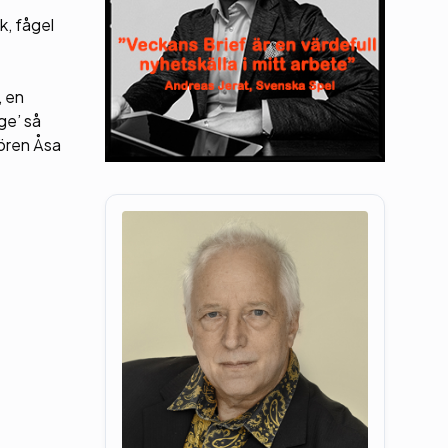
k, fågel
, en
ge’ så
rören Åsa