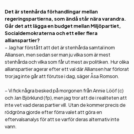
Det är stenhårda förhandlingar mellan
regeringspartierna, som ändå står nära varandra.
Går det att lägga en budget mellan Miljöpartiet,
Socialdemokraterna och ett eller flera
allianspartier?
– Jag har förstått att det är stenhårda samtal inom
Alliansen, men sedan ser man ju vilka som är mest
stenhårda och vilka som får ut mest av politiken. Hur olika
allianspartier agerar efter ett val där Alliansen har förlorat
tror jag inte går att förutse i dag, säger Åsa Romson.
– Vi fick några besked på morgonen från Annie Lööf (c)
och Jan Björklund (fp), men jag tror att de i realiteten att
inte vet vad deras partier vill. Utan de kommer precis de
rödgröna gjorde efter förra valet att göra en
eftervalsanalys för att se varför deras alternativ inte
vann.