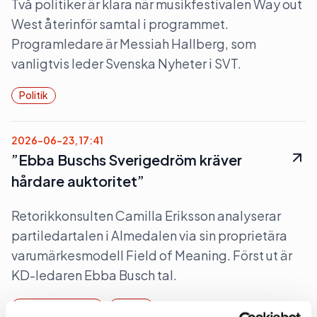
Två politiker är klara när musikfestivalen Way out
West återinför samtal i programmet.
Programledare är Messiah Hallberg, som
vanligtvis leder Svenska Nyheter i SVT.
Politik
2026-06-23, 17:41
”Ebba Buschs Sverigedröm kräver
hårdare auktoritet”
Retorikkonsulten Camilla Eriksson analyserar
partiledartalen i Almedalen via sin proprietära
varumärkesmodell Field of Meaning. Först ut är
KD-ledaren Ebba Busch tal.
Almedalen 2026
Politik