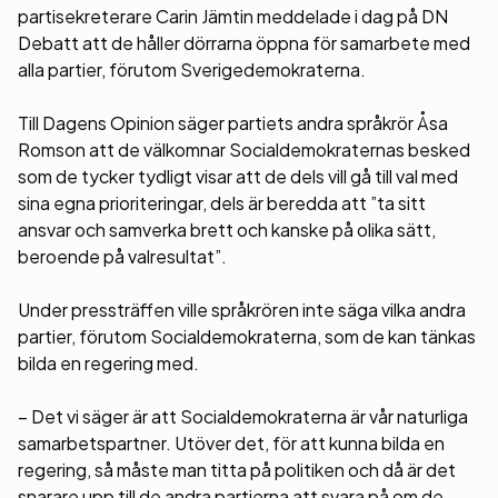
partisekreterare Carin Jämtin meddelade i dag på DN
Debatt att de håller dörrarna öppna för samarbete med
alla partier, förutom Sverigedemokraterna.
Till Dagens Opinion säger partiets andra språkrör Åsa
Romson att de välkomnar Socialdemokraternas besked
som de tycker tydligt visar att de dels vill gå till val med
sina egna prioriteringar, dels är beredda att ”ta sitt
ansvar och samverka brett och kanske på olika sätt,
beroende på valresultat”.
Under pressträffen ville språkrören inte säga vilka andra
partier, förutom Socialdemokraterna, som de kan tänkas
bilda en regering med.
– Det vi säger är att Socialdemokraterna är vår naturliga
samarbetspartner. Utöver det, för att kunna bilda en
regering, så måste man titta på politiken och då är det
snarare upp till de andra partierna att svara på om de