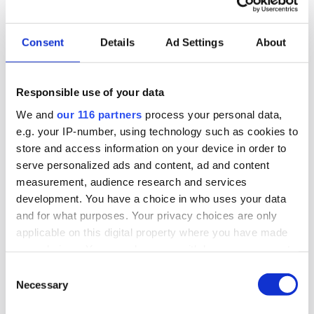
Consent
Details
Ad Settings
About
2026-06-23, 12:10
Bakom M-avhoppet i Karlstad
Responsible use of your data
Moderaten Christian Holm lämnar sina politiska
We and
our 116 partners
process your personal data,
uppdrag i Karlstad kommun och drar tillbaka sin
e.g. your IP-number, using technology such as cookies to
kandidatur inför höstens riksdagsval. Flera källor
store and access information on your device in order to
pekar ut anledningen.
serve personalized ads and content, ad and content
measurement, audience research and services
Politik
development. You have a choice in who uses your data
and for what purposes. Your privacy choices are only
applicable on this digital property where you have made
2026-06-22, 12:13
your choices. You can change or withdraw your consent
Regeringens nya filmpolitik sågas
any time from the Cookie Declaration or by clicking on
Consent
the Privacy trigger icon.
Necessary
Selection
Regeringen har knappt presenterat sin
proposition ”Ny politisk inriktning för ett starkare