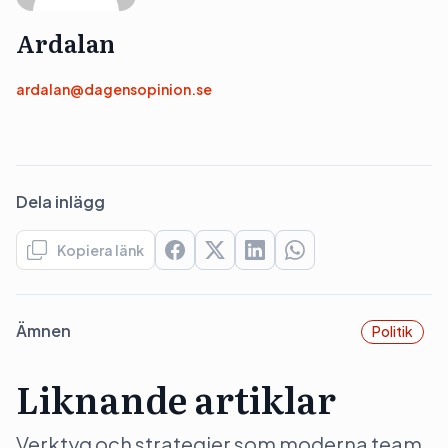
Ardalan
ardalan@dagensopinion.se
Dela inlägg
Kopiera länk
Ämnen
Politik
Liknande artiklar
Verktyg och strategier som moderna team