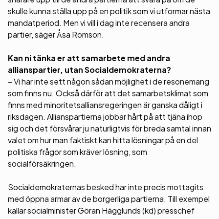
skulle kunna ställa upp på en politik som vi utformar nästa
mandatperiod. Men vi vill i dag inte recensera andra
partier, säger Åsa Romson.
Kan ni tänka er att samarbete med andra
allianspartier, utan Socialdemokraterna?
– Vi har inte sett någon sådan möjlighet i de resonemang
som finns nu. Också därför att det samarbetsklimat som
finns med minoritetsalliansregeringen är ganska dåligt i
riksdagen. Allianspartierna jobbar hårt på att tjäna ihop
sig och det försvårar ju naturligtvis för breda samtal innan
valet om hur man faktiskt kan hitta lösningar på en del
politiska frågor som kräver lösning, som
socialförsäkringen.
Socialdemokraternas besked har inte precis mottagits
med öppna armar av de borgerliga partierna. Till exempel
kallar socialminister Göran Hägglunds (kd) presschef