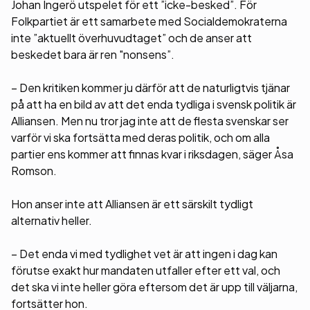
Johan Ingerö utspelet för ett ”icke-besked”. För
Folkpartiet är ett samarbete med Socialdemokraterna
inte ”aktuellt överhuvudtaget” och de anser att
beskedet bara är ren "nonsens”.
– Den kritiken kommer ju därför att de naturligtvis tjänar
på att ha en bild av att det enda tydliga i svensk politik är
Alliansen. Men nu tror jag inte att de flesta svenskar ser
varför vi ska fortsätta med deras politik, och om alla
partier ens kommer att finnas kvar i riksdagen, säger Åsa
Romson.
Hon anser inte att Alliansen är ett särskilt tydligt
alternativ heller.
– Det enda vi med tydlighet vet är att ingen i dag kan
förutse exakt hur mandaten utfaller efter ett val, och
det ska vi inte heller göra eftersom det är upp till väljarna,
fortsätter hon.