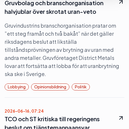
Gruvbolag och branschorganisation
halvjublar över skrotat uran-veto
Gruvindustrins branschorganisation pratar om
”ett steg framåt och två bakåt” när det gäller
riksdagens beslut att likställa
tillståndsprövningen av brytning av uran med
andra metaller. Gruvföretaget District Metals
lovar att fortsätta att lobba för att uranbrytning
ska ske i Sverige.
Lobbying
Opinionsbildning
Politik
2026-06-16, 07:24
TCO och ST kritiska till regeringens
beslut om tjänstemannaansvar