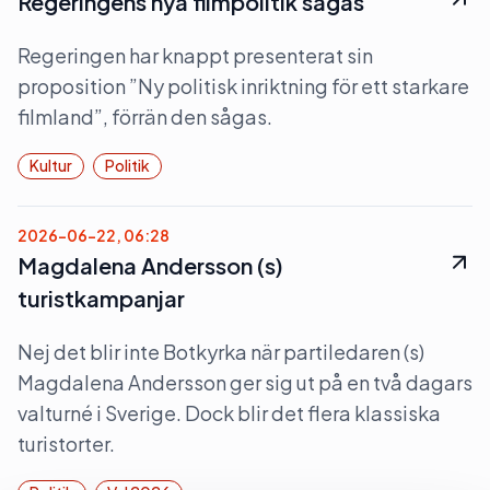
Regeringens nya filmpolitik sågas
Regeringen har knappt presenterat sin
proposition ”Ny politisk inriktning för ett starkare
filmland”, förrän den sågas.
Kultur
Politik
2026-06-22, 06:28
Magdalena Andersson (s)
turistkampanjar
Nej det blir inte Botkyrka när partiledaren (s)
Magdalena Andersson ger sig ut på en två dagars
valturné i Sverige. Dock blir det flera klassiska
turistorter.