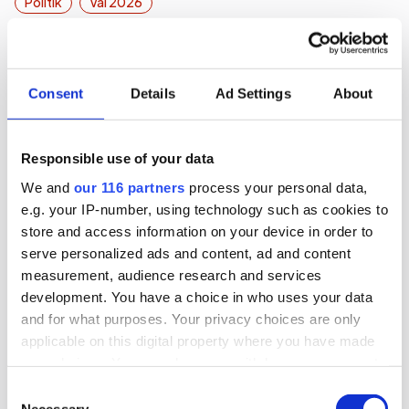
Politik
Val 2026
2026-06-16, 07:48
Gruvbolag och branschorganisation
Consent
Details
Ad Settings
About
halvjublar över skrotat uran-veto
Gruvindustrins branschorganisation pratar om
Responsible use of your data
”ett steg framåt och två bakåt” när det gäller
We and
our 116 partners
process your personal data,
riksdagens beslut att likställa
e.g. your IP-number, using technology such as cookies to
store and access information on your device in order to
tillståndsprövningen av brytning av uran med
serve personalized ads and content, ad and content
andra metaller. Gruvföretaget District Metals
measurement, audience research and services
lovar att fortsätta att lobba för att uranbrytning
development. You have a choice in who uses your data
ska ske i Sverige.
and for what purposes. Your privacy choices are only
applicable on this digital property where you have made
Lobbying
Opinionsbildning
Politik
your choices. You can change or withdraw your consent
any time from the Cookie Declaration or by clicking on
Consent
the Privacy trigger icon.
Necessary