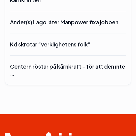
Ander(s) Lago låter Manpower fixa jobben
Kd skrotar ”verklighetens folk”
Centern röstar på kärnkraft – för att den inte
…