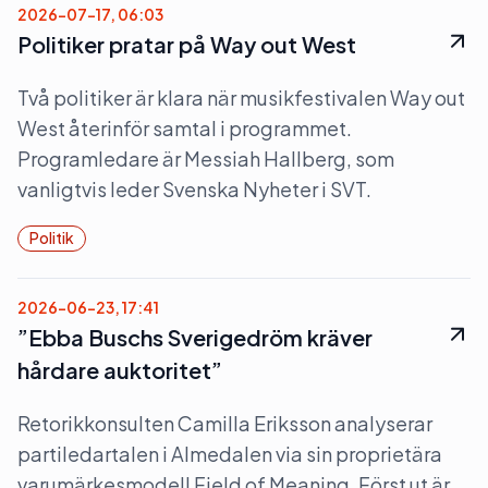
2026-07-17, 06:03
Politiker pratar på Way out West
Två politiker är klara när musikfestivalen Way out
West återinför samtal i programmet.
Programledare är Messiah Hallberg, som
vanligtvis leder Svenska Nyheter i SVT.
Politik
2026-06-23, 17:41
”Ebba Buschs Sverigedröm kräver
hårdare auktoritet”
Retorikkonsulten Camilla Eriksson analyserar
partiledartalen i Almedalen via sin proprietära
varumärkesmodell Field of Meaning. Först ut är