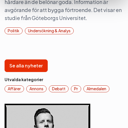
hårdare än de belönar goda. Information är
avgörande för att bygga förtroende. Det visar en
studie från Göteborgs Universitet.
Politik
Undersökning & Analys
Se alla nyheter
Utvalda kategorier
Affärer
Annons
Debatt
Pr
Almedalen