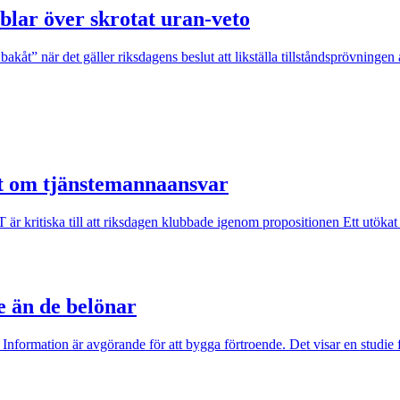
blar över skrotat uran-veto
akåt” när det gäller riksdagens beslut att likställa tillståndsprövninge
ut om tjänstemannaansvar
kritiska till att riksdagen klubbade igenom propositionen Ett utökat st
e än de belönar
 Information är avgörande för att bygga förtroende. Det visar en studie