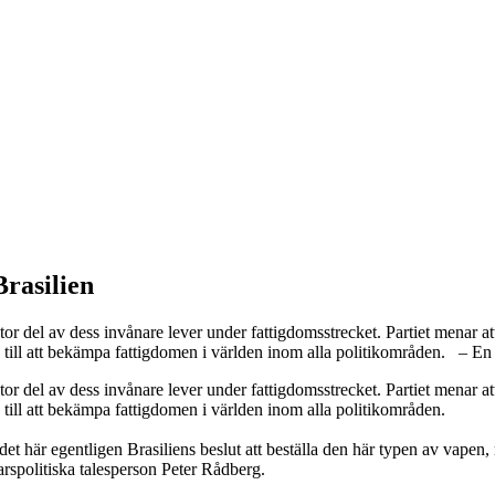
Brasilien
 stor del av dess invånare lever under fattigdomsstrecket. Partiet menar
ra till att bekämpa fattigdomen i världen inom alla politikområden. – En
 stor del av dess invånare lever under fattigdomsstrecket. Partiet menar
a till att bekämpa fattigdomen i världen inom alla politikområden.
t här egentligen Brasiliens beslut att beställa den här typen av vapen, 
varspolitiska talesperson Peter Rådberg.