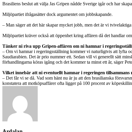
Brasiliens beslut att välja Jas Gripen nådde Sverige igår och har skap
Miljöpartiet ifrågasätter dock argumentet om jobbskapande.
– Man säger att det här skapar mycket jobb, men det är vi tvivelaktiga 
Miljöpartiet kräver också att öppenhet kring affären då det handlar o
Tänker ni riva upp Gripen-affären om ni hamnar i regeringsstäl
– Om vi hamnar i regeringsställning kommer vi naturligtvis att lyfta och 
Saudiarabien. Det är prio nummer ett. Sedan vill vi generellt sätt min
förhandlingarna köras igång och det kommer ta minst ett år, säger Pet
Vilket innebär att ni eventuellt hamnar i regeringen tillsammans
– Det får vi se då. Vad som hänt nu är ju att den brasilianska försvarsm
konstatera att motköpsaffärer ofta ligger på 100 procent av köpeskillin
Ardalan