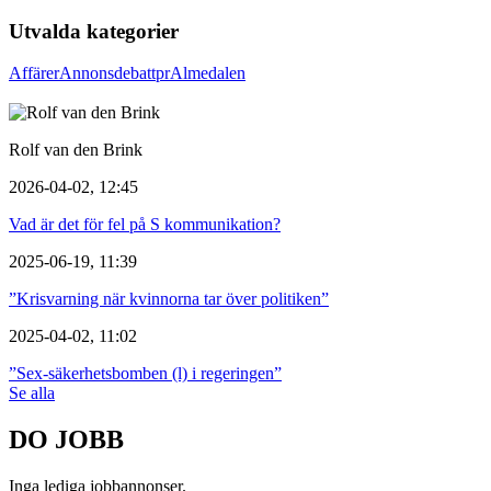
Utvalda kategorier
Affärer
Annons
debatt
pr
Almedalen
Rolf van den Brink
2026-04-02, 12:45
Vad är det för fel på S kommunikation?
2025-06-19, 11:39
”Krisvarning när kvinnorna tar över politiken”
2025-04-02, 11:02
”Sex-säkerhetsbomben (l) i regeringen”
Se alla
DO JOBB
Inga lediga jobbannonser.