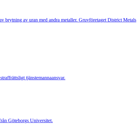
n av brytning av uran med andra metaller. Gruvföretaget District Metals
raffrättsligt tjänstemannaansvar.
 från Göteborgs Universitet.