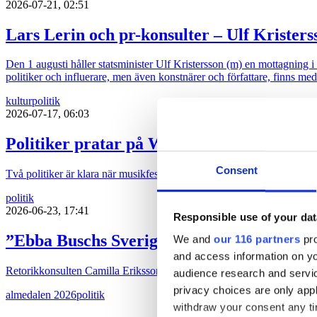
2026-07-21, 02:51
Lars Lerin och pr-konsulter – Ulf Kristers
Den 1 augusti håller statsminister Ulf Kristersson (m) en mottagning 
politiker och influerare, men även konstnärer och författare, finns med
kultur
politik
2026-07-17, 06:03
Politiker pratar på Way out West
Consent
Två politiker är klara när musikfestivalen Way out West återinför sa
politik
2026-06-23, 17:41
Responsible use of your dat
”Ebba Buschs Sverigedröm kräver hårdare
We and
our 116 partners
pro
and access information on yo
Retorikkonsulten Camilla Eriksson analyserar partiledartalen i Almed
audience research and servi
privacy choices are only app
almedalen 2026
politik
withdraw your consent any tim