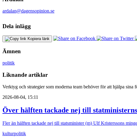
ardalan@dagensopinion.se
Dela inlägg
Kopiera länk
Ämnen
politik
Liknande artiklar
Verktyg och strategier som moderna team behöver för att hjälpa sina fö
2026-08-04, 15:11
Över hälften tackade nej till statministern
Fler än hälften tackade nej till statsminister (m) Ulf Kristerssons mi
kultur
politik