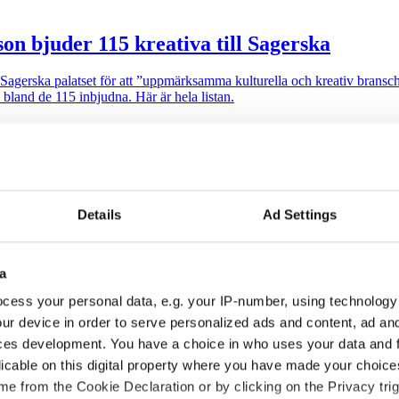
son bjuder 115 kreativa till Sagerska
i Sagerska palatset för att ”uppmärksamma kulturella och kreativ brans
 bland de 115 inbjudna. Här är hela listan.
Details
Ad Settings
mtal i programmet. Programledare är Messiah Hallberg, som vanligtvis 
a
 auktoritet”
cess your personal data, e.g. your IP-number, using technology
ur device in order to serve personalized ads and content, ad a
alen via sin proprietära varumärkesmodell Field of Meaning. Först ut ä
ces development. You have a choice in who uses your data and 
licable on this digital property where you have made your choic
e from the Cookie Declaration or by clicking on the Privacy trig