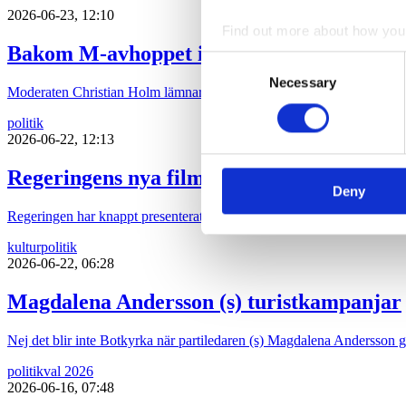
2026-06-23, 12:10
Find out more about how your
Bakom M-avhoppet i Karlstad
Consent
We use cookies to personalis
Necessary
Selection
Moderaten Christian Holm lämnar sina politiska uppdrag i Karlstad kom
information about your use of
other information that you’ve
politik
2026-06-22, 12:13
Regeringens nya filmpolitik sågas
Deny
Regeringen har knappt presenterat sin proposition ”Ny politisk inriktni
kultur
politik
2026-06-22, 06:28
Magdalena Andersson (s) turistkampanjar
Nej det blir inte Botkyrka när partiledaren (s) Magdalena Andersson ger 
politik
val 2026
2026-06-16, 07:48