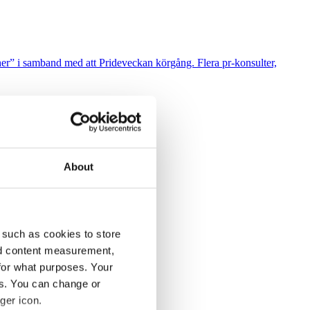
cher” i samband med att Prideveckan körgång. Flera pr-konsulter,
About
leder Svenska Nyheter i SVT.
 such as cookies to store
nd content measurement,
r KD-ledaren Ebba Busch tal.
for what purposes. Your
es. You can change or
ger icon.