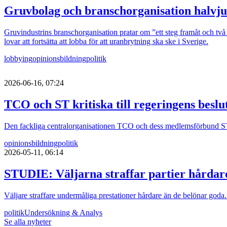
Gruvbolag och branschorganisation halvju
Gruvindustrins branschorganisation pratar om ”ett steg framåt och två b
lovar att fortsätta att lobba för att uranbrytning ska ske i Sverige.
lobbying
opinionsbildning
politik
2026-06-16, 07:24
TCO och ST kritiska till regeringens besl
Den fackliga centralorganisationen TCO och dess medlemsförbund ST är 
opinionsbildning
politik
2026-05-11, 06:14
STUDIE: Väljarna straffar partier hårdar
Väljare straffare undermåliga prestationer hårdare än de belönar goda.
politik
Undersökning & Analys
Se alla nyheter