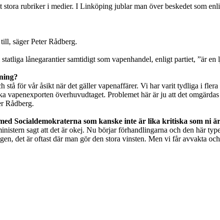
at stora rubriker i medier. I Linköping jublar man över beskedet som en
till, säger Peter Rådberg.
m statliga lånegarantier samtidigt som vapenhandel, enligt partiet, ”är
lning?
stå för vår åsikt när det gäller vapenaffärer. Vi har varit tydliga i flera
ska vapenexporten överhuvudtaget. Problemet här är ju att det omgärdas 
er Rådberg.
 med Socialdemokraterna som kanske inte är lika kritiska som ni ä
inistern sagt att det är okej. Nu börjar förhandlingarna och den här typen
gen, det är oftast där man gör den stora vinsten. Men vi får avvakta och 