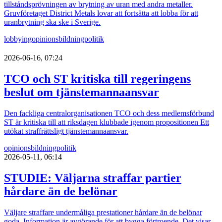
tillståndsprövningen av brytning av uran med andra metaller.
Gruvföretaget District Metals lovar att fortsätta att lobba för att
uranbrytning ska ske i Sverige.
lobbying
opinionsbildning
politik
2026-06-16, 07:24
TCO och ST kritiska till regeringens
beslut om tjänstemannaansvar
Den fackliga centralorganisationen TCO och dess medlemsförbund
ST är kritiska till att riksdagen klubbade igenom propositionen Ett
utökat straffrättsligt tjänstemannaansvar.
opinionsbildning
politik
2026-05-11, 06:14
STUDIE: Väljarna straffar partier
hårdare än de belönar
Väljare straffare undermåliga prestationer hårdare än de belönar
goda. Information är avgörande för att bygga förtroende. Det visar