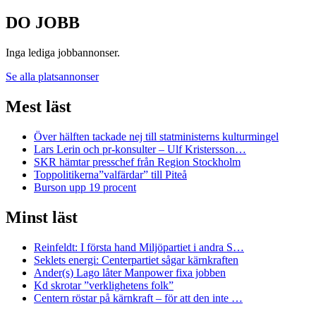
DO JOBB
Inga lediga jobbannonser.
Se alla platsannonser
Mest läst
Över hälften tackade nej till statministerns kulturmingel
Lars Lerin och pr-konsulter – Ulf Kristersson…
SKR hämtar presschef från Region Stockholm
Toppolitikerna”valfärdar” till Piteå
Burson upp 19 procent
Minst läst
Reinfeldt: I första hand Miljöpartiet i andra S…
Seklets energi: Centerpartiet sågar kärnkraften
Ander(s) Lago låter Manpower fixa jobben
Kd skrotar ”verklighetens folk”
Centern röstar på kärnkraft – för att den inte …