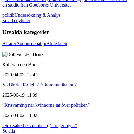
en studie från Göteborgs Universitet.
politik
Undersökning & Analys
Se alla nyheter
Utvalda kategorier
Affärer
Annons
debatt
pr
Almedalen
Rolf van den Brink
2026-04-02, 12:45
Vad är det för fel på S kommunikation?
2025-06-19, 11:39
”Krisvarning när kvinnorna tar över politiken”
2025-04-02, 11:02
”Sex-säkerhetsbomben (l) i regeringen”
Se alla