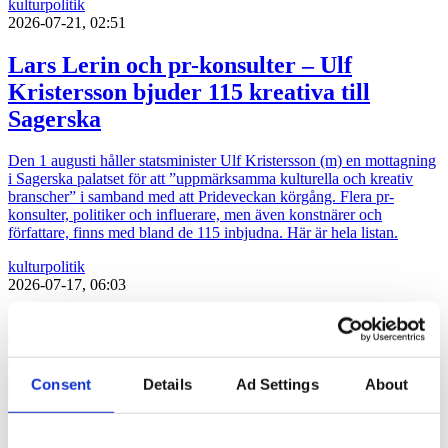
kultur
politik
2026-07-21, 02:51
Lars Lerin och pr-konsulter – Ulf
Kristersson bjuder 115 kreativa till
Sagerska
Den 1 augusti håller statsminister Ulf Kristersson (m) en mottagning
i Sagerska palatset för att ”uppmärksamma kulturella och kreativ
branscher” i samband med att Prideveckan körgång. Flera pr-
konsulter, politiker och influerare, men även konstnärer och
författare, finns med bland de 115 inbjudna. Här är hela listan.
kultur
politik
2026-07-17, 06:03
Politiker pratar på Way out West
Två politiker är klara när musikfestivalen Way out West återinför
Consent
Details
Ad Settings
About
samtal i programmet. Programledare är Messiah Hallberg, som
vanligtvis leder Svenska Nyheter i SVT.
politik