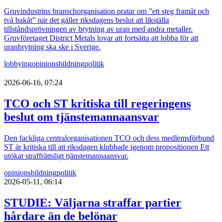
Gruvindustrins branschorganisation pratar om ”ett steg framåt och
två bakåt” när det gäller riksdagens beslut att likställa
tillståndsprövningen av brytning av uran med andra metaller.
Gruvföretaget District Metals lovar att fortsätta att lobba för att
uranbrytning ska ske i Sverige.
lobbying
opinionsbildning
politik
2026-06-16, 07:24
TCO och ST kritiska till regeringens
beslut om tjänstemannaansvar
Den fackliga centralorganisationen TCO och dess medlemsförbund
ST är kritiska till att riksdagen klubbade igenom propositionen Ett
utökat straffrättsligt tjänstemannaansvar.
opinionsbildning
politik
2026-05-11, 06:14
STUDIE: Väljarna straffar partier
hårdare än de belönar