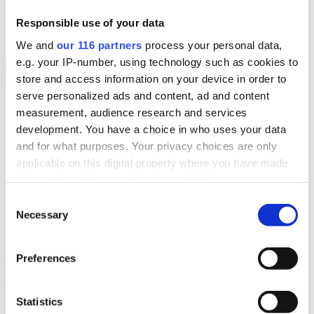
rahlenoskar@gmail.com
Responsible use of your data
Dela inlägg
We and
our 116 partners
process your personal data,
e.g. your IP-number, using technology such as cookies to
Kopiera länk
store and access information on your device in order to
serve personalized ads and content, ad and content
Ämnen
measurement, audience research and services
development. You have a choice in who uses your data
politik
Stor
and for what purposes. Your privacy choices are only
Liknande artiklar
applicable on this digital property where you have made
your choices. You can change or withdraw your consent
Verktyg och strategier som moderna team behöver för att hjälpa sina
any time from the Cookie Declaration or by clicking on
Consent
företag att växa.
the Privacy trigger icon.
Necessary
Selection
2026-08-04, 15:11
Find out more about how your personal data is processed
Över hälften tackade nej till
Preferences
and set your preferences in the
details section
.
statministerns kulturmingel
We use cookies to personalise content and ads, to
Statistics
Fler än hälften tackade nej till statsminister (m) Ulf Kristerssons
provide social media features and to analyse our traffic.