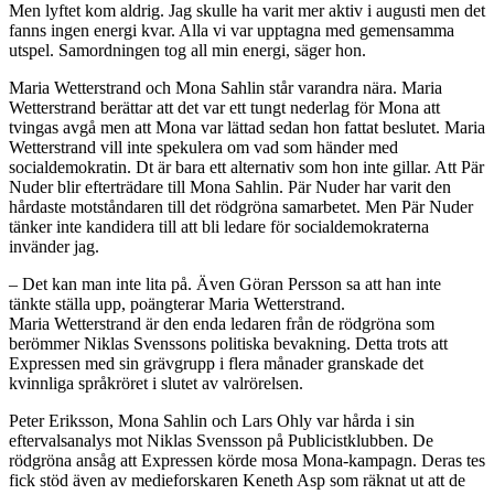
Men lyftet kom aldrig. Jag skulle ha varit mer aktiv i augusti men det
fanns ingen energi kvar. Alla vi var upptagna med gemensamma
utspel. Samordningen tog all min energi, säger hon.
Maria Wetterstrand och Mona Sahlin står varandra nära. Maria
Wetterstrand berättar att det var ett tungt nederlag för Mona att
tvingas avgå men att Mona var lättad sedan hon fattat beslutet. Maria
Wetterstrand vill inte spekulera om vad som händer med
socialdemokratin. Dt är bara ett alternativ som hon inte gillar. Att Pär
Nuder blir efterträdare till Mona Sahlin. Pär Nuder har varit den
hårdaste motståndaren till det rödgröna samarbetet. Men Pär Nuder
tänker inte kandidera till att bli ledare för socialdemokraterna
invänder jag.
– Det kan man inte lita på. Även Göran Persson sa att han inte
tänkte ställa upp, poängterar Maria Wetterstrand.
Maria Wetterstrand är den enda ledaren från de rödgröna som
berömmer Niklas Svenssons politiska bevakning. Detta trots att
Expressen med sin grävgrupp i flera månader granskade det
kvinnliga språkröret i slutet av valrörelsen.
Peter Eriksson, Mona Sahlin och Lars Ohly var hårda i sin
eftervalsanalys mot Niklas Svensson på Publicistklubben. De
rödgröna ansåg att Expressen körde mosa Mona-kampagn. Deras tes
fick stöd även av medieforskaren Keneth Asp som räknat ut att de