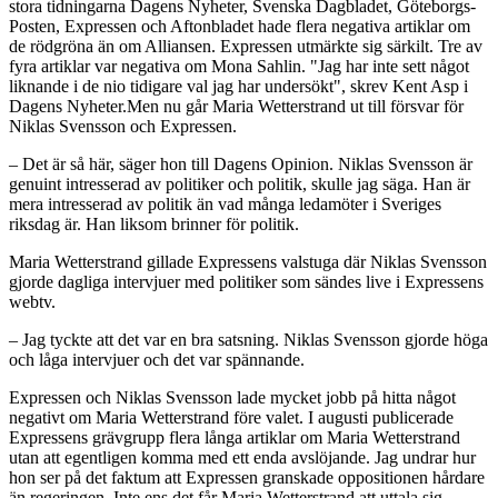
stora tidningarna Dagens Nyheter, Svenska Dagbladet, Göteborgs-
Posten, Expressen och Aftonbladet hade flera negativa artiklar om
de rödgröna än om Alliansen. Expressen utmärkte sig särkilt. Tre av
fyra artiklar var negativa om Mona Sahlin. "Jag har inte sett något
liknande i de nio tidigare val jag har undersökt", skrev Kent Asp i
Dagens Nyheter.Men nu går Maria Wetterstrand ut till försvar för
Niklas Svensson och Expressen.
– Det är så här, säger hon till Dagens Opinion. Niklas Svensson är
genuint intresserad av politiker och politik, skulle jag säga. Han är
mera intresserad av politik än vad många ledamöter i Sveriges
riksdag är. Han liksom brinner för politik.
Maria Wetterstrand gillade Expressens valstuga där Niklas Svensson
gjorde dagliga intervjuer med politiker som sändes live i Expressens
webtv.
– Jag tyckte att det var en bra satsning. Niklas Svensson gjorde höga
och låga intervjuer och det var spännande.
Expressen och Niklas Svensson lade mycket jobb på hitta något
negativt om Maria Wetterstrand före valet. I augusti publicerade
Expressens grävgrupp flera långa artiklar om Maria Wetterstrand
utan att egentligen komma med ett enda avslöjande. Jag undrar hur
hon ser på det faktum att Expressen granskade oppositionen hårdare
än regeringen. Inte ens det får Maria Wetterstrand att uttala sig