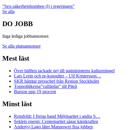
”Sex-säkerhetsbomben (l) i regeringen”
Se alla
DO JOBB
Inga lediga jobbannonser.
Se alla platsannonser
Mest läst
Över hälften tackade nej till statministerns kulturmingel
Lars Lerin och pr-konsulter – Ulf Kristersson…
SKR hämtar presschef från Region Stockholm
Toppolitikerna”valfärdar” till Piteå
Burson upp 19 procent
Minst läst
Reinfeldt: I första hand Miljöpartiet i andra S…
Seklets energi: Centerpartiet sågar kärnkraften
Ander(s) Lago låter Manpower fixa jobben