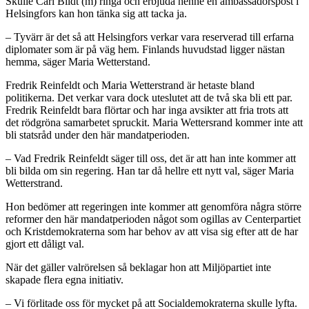
Skulle Carl Bildt (m) ringa och erbjuda henne en ambassadörspost i
Helsingfors kan hon tänka sig att tacka ja.
– Tyvärr är det så att Helsingfors verkar vara reserverad till erfarna
diplomater som är på väg hem. Finlands huvudstad ligger nästan
hemma, säger Maria Wetterstand.
Fredrik Reinfeldt och Maria Wetterstrand är hetaste bland
politikerna. Det verkar vara dock uteslutet att de två ska bli ett par.
Fredrik Reinfeldt bara flörtar och har inga avsikter att fria trots att
det rödgröna samarbetet spruckit. Maria Wettersrand kommer inte att
bli statsråd under den här mandatperioden.
– Vad Fredrik Reinfeldt säger till oss, det är att han inte kommer att
bli bilda om sin regering. Han tar då hellre ett nytt val, säger Maria
Wetterstrand.
Hon bedömer att regeringen inte kommer att genomföra några större
reformer den här mandatperioden något som ogillas av Centerpartiet
och Kristdemokraterna som har behov av att visa sig efter att de har
gjort ett dåligt val.
När det gäller valrörelsen så beklagar hon att Miljöpartiet inte
skapade flera egna initiativ.
– Vi förlitade oss för mycket på att Socialdemokraterna skulle lyfta.