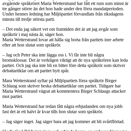
avgående språkröret Maria Wetterstrand har fått ett rum som minst är
tre gånger större än det hon hade under den förra mandatperioden.
Under hennes ledning har Miljöpartiet förvandlats från riksdagens
minsta till tredje största parti.
– Det enda jag säkert vet om framtiden det är att jag avgår som
språkrör i maj nästa år, säger hon.
Maria Wetterstrand lovar att hålla sig borta från partiets inre arbete
efter att hon slutat som språkrör.
– Jag och Peter ska inte lägga oss i. Vi får inte bli några
bromsklossar. Det är verkligen viktigt att de nya språkrören kan leda
partiet. Och jag ska inte bli en bitter före detta språkrör som skriver
debattartiklar om att partiet bytt spår.
Mara Wetterstrand syftar på Miljöpartiets förra språkrör Birger
Schlaug som skriver beska debattartiklar om partiet. Tidigare har
Maria Wetterstrand vägrat att kommentera Birger Schlaugs attacker
mot partiet.
Maria Wetterstrand har redan fått några erbjudanden om nya jobb
fast det är ett halvt år kvar tills hon slutar som språkrör.
– Jag säger inget. Jag säger bara att jag kommer att bli svårtflörtad.