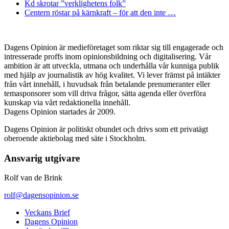
Kd skrotar ”verklighetens folk”
Centern röstar på kärnkraft – för att den inte …
Dagens Opinion är medieföretaget som riktar sig till engagerade och
intresserade proffs inom opinionsbildning och digitalisering. Vår
ambition är att utveckla, utmana och underhålla vår kunniga publik
med hjälp av journalistik av hög kvalitet. Vi lever främst på intäkter
från vårt innehåll, i huvudsak från betalande prenumeranter eller
temasponsorer som vill driva frågor, sätta agenda eller överföra
kunskap via vårt redaktionella innehåll.
Dagens Opinion startades år 2009.
Dagens Opinion är politiskt obundet och drivs som ett privatägt
oberoende aktiebolag med säte i Stockholm.
Ansvarig utgivare
Rolf van de Brink
rolf@dagensopinion.se
Veckans Brief
Dagens Opinion