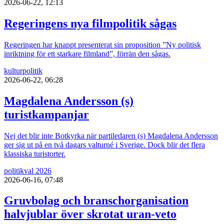
2026-06-22, 12:13
Regeringens nya filmpolitik sågas
Regeringen har knappt presenterat sin proposition ”Ny politisk
inriktning för ett starkare filmland”, förrän den sågas.
kultur
politik
2026-06-22, 06:28
Magdalena Andersson (s)
turistkampanjar
Nej det blir inte Botkyrka när partiledaren (s) Magdalena Andersson
ger sig ut på en två dagars valturné i Sverige. Dock blir det flera
klassiska turistorter.
politik
val 2026
2026-06-16, 07:48
Gruvbolag och branschorganisation
halvjublar över skrotat uran-veto