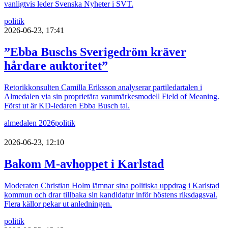
vanligtvis leder Svenska Nyheter i SVT.
politik
2026-06-23, 17:41
”Ebba Buschs Sverigedröm kräver
hårdare auktoritet”
Retorikkonsulten Camilla Eriksson analyserar partiledartalen i
Almedalen via sin proprietära varumärkesmodell Field of Meaning.
Först ut är KD-ledaren Ebba Busch tal.
almedalen 2026
politik
2026-06-23, 12:10
Bakom M-avhoppet i Karlstad
Moderaten Christian Holm lämnar sina politiska uppdrag i Karlstad
kommun och drar tillbaka sin kandidatur inför höstens riksdagsval.
Flera källor pekar ut anledningen.
politik