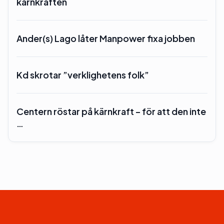
kärnkraften
Ander(s) Lago låter Manpower fixa jobben
Kd skrotar ”verklighetens folk”
Centern röstar på kärnkraft – för att den inte
…