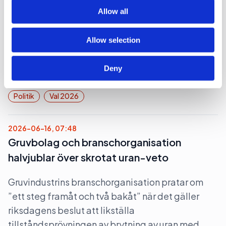
turistkampanjar
of their services.
Allow all
Nej det blir inte Botkyrka när partiledaren (s)
Allow selection
Magdalena Andersson ger sig ut på en två dagars
valturné i Sverige. Dock blir det flera klassiska
Deny
turistorter.
Politik
Val 2026
2026-06-16, 07:48
Gruvbolag och branschorganisation
halvjublar över skrotat uran-veto
Gruvindustrins branschorganisation pratar om
”ett steg framåt och två bakåt” när det gäller
riksdagens beslut att likställa
tillståndsprövningen av brytning av uran med