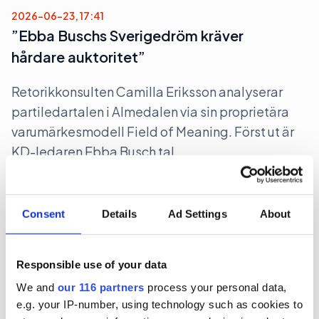
2026-06-23, 17:41
”Ebba Buschs Sverigedröm kräver
hårdare auktoritet”
Retorikkonsulten Camilla Eriksson analyserar
partiledartalen i Almedalen via sin proprietära
varumärkesmodell Field of Meaning. Först ut är
KD-ledaren Ebba Busch tal.
Almedalen 2026
Politik
Consent
Details
Ad Settings
About
2026-06-23, 12:10
Bakom M-avhoppet i Karlstad
Responsible use of your data
We and
our 116 partners
process your personal data,
Moderaten Christian Holm lämnar sina politiska
e.g. your IP-number, using technology such as cookies to
uppdrag i Karlstad kommun och drar tillbaka sin