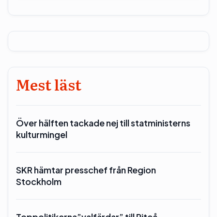
Mest läst
Över hälften tackade nej till statministerns
kulturmingel
SKR hämtar presschef från Region
Stockholm
Toppolitikerna”valfärdar” till Piteå