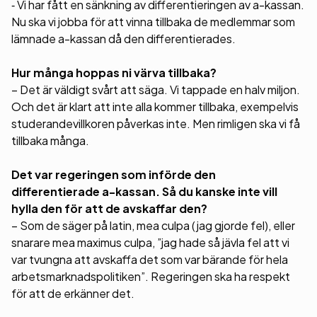
‑ Vi har fått en sänkning av differentieringen av a-kassan.
Nu ska vi jobba för att vinna tillbaka de medlemmar som
lämnade a-kassan då den differentierades.
Hur många hoppas ni värva tillbaka?
– Det är väldigt svårt att säga. Vi tappade en halv miljon.
Och det är klart att inte alla kommer tillbaka, exempelvis
studerandevillkoren påverkas inte. Men rimligen ska vi få
tillbaka många.
Det var regeringen som införde den
differentierade a-kassan. Så du kanske inte vill
hylla den för att de avskaffar den?
– Som de säger på latin, mea culpa (jag gjorde fel), eller
snarare mea maximus culpa, ”jag hade så jävla fel att vi
var tvungna att avskaffa det som var bärande för hela
arbetsmarknadspolitiken”. Regeringen ska ha respekt
för att de erkänner det.