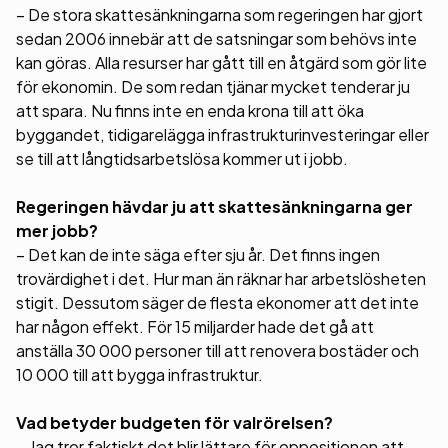
– De stora skattesänkningarna som regeringen har gjort
sedan 2006 innebär att de satsningar som behövs inte
kan göras. Alla resurser har gått till en åtgärd som gör lite
för ekonomin. De som redan tjänar mycket tenderar ju
att spara. Nu finns inte en enda krona till att öka
byggandet, tidigarelägga infrastrukturinvesteringar eller
se till att långtidsarbetslösa kommer ut i jobb.
Regeringen hävdar ju att skattesänkningarna ger
mer jobb?
– Det kan de inte säga efter sju år. Det finns ingen
trovärdighet i det. Hur man än räknar har arbetslösheten
stigit. Dessutom säger de flesta ekonomer att det inte
har någon effekt. För 15 miljarder hade det gå att
anställa 30 000 personer till att renovera bostäder och
10 000 till att bygga infrastruktur.
Vad betyder budgeten för valrörelsen?
–
Jag tror faktiskt det blir lättare för oppositionen att