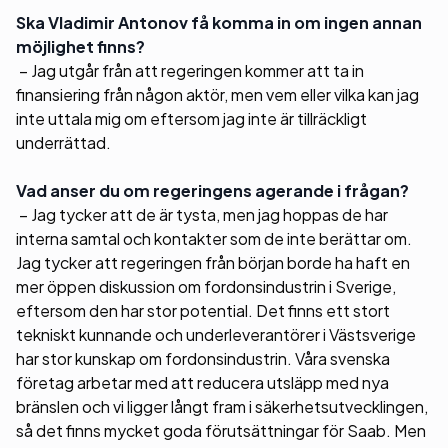
Ska Vladimir Antonov få komma in om ingen annan
möjlighet finns?
– Jag utgår från att regeringen kommer att ta in
finansiering från någon aktör, men vem eller vilka kan jag
inte uttala mig om eftersom jag inte är tillräckligt
underrättad.
Vad anser du om regeringens agerande i frågan?
– Jag tycker att de är tysta, men jag hoppas de har
interna samtal och kontakter som de inte berättar om.
Jag tycker att regeringen från början borde ha haft en
mer öppen diskussion om fordonsindustrin i Sverige,
eftersom den har stor potential. Det finns ett stort
tekniskt kunnande och underleverantörer i Västsverige
har stor kunskap om fordonsindustrin. Våra svenska
företag arbetar med att reducera utsläpp med nya
bränslen och vi ligger långt fram i säkerhetsutvecklingen,
så det finns mycket goda förutsättningar för Saab. Men