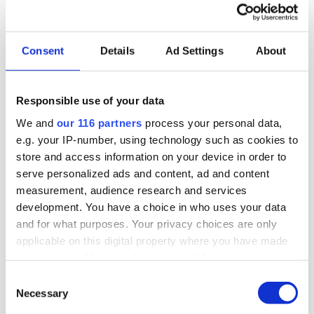
kandidatur inför höstens riksdagsval. Flera källor
pekar ut anledningen.
Consent
Details
Ad Settings
About
Politik
Responsible use of your data
2026-06-22, 12:13
We and
our 116 partners
process your personal data,
Regeringens nya filmpolitik sågas
e.g. your IP-number, using technology such as cookies to
store and access information on your device in order to
Regeringen har knappt presenterat sin
serve personalized ads and content, ad and content
proposition ”Ny politisk inriktning för ett starkare
measurement, audience research and services
filmland”, förrän den sågas.
development. You have a choice in who uses your data
and for what purposes. Your privacy choices are only
Kultur
Politik
applicable on this digital property where you have made
your choices. You can change or withdraw your consent
any time from the Cookie Declaration or by clicking on
2026-06-22, 06:28
Consent
the Privacy trigger icon.
Necessary
Magdalena Andersson (s)
Selection