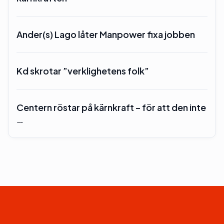
Ander(s) Lago låter Manpower fixa jobben
Kd skrotar ”verklighetens folk”
Centern röstar på kärnkraft – för att den inte
…