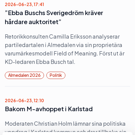
2026-06-23, 17:41
”Ebba Buschs Sverigedröm kräver
hårdare auktoritet”
Retorikkonsulten Camilla Eriksson analyserar
partiledartalen i Almedalen via sin proprietära
varumärkesmodell Field of Meaning. Först ut är
KD-ledaren Ebba Busch tal.
Almedalen 2026
Politik
2026-06-23, 12:10
Bakom M-avhoppet i Karlstad
Moderaten Christian Holm lämnar sina politiska
uppdrag i Karlstad kommun och drar tillbaka sin