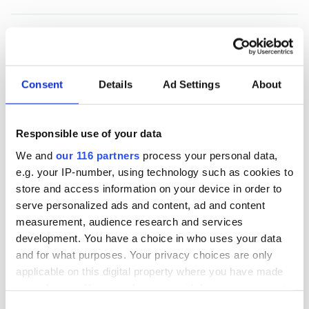
2026-06-22, 06:28
Magdalena Andersson (s)
turistkampanjar
Consent
Details
Ad Settings
About
Nej det blir inte Botkyrka när partiledaren (s)
Magdalena Andersson ger sig ut på en två dagars
Responsible use of your data
valturné i Sverige. Dock blir det flera klassiska
We and
our 116 partners
process your personal data,
turistorter.
e.g. your IP-number, using technology such as cookies to
store and access information on your device in order to
Politik
Val 2026
serve personalized ads and content, ad and content
measurement, audience research and services
development. You have a choice in who uses your data
2026-06-16, 07:48
and for what purposes. Your privacy choices are only
Gruvbolag och branschorganisation
applicable on this digital property where you have made
halvjublar över skrotat uran-veto
your choices. You can change or withdraw your consent
any time from the Cookie Declaration or by clicking on
Consent