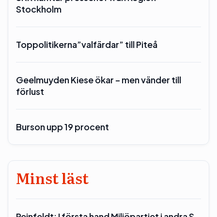
Stockholm
Toppolitikerna”valfärdar” till Piteå
Geelmuyden Kiese ökar – men vänder till
förlust
Burson upp 19 procent
Minst läst
Reinfeldt: I första hand Miljöpartiet i andra S…