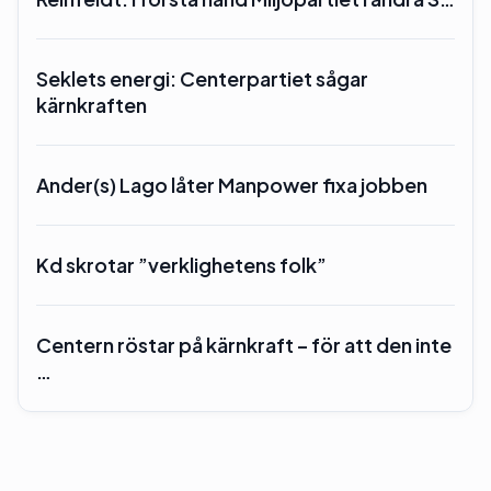
Seklets energi: Centerpartiet sågar
kärnkraften
Ander(s) Lago låter Manpower fixa jobben
Kd skrotar ”verklighetens folk”
Centern röstar på kärnkraft – för att den inte
…