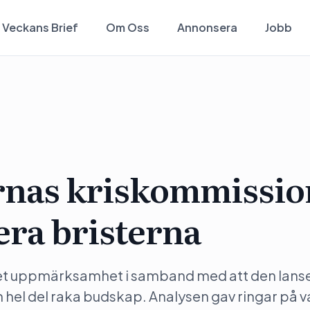
Veckans Brief
Om Oss
Annonsera
Jobb
nas kriskommissio
era bristerna
et uppmärksamhet i samband med att den lans
 hel del raka budskap. Analysen gav ringar på va