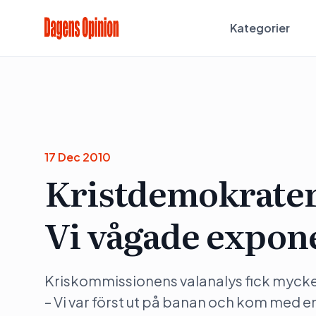
Kategorier
17 Dec 2010
Kristdemokrater
Vi vågade expon
Kriskommissionens valanalys fick myck
– Vi var först ut på banan och kom med en