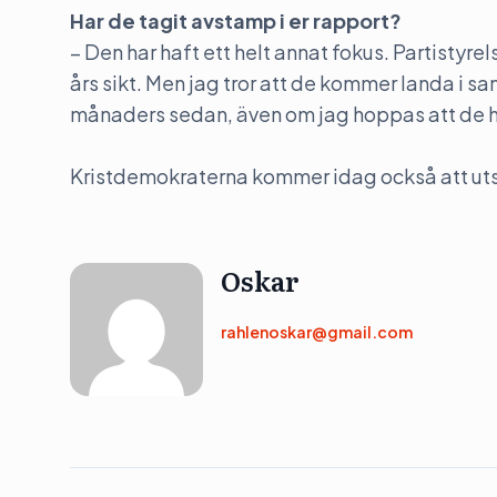
Har de tagit avstamp i er rapport?
– Den har haft ett helt annat fokus. Partistyrel
års sikt. Men jag tror att de kommer landa i s
månaders sedan, även om jag hoppas att de haf
Kristdemokraterna kommer idag också att utse
Oskar
rahlenoskar@gmail.com