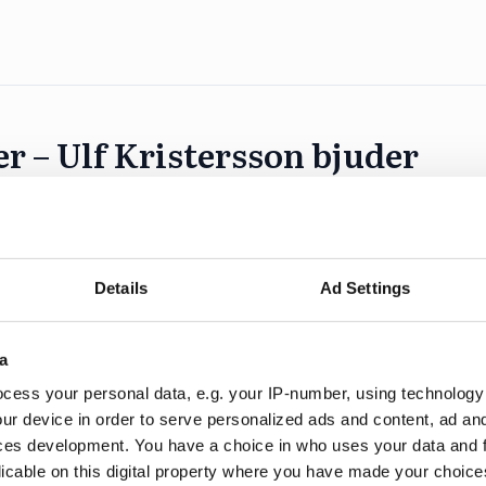
er – Ulf Kristersson bjuder
son (m) en mottagning i Sagerska palatset för att
her” i samband med att Prideveckan körgång. Flera 
Details
Ad Settings
konstnärer och författare, finns med bland de 115 inbju
a
cess your personal data, e.g. your IP-number, using technology
ur device in order to serve personalized ads and content, ad a
ces development. You have a choice in who uses your data and 
licable on this digital property where you have made your choic