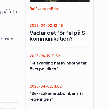
Rolf van den Brink
g på åtta
2026-04-02, 12:45
Vad är det för fel på S
kommunikation?
rensen.
2025-06-19, 11:39
”Krisvarning när kvinnorna tar
över politiken”
2025-04-02, 11:02
”Sex-säkerhetsbomben (l) i
regeringen”