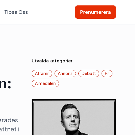
Tipsa Oss
Prenumerera
Utvalda kategorier
Affärer
Annons
Debatt
Pr
n:
Almedalen
erades.
ttnet i