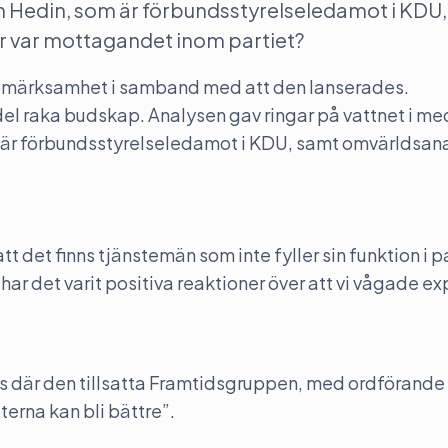
an Hedin, som är förbundsstyrelseledamot i KDU
r var mottagandet inom partiet?
pmärksamhet i samband med att den lanserades.
del raka budskap. Analysen gav ringar på vattnet i med
 är förbundsstyrelseledamot i KDU, samt omvärldsana
att det finns tjänstemän som inte fyller sin funktion i p
t har det varit positiva reaktioner över att vi vågade e
s där den tillsatta Framtidsgruppen, med ordförande
erna kan bli bättre”.