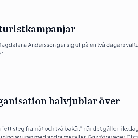
 turistkampanjar
) Magdalena Andersson ger sig ut på en två dagars valtu
r.
anisation halvjublar över
”ett steg framåt och två bakåt” när det gäller riksda
rytning av uran med andra metaller. Gruvföretaget Dist