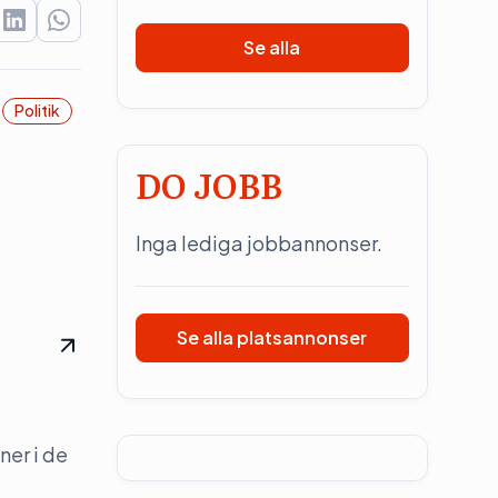
Se alla
Politik
DO JOBB
Inga lediga jobbannonser.
Se alla platsannonser
ner i de