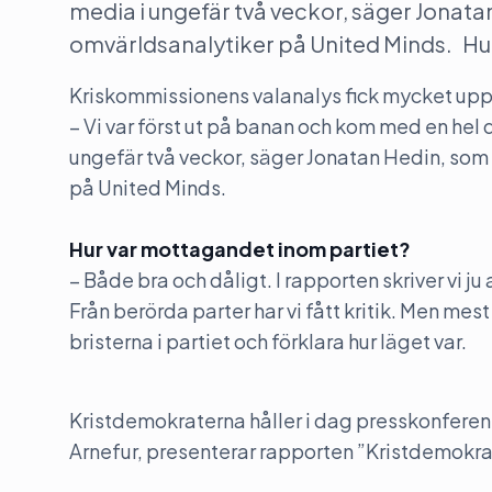
media i ungefär två veckor, säger Jonat
omvärldsanalytiker på United Minds. Hu
Kriskommissionens valanalys fick mycket up
– Vi var först ut på banan och kom med en hel 
ungefär två veckor, säger Jonatan Hedin, som
på United Minds.
Hur var mottagandet inom partiet?
– Både bra och dåligt. I rapporten skriver vi ju 
Från berörda parter har vi fått kritik. Men mes
bristerna i partiet och förklara hur läget var.
Kristdemokraterna håller i dag presskonferen
Arnefur, presenterar rapporten ”Kristdemokrat