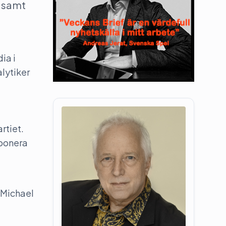
, samt
ia i
lytiker
artiet.
xponera
 Michael