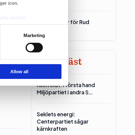
ger icon.
ails section
.
700 miljoner för Rud
re är
Pedersen
se our traffic. We also share
Marketing
ers who may combine it with
 services.
Minst läst
Allow all
Reinfeldt: I första hand
Miljöpartiet i andra S…
Seklets energi:
Centerpartiet sågar
kärnkraften