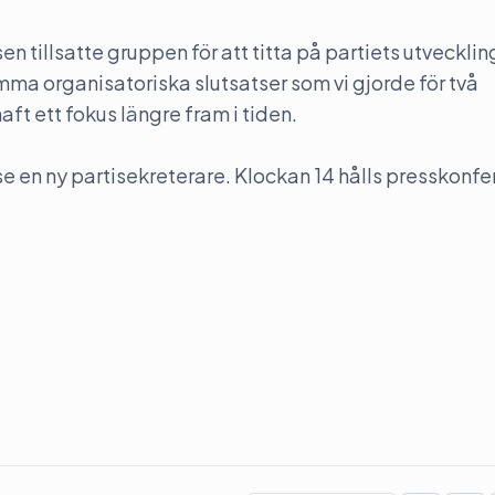
sen tillsatte gruppen för att titta på partiets utvecklin
amma organisatoriska slutsatser som vi gjorde för två
t ett fokus längre fram i tiden.
 en ny partisekreterare. Klockan 14 hålls presskonfe