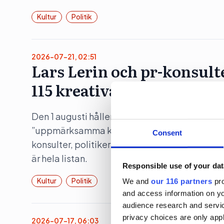
Kultur
Politik
2026-07-21, 02:51
Lars Lerin och pr-konsult
115 kreativa till Sagerska
Den 1 augusti håller statsminister Ulf Kristers
”uppmärksamma kulturella och kreativ bransc
Consent
konsulter, politiker och influerare, men även 
är hela listan.
Responsible use of your dat
Kultur
Politik
We and
our 116 partners
pro
and access information on yo
audience research and servi
privacy choices are only app
2026-07-17, 06:03