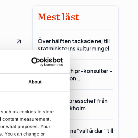
Mest läst
Över hälften tackade nej till
statministerns kulturmingel
Lars Lerin och pr-konsulter –
Ulf Kristersson…
pr-
About
dna. Här
SKR hämtar presschef från
Region Stockholm
 such as cookies to store
nd content measurement,
for what purposes. Your
Toppolitikerna”valfärdar” till
es. You can change or
Piteå