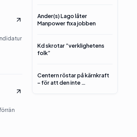
Ander(s) Lago låter
Manpower fixa jobben
andidatur
Kd skrotar ”verklighetens
folk”
Centern röstar på kärnkraft
– för att den inte …
förrän