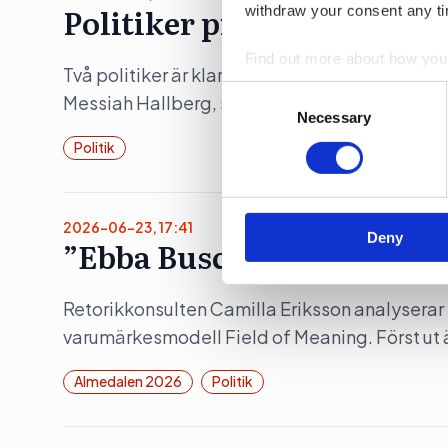
Politiker pratar på Way o
withdraw your consent any tim
Find out more about how your
Två politiker är klara när musikfestivalen Wa
Consent
Messiah Hallberg, som vanligtvis leder Svensk
We use cookies to personalis
Selection
Necessary
information about your use of
Politik
other information that you’ve
2026-06-23, 17:41
Deny
”Ebba Buschs Sverigedröm
Retorikkonsulten Camilla Eriksson analyserar 
varumärkesmodell Field of Meaning. Först ut 
Almedalen 2026
Politik