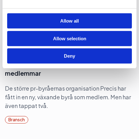
may combine it with other information that you’ve
provided to them or that they’ve collected from your use
Här är alla vinnarna i Precis utmärkelse Spinn
of their services.
2026.
Allow all
Bransch
Pr
Allow selection
2026-04-08, 07:34
Deny
Precis vinner – och förlorar
medlemmar
De större pr-byråernas organisation Precis har
fått in en ny, växande byrå som medlem. Men har
även tappat två.
Bransch