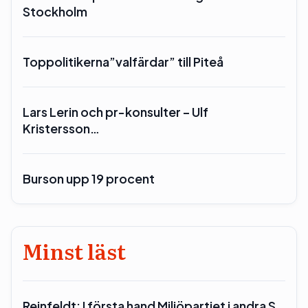
Stockholm
Toppolitikerna”valfärdar” till Piteå
Lars Lerin och pr-konsulter – Ulf
Kristersson…
Burson upp 19 procent
Minst läst
Reinfeldt: I första hand Miljöpartiet i andra S…