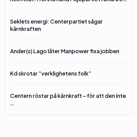
Seklets energi: Centerpartiet sågar
kärnkraften
Ander(s) Lago låter Manpower fixa jobben
Kd skrotar ”verklighetens folk”
Centern röstar på kärnkraft – för att den inte
…