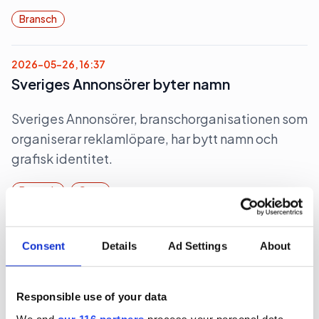
Bransch
2026-05-26, 16:37
Sveriges Annonsörer byter namn
Sveriges Annonsörer, branschorganisationen som
organiserar reklamlöpare, har bytt namn och
grafisk identitet.
Bransch
Case
2026-05-24, 19:03
Consent
Details
Ad Settings
About
Här är de svenska vinnarna i Sabre
Två av tolv byråer utnämnda till årets byrå i
Responsible use of your data
Europa i utmärkelsen Sabre 2026 EMEA har starkt
We and
our 116 partners
process your personal data,