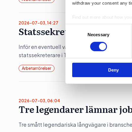
withdraw your consent any tim
Find out more about how your
2026-07-03, 14:27
Consent
Statssekreterare lämnar r
We use cookies to personalis
Selection
Necessary
information about your use of
other information that you’ve
Inför en eventuell valförlust kan det vara läge 
statssekreterare i Tidöregeringen på kort tid u
Arbetarrörelser
Deny
2026-07-03, 06:04
Tre legendarer lämnar jo
Tre smått legendariska långvägare i bransche