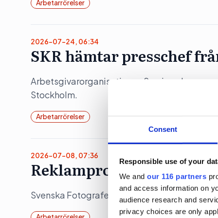
Arbetarrörelser
2026-07-24, 06:34
SKR hämtar presschef fr
Arbetsgivarorganisationen Sveriges kommuner
Stockholm.
Arbetarrörelser
Consent
2026-07-08, 07:36
Responsible use of your dat
Reklamprofil ska lyfta fo
We and
our 116 partners
pro
and access information on yo
Svenska Fotografers Förbund (SFF) tar in en 
audience research and servi
privacy choices are only app
Arbetarrörelser