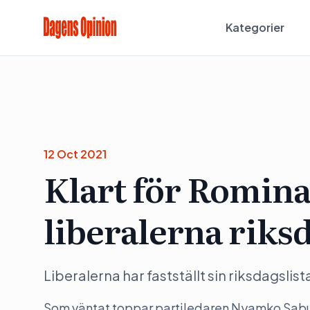
Kategorier
12 Oct 2021
Klart för Romina
liberalerna riks
Liberalerna har fastställt sin riksdagslis
Som väntat toppar partiledaren Nyamko Sabuni