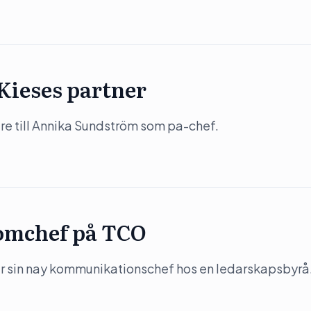
Kieses partner
tare till Annika Sundström som pa-chef.
komchef på TCO
ar sin nay kommunikationschef hos en ledarskapsbyrå