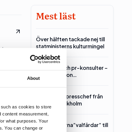
Mest läst
Över hälften tackade nej till
statministerns kulturmingel
gion
Lars Lerin och pr-konsulter –
Ulf Kristersson…
About
SKR hämtar presschef från
Region Stockholm
 such as cookies to store
nd content measurement,
.
for what purposes. Your
Toppolitikerna”valfärdar” till
es. You can change or
Piteå