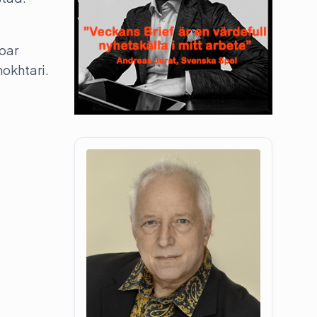
Joar
mokhtari.