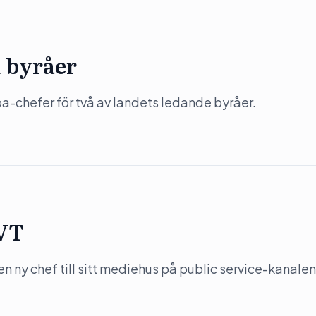
a byråer
-chefer för två av landets ledande byråer.
SVT
n ny chef till sitt mediehus på public service-kanalen