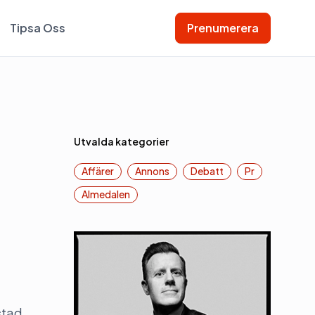
Tipsa Oss
Prenumerera
Utvalda kategorier
Affärer
Annons
Debatt
Pr
Almedalen
stad.