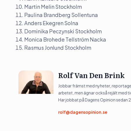
Martin Melin Stockholm
Paulina Brandberg Sollentuna
Anders Ekegren Solna
Dominika Peczynski Stockholm
Monica Brohede Tellström Nacka
Rasmus Jonlund Stockholm
Rolf Van Den Brink
Jobbar främst med nyheter, reportage 
arbetet, men ägnar också rejält med tid
Har jobbat på Dagens Opinion sedan 
rolf@dagensopinion.se