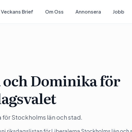
Veckans Brief
Om Oss
Annonsera
Jobb
 och Dominika för
dagsvalet
ta för Stockholms län och stad.
 riksdagslistan för Liberalerna Stockholms län och 