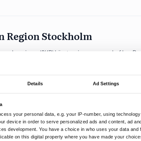
ån Region Stockholm
 och regioner (SKR) hämtar sin nya presschef hos Re
Details
Ad Settings
a
tograferna
cess your personal data, e.g. your IP-number, using technology
ur device in order to serve personalized ads and content, ad a
profil från reklambranschen som ny verksamhetsledare
ces development. You have a choice in who uses your data and 
licable on this digital property where you have made your choic