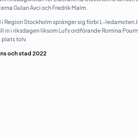
rna Gulan Avci och Fredrik Malm.
d i Region Stockholm spränger sig förbi L-ledamoten 
ill in i riksdagen liksom Lufs ordförande Romina Pour
plats tolv.
äns och stad 2022