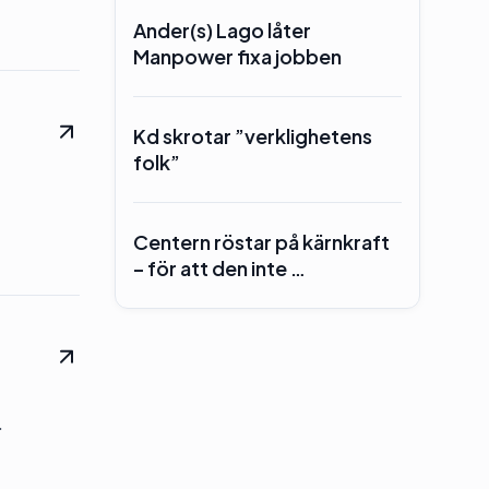
Ander(s) Lago låter
Manpower fixa jobben
Kd skrotar ”verklighetens
folk”
Centern röstar på kärnkraft
– för att den inte …
.