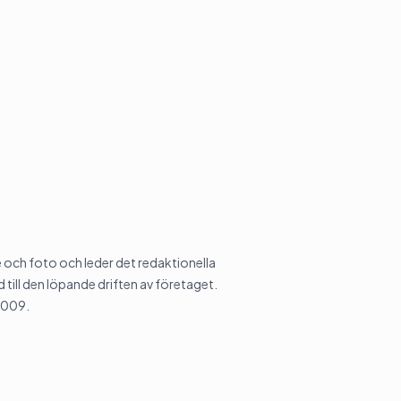
och foto och leder det redaktionella
 till den löpande driften av företaget.
2009.