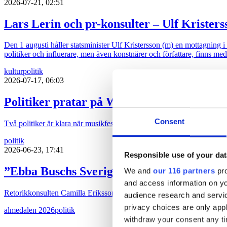
2026-07-21, 02:51
Lars Lerin och pr-konsulter – Ulf Kristers
Den 1 augusti håller statsminister Ulf Kristersson (m) en mottagning 
politiker och influerare, men även konstnärer och författare, finns med
kultur
politik
2026-07-17, 06:03
Politiker pratar på Way out West
Consent
Två politiker är klara när musikfestivalen Way out West återinför sa
politik
2026-06-23, 17:41
Responsible use of your dat
”Ebba Buschs Sverigedröm kräver hårdare
We and
our 116 partners
pro
and access information on yo
Retorikkonsulten Camilla Eriksson analyserar partiledartalen i Almed
audience research and servi
privacy choices are only app
almedalen 2026
politik
withdraw your consent any tim