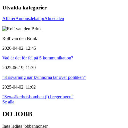
Utvalda kategorier
Affärer
Annons
debatt
pr
Almedalen
Rolf van den Brink
2026-04-02, 12:45
Vad är det för fel på S kommunikation?
2025-06-19, 11:39
”Krisvarning när kvinnorna tar över politiken”
2025-04-02, 11:02
”Sex-säkerhetsbomben (l) i regeringen”
Se alla
DO JOBB
Inga lediga jobbannonser.