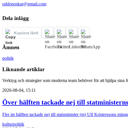
rahlenoskar@gmail.com
Dela inlägg
Kopiera länk
Ämnen
politik
Liknande artiklar
Verktyg och strategier som moderna team behöver för att hjälpa sina fö
2026-08-04, 15:11
Över hälften tackade nej till statministern
Fler än hälften tackade nej till statsminister (m) Ulf Kristerssons mi
kultur
politik