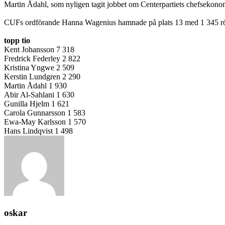
Martin Ådahl, som nyligen tagit jobbet om Centerpartiets chefsekonom,
CUFs ordförande Hanna Wagenius hamnade på plats 13 med 1 345 rö
topp tio
Kent Johansson 7 318
Fredrick Federley 2 822
Kristina Yngwe 2 509
Kerstin Lundgren 2 290
Martin Ådahl 1 930
Abir Al-Sahlani 1 630
Gunilla Hjelm 1 621
Carola Gunnarsson 1 583
Ewa-May Karlsson 1 570
Hans Lindqvist 1 498
oskar