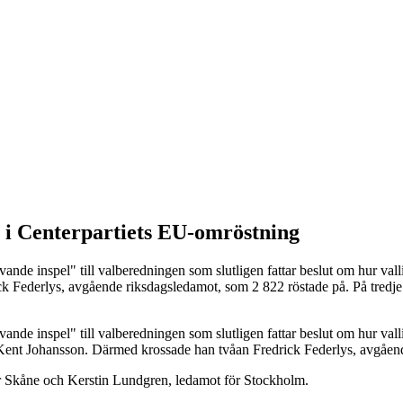
 i Centerpartiets EU-omröstning
de inspel" till valberedningen som slutligen fattar beslut om hur valli
 Federlys, avgående riksdagsledamot, som 2 822 röstade på. På tredje
de inspel" till valberedningen som slutligen fattar beslut om hur valli
 Kent Johansson. Därmed krossade han tvåan Fredrick Federlys, avgåen
ör Skåne och Kerstin Lundgren, ledamot för Stockholm.