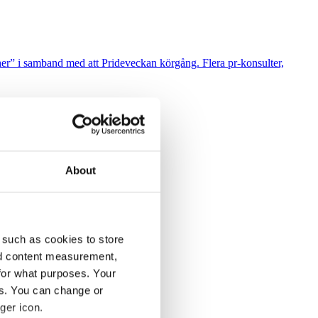
cher” i samband med att Prideveckan körgång. Flera pr-konsulter,
About
leder Svenska Nyheter i SVT.
 such as cookies to store
nd content measurement,
r KD-ledaren Ebba Busch tal.
for what purposes. Your
es. You can change or
ger icon.