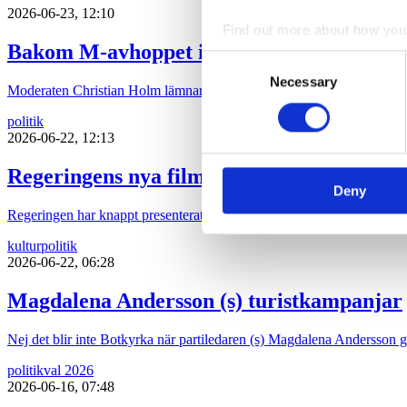
2026-06-23, 12:10
Find out more about how your
Bakom M-avhoppet i Karlstad
Consent
We use cookies to personalis
Necessary
Selection
Moderaten Christian Holm lämnar sina politiska uppdrag i Karlstad kom
information about your use of
other information that you’ve
politik
2026-06-22, 12:13
Regeringens nya filmpolitik sågas
Deny
Regeringen har knappt presenterat sin proposition ”Ny politisk inriktni
kultur
politik
2026-06-22, 06:28
Magdalena Andersson (s) turistkampanjar
Nej det blir inte Botkyrka när partiledaren (s) Magdalena Andersson ger 
politik
val 2026
2026-06-16, 07:48