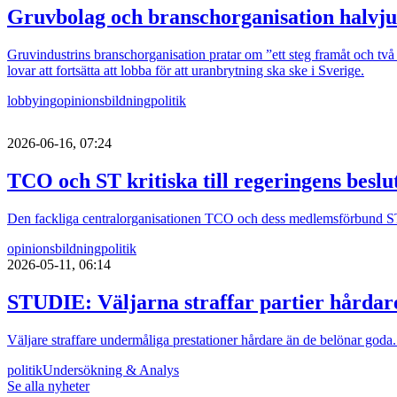
Gruvbolag och branschorganisation halvju
Gruvindustrins branschorganisation pratar om ”ett steg framåt och två b
lovar att fortsätta att lobba för att uranbrytning ska ske i Sverige.
lobbying
opinionsbildning
politik
2026-06-16, 07:24
TCO och ST kritiska till regeringens besl
Den fackliga centralorganisationen TCO och dess medlemsförbund ST är 
opinionsbildning
politik
2026-05-11, 06:14
STUDIE: Väljarna straffar partier hårdar
Väljare straffare undermåliga prestationer hårdare än de belönar goda.
politik
Undersökning & Analys
Se alla nyheter