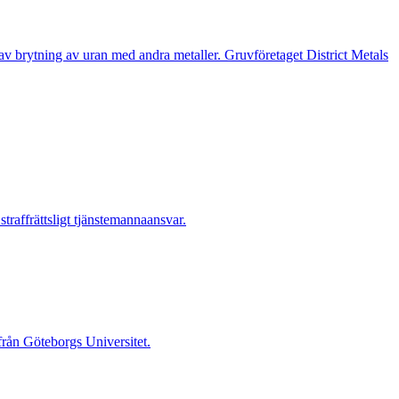
n av brytning av uran med andra metaller. Gruvföretaget District Metals
raffrättsligt tjänstemannaansvar.
 från Göteborgs Universitet.