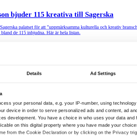
son bjuder 115 kreativa till Sagerska
i Sagerska palatset för att ”uppmärksamma kulturella och kreativ brans
 bland de 115 inbjudna. Här är hela listan.
Details
Ad Settings
mtal i programmet. Programledare är Messiah Hallberg, som vanligtvis 
a
 auktoritet”
cess your personal data, e.g. your IP-number, using technology
ur device in order to serve personalized ads and content, ad a
alen via sin proprietära varumärkesmodell Field of Meaning. Först ut ä
ces development. You have a choice in who uses your data and 
licable on this digital property where you have made your choic
e from the Cookie Declaration or by clicking on the Privacy trig