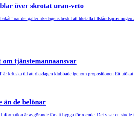
blar över skrotat uran-veto
akåt” när det gäller riksdagens beslut att likställa tillståndsprövninge
ut om tjänstemannaansvar
kritiska till att riksdagen klubbade igenom propositionen Ett utökat st
e än de belönar
 Information är avgörande för att bygga förtroende. Det visar en studie