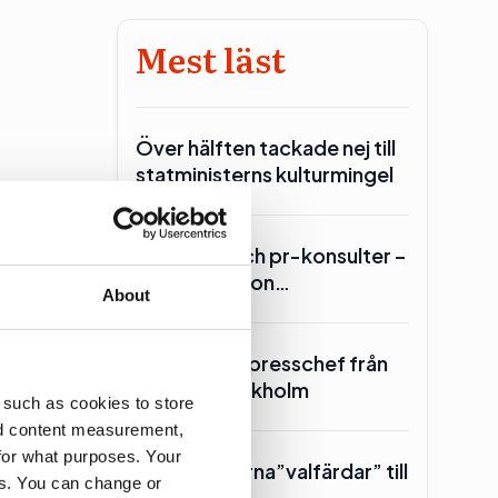
Mest läst
Över hälften tackade nej till
statministerns kulturmingel
Lars Lerin och pr-konsulter –
Ulf Kristersson…
About
et 2024
SKR hämtar presschef från
Region Stockholm
 such as cookies to store
nd content measurement,
for what purposes. Your
Toppolitikerna”valfärdar” till
es. You can change or
Piteå