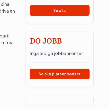
 sina
Se alla
driva en
parti
DO JOBB
nomföra
Inga lediga jobbannonser.
Se alla platsannonser