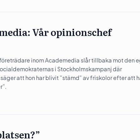
media: Vår opinionschef
g företrädare inom Academedia slår tillbaka mot den 
t Socialdemokraternas i Stockholmskampanj där
er att hon har blivit ”stämd” av friskolor efter att 
r”.
platsen?”