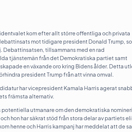
identvalet kom efter allt större offentliga och privata
 debattinsats mot tidigare president Donald Trump, s
. Debattinsatsen, tillsammans med en rad
lda tjänstemän från det Demokratiska partiet samt
apade en växande oro kring Bidens ålder. Detta utl
rhindra president Trump från att vinna omval.
kandidatur har vicepresident Kamala Harris agerat snab
ets främsta alternativ.
is potentiella utmanare om den demokratiska nomine
ch hon har säkrat stöd från stora delar av partiets eli
bakom henne och Harris kampanj har meddelat att de 