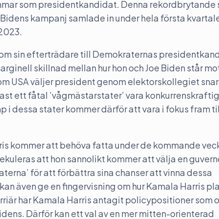
4 timmar som presidentkandidat. Denna rekordbrytand
e Bidens kampanj samlade in under hela första kvartale
 2023.
som sin efterträdare till Demokraternas presidentkan
rginell skillnad mellan hur hon och Joe Biden står m
som USA väljer president genom elektorskollegiet snar
st ett fåtal ’vågmästarstater’ vara konkurrenskraftig
 i dessa stater kommer därför att vara i fokus fram til
rris kommer att behöva fatta under de kommande vec
pekuleras att hon sannolikt kommer att välja en guvernö
terna’ för att förbättra sina chanser att vinna dessa
kan även ge en fingervisning om hur Kamala Harris pl
arriär har Kamala Harris antagit policypositioner som 
idens. Därför kan ett val av en mer mitten-orienterad