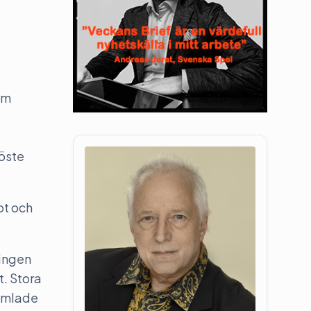
om
öste
bt och
ringen
t. Stora
samlade