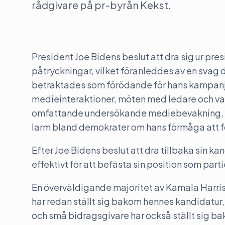
rådgivare på pr-byrån Kekst.
President Joe Bidens beslut att dra sig ur pres
påtryckningar, vilket föranleddes av en svag
betraktades som förödande för hans kampanj
medieinteraktioner, möten med ledare och va
omfattande undersökande mediebevakning, sk
larm bland demokrater om hans förmåga att fö
Efter Joe Bidens beslut att dra tillbaka sin 
effektivt för att befästa sin position som parti
En överväldigande majoritet av Kamala Harr
har redan ställt sig bakom hennes kandidatur, o
och små bidragsgivare har också ställt sig 