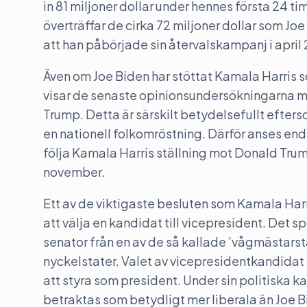
in 81 miljoner dollar under hennes första 2
överträffar de cirka 72 miljoner dollar som Jo
att han påbörjade sin återvalskampanj i april
Även om Joe Biden har stöttat Kamala Harris 
visar de senaste opinionsundersökningarna ma
Trump. Detta är särskilt betydelsefullt efter
en nationell folkomröstning. Därför anses enda
följa Kamala Harris ställning mot Donald Trump
november.
Ett av de viktigaste besluten som Kamala Ha
att välja en kandidat till vicepresident. Det s
senator från en av de så kallade ’vågmästarsta
nyckelstater. Valet av vicepresidentkandidat 
att styra som president. Under sin politiska k
betraktas som betydligt mer liberala än Joe B