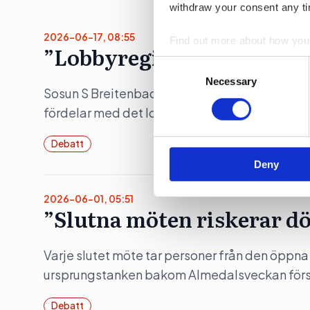
withdraw your consent any tim
2026-06-17, 08:55
Find out more about how your
”Lobbyregistret kan profe
Consent
We use cookies to personalis
Selection
Necessary
information about your use of
Sosun S Breitenbach, vd för Ulobby, som utveckl
other information that you’ve
fördelar med det lobbyregister som ska införa
Debatt
Deny
2026-06-01, 05:51
”Slutna möten riskerar d
Varje slutet möte tar personer från den öppna a
ursprungstanken bakom Almedalsveckan försv
Debatt