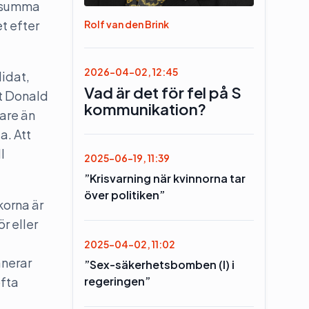
e summa
t efter
Rolf van den Brink
2026-04-02, 12:45
didat,
Vad är det för fel på S
ot Donald
kommunikation?
are än
a. Att
l
2025-06-19, 11:39
”Krisvarning när kvinnorna tar
över politiken”
korna är
r eller
2025-04-02, 11:02
anerar
”Sex-säkerhetsbomben (l) i
ofta
regeringen”