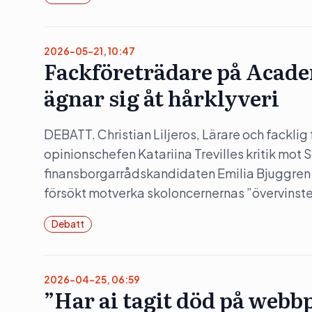
2026-05-21, 10:47
Fackföreträdare på Acade
ägnar sig åt hårklyveri
DEBATT. Christian Liljeros, Lärare och fackli
opinionschefen Katariina Trevilles kritik mo
finansborgarrådskandidaten Emilia Bjuggren säg
försökt motverka skoloncernernas ”övervinste
Debatt
2026-04-25, 06:59
”Har ai tagit död på webb