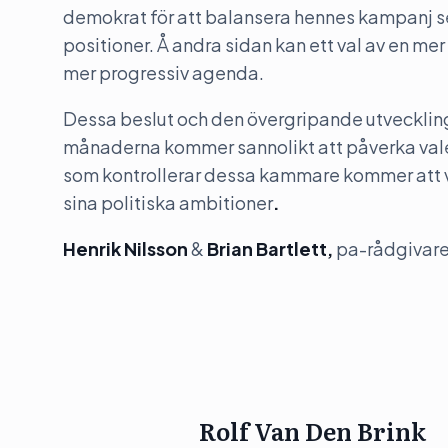
demokrat för att balansera hennes kampanj ses
positioner. Å andra sidan kan ett val av en me
mer progressiv agenda.
Dessa beslut och den övergripande utveckl
månaderna kommer sannolikt att påverka valen 
som kontrollerar dessa kammare kommer att 
sina politiska ambitioner
.
Henrik Nilsson
&
Brian Bartlett,
pa-rådgivare
Rolf Van Den Brink