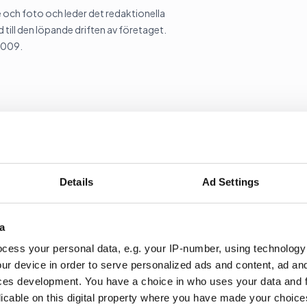
och foto och leder det redaktionella
 till den löpande driften av företaget.
2009.
Kopiera länk
Details
Ad Settings
Debatt
USA-Val
a
cess your personal data, e.g. your IP-number, using technology
ur device in order to serve personalized ads and content, ad a
ces development. You have a choice in who uses your data and 
behöver för att hjälpa sina företag att växa.
licable on this digital property where you have made your choic