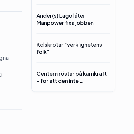
Ander(s) Lago låter
Manpower fixa jobben
Kd skrotar ”verklighetens
folk”
egna
Centern röstar på kärnkraft
ha
– för att den inte …