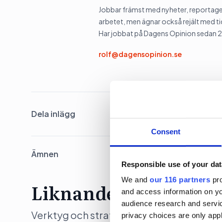
Jobbar främst med nyheter, reportage 
arbetet, men ägnar också rejält med tid
Har jobbat på Dagens Opinion sedan 
rolf@dagensopinion.se
Dela inlägg
Consent
Ämnen
Responsible use of your dat
We and
our 116 partners
pro
Liknande artiklar
and access information on yo
audience research and servi
Verktyg och strategier som moderna team 
privacy choices are only app