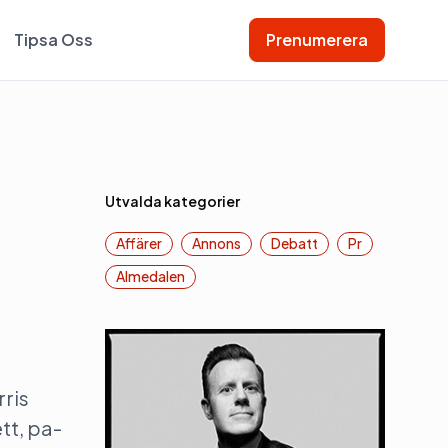
Tipsa Oss
Prenumerera
Utvalda kategorier
Affärer
Annons
Debatt
Pr
Almedalen
rris
tt, pa-