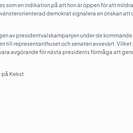
 som en indikation på att hon är öppen för att mildra
r vänsterorienterad demokrat signalera en önskan att 
ingen av presidentvalskampanjen under de kommande
till representanthuset och senaten avsevärt. Vilket 
vara avgörande för nästa presidents förmåga att ge
 på Kekst