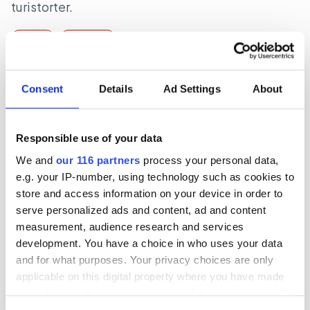
turistorter.
Politik
Val 2026
2026-06-16, 07:48
Consent
Details
Ad Settings
About
Gruvbolag och branschorganisation
halvjublar över skrotat uran-veto
Responsible use of your data
Gruvindustrins branschorganisation pratar om
We and
our 116 partners
process your personal data,
”ett steg framåt och två bakåt” när det gäller
e.g. your IP-number, using technology such as cookies to
riksdagens beslut att likställa
store and access information on your device in order to
serve personalized ads and content, ad and content
tillståndsprövningen av brytning av uran med
measurement, audience research and services
andra metaller. Gruvföretaget District Metals
development. You have a choice in who uses your data
lovar att fortsätta att lobba för att uranbrytning
and for what purposes. Your privacy choices are only
ska ske i Sverige.
applicable on this digital property where you have made
your choices. You can change or withdraw your consent
Lobbying
Opinionsbildning
Politik
any time from the Cookie Declaration or by clicking on