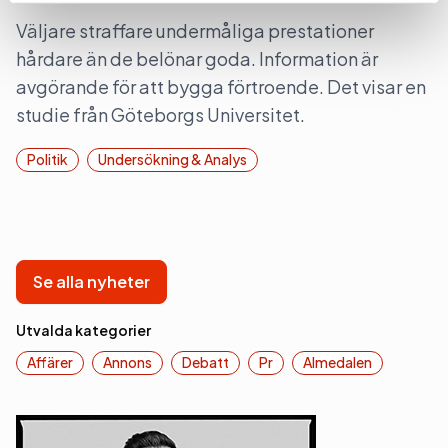
Väljare straffare undermåliga prestationer
hårdare än de belönar goda. Information är
avgörande för att bygga förtroende. Det visar en
studie från Göteborgs Universitet.
Politik
Undersökning & Analys
Se alla nyheter
Utvalda kategorier
Affärer
Annons
Debatt
Pr
Almedalen