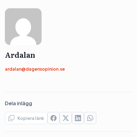
Ardalan
ardalan@dagensopinion.se
Dela inlägg
Kopiera länk