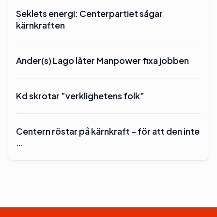
Seklets energi: Centerpartiet sågar
kärnkraften
Ander(s) Lago låter Manpower fixa jobben
Kd skrotar ”verklighetens folk”
Centern röstar på kärnkraft – för att den inte
…