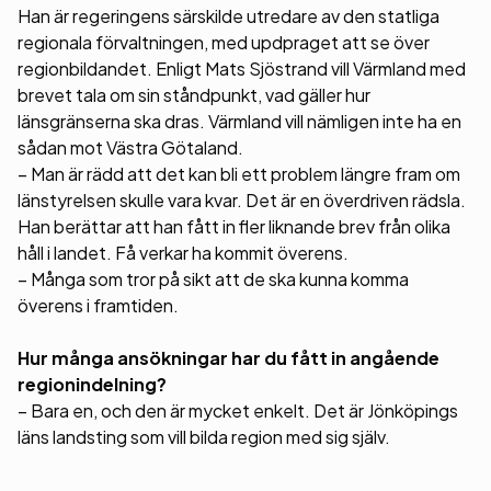
Han är regeringens särskilde utredare av den statliga
regionala förvaltningen, med updpraget att se över
regionbildandet. Enligt Mats Sjöstrand vill Värmland med
brevet tala om sin ståndpunkt, vad gäller hur
länsgränserna ska dras. Värmland vill nämligen inte ha en
sådan mot Västra Götaland.
– Man är rädd att det kan bli ett problem längre fram om
länstyrelsen skulle vara kvar. Det är en överdriven rädsla.
Han berättar att han fått in fler liknande brev från olika
håll i landet. Få verkar ha kommit överens.
– Många som tror på sikt att de ska kunna komma
överens i framtiden.
Hur många ansökningar har du fått in angående
regionindelning?
– Bara en, och den är mycket enkelt. Det är Jönköpings
läns landsting som vill bilda region med sig själv.