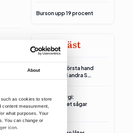
Burson upp 19 procent
Minst läst
Reinfeldt: I första hand
About
Miljöpartiet i andra S…
Seklets energi:
 such as cookies to store
Centerpartiet sågar
nd content measurement,
kärnkraften
for what purposes. Your
es. You can change or
ger icon.
Ander(s) Lago låter