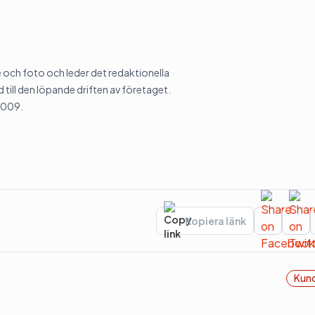
och foto och leder det redaktionella
 till den löpande driften av företaget.
2009.
Kopiera länk
Kund