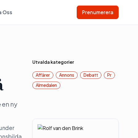
a Oss
Prenumerera
Utvalda kategorier
Affärer
Annons
Debatt
Pr
å
Almedalen
 en ny
 under
ionsbilda