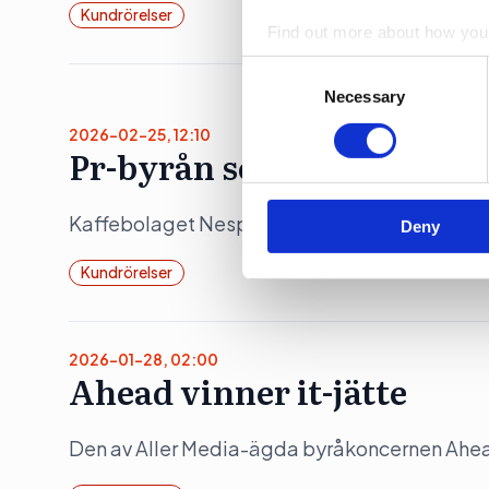
Kundrörelser
Find out more about how your
Consent
We use cookies to personalis
Selection
Necessary
information about your use of
2026-02-25, 12:10
other information that you’ve
Pr-byrån som landar Nes
Kaffebolaget Nespresso byter pr-byrå i Sveri
Deny
Kundrörelser
2026-01-28, 02:00
Ahead vinner it-jätte
Den av Aller Media-ägda byråkoncernen Ahead v