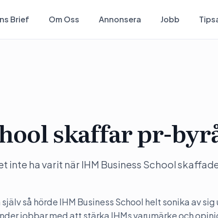
ns Brief
Om Oss
Annonsera
Jobb
Tips
hool skaffar pr-byr
inte ha varit när IHM Business School skaffade
själv så hörde IHM Business School helt sonika av sig
ander jobbar med att stärka IHMs varumärke och opin