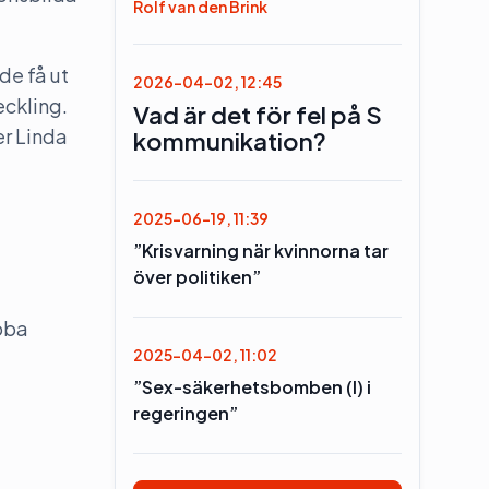
Rolf van den Brink
de få ut
2026-04-02, 12:45
eckling.
Vad är det för fel på S
er Linda
kommunikation?
2025-06-19, 11:39
”Krisvarning när kvinnorna tar
över politiken”
obba
2025-04-02, 11:02
”Sex-säkerhetsbomben (l) i
regeringen”