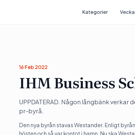
Kategorier
Vecka
16 Feb 2022
IHM Business Sc
UPPDATERAD. Någon långbänk verkar det 
pr-byrå.
Den nya byrån stavas Westander. Enligt byrån 
hösten och så var kontot i hamn. Nu ska West