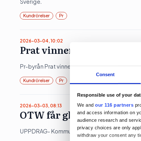
Sverige.
Kundrörelser
Pr
2026-03-04, 10:02
Prat vinner chips-pitch
Pr-byrån Prat vinner en pitch om ett chipsvar
Consent
Kundrörelser
Pr
Responsible use of your dat
We and
our 116 partners
pro
2026-03-03, 08:13
OTW får glassigt uppdra
and access information on yo
audience research and servi
privacy choices are only app
UPPDRAG- Kommunikationsbyrån OTW landar e
withdraw your consent any tim