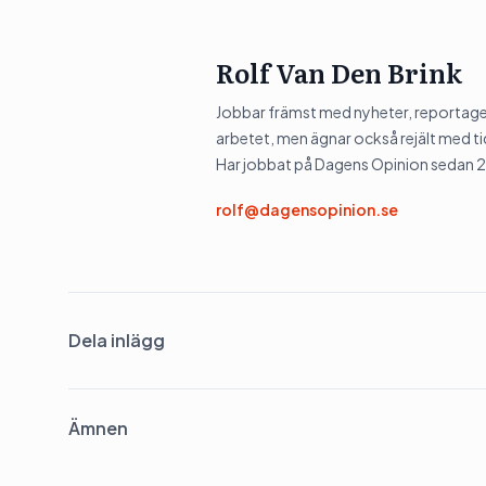
Rolf Van Den Brink
Jobbar främst med nyheter, reportage 
arbetet, men ägnar också rejält med tid
Har jobbat på Dagens Opinion sedan 
rolf@dagensopinion.se
Dela inlägg
Ämnen