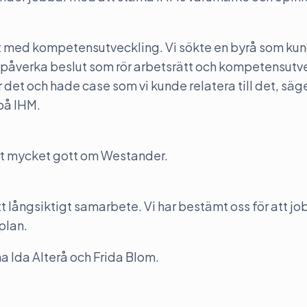
et med kompetensutveckling. Vi sökte en byrå som kun
h påverka beslut som rör arbetsrätt och kompetensutv
r det och hade case som vi kunde relatera till det, säg
på IHM.
ört mycket gott om Westander.
t långsiktigt samarbete. Vi har bestämt oss för att j
plan.
a Ida Alterå och Frida Blom.