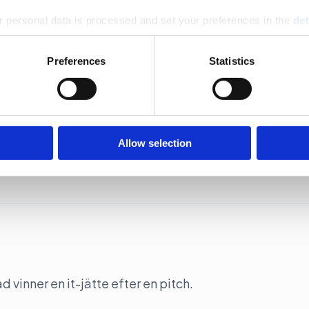
 personal data is processed and set your preferences in the
det
e content and ads, to provide social media features and to analy
Preferences
Statistics
 our site with our social media, advertising and analytics partn
 provided to them or that they’ve collected from your use of their
presso
ge.
Allow selection
inner en it-jätte efter en pitch.