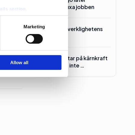
Manpower fixa jobben
ails section
.
se our traffic. We also share
Marketing
Kd skrotar ”verklighetens
ers who may combine it with
folk”
 services.
Centern röstar på kärnkraft
Allow all
– för att den inte …