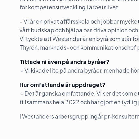
för kompetensutveckling i arbetslivet.
– Vi är en privat affärsskola och jobbar myck
vårt budskap och hjälpa oss driva opinion oc
Vi tyckte att Westander är en byrå som står fö
Thyrén, marknads- och kommunikationschef 
Tittade ni även på andra byråer?
– Vi kikade lite på andra byråer, men hade h
Hur omfattande är uppdraget?
– Det är ganska omfattande. Vi ser det som et
tillsammans hela 2022 och har gjort en tydlig 
I Westanders arbetsgrupp ingår pr-konsultern