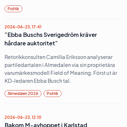
Politik
2026-06-23, 17:41
”Ebba Buschs Sverigedröm kräver
hårdare auktoritet”
Retorikkonsulten Camilla Eriksson analyserar
partiledartalen i Almedalen via sin proprietära
varumärkesmodell Field of Meaning. Först ut är
KD-ledaren Ebba Busch tal.
Almedalen 2026
Politik
2026-06-23, 12:10
Bakom M-avhoppet i Karlstad