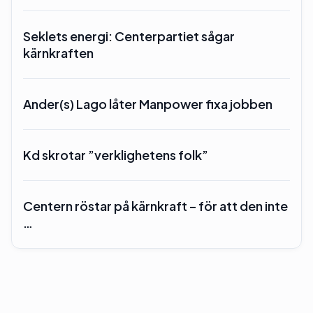
Seklets energi: Centerpartiet sågar
kärnkraften
Ander(s) Lago låter Manpower fixa jobben
Kd skrotar ”verklighetens folk”
Centern röstar på kärnkraft – för att den inte
…