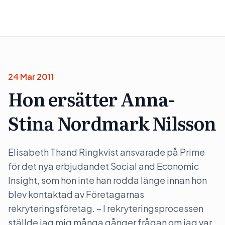
24 Mar 2011
Hon ersätter Anna-
Stina Nordmark Nilsson
Elisabeth Thand Ringkvist ansvarade på Prime
för det nya erbjudandet Social and Economic
Insight, som hon inte han rodda länge innan hon
blev kontaktad av Företagarnas
rekryteringsföretag. – I rekryteringsprocessen
ställde jag mig många gånger frågan om jag var