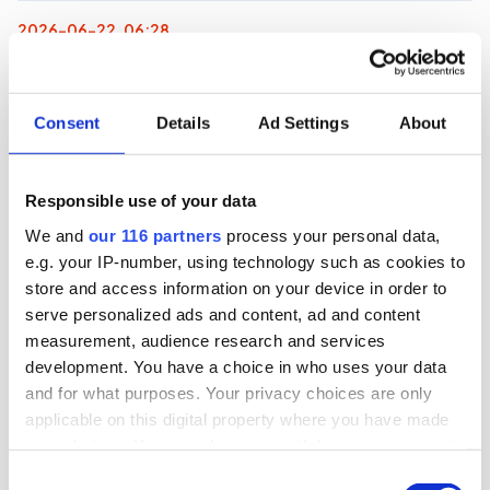
2026-06-22, 06:28
Magdalena Andersson (s)
turistkampanjar
Consent
Details
Ad Settings
About
Nej det blir inte Botkyrka när partiledaren (s)
Magdalena Andersson ger sig ut på en två dagars
Responsible use of your data
valturné i Sverige. Dock blir det flera klassiska
turistorter.
We and
our 116 partners
process your personal data,
e.g. your IP-number, using technology such as cookies to
Politik
Val 2026
store and access information on your device in order to
serve personalized ads and content, ad and content
measurement, audience research and services
2026-06-16, 07:48
development. You have a choice in who uses your data
Gruvbolag och branschorganisation
and for what purposes. Your privacy choices are only
halvjublar över skrotat uran-veto
applicable on this digital property where you have made
your choices. You can change or withdraw your consent
Gruvindustrins branschorganisation pratar om
any time from the Cookie Declaration or by clicking on
Consent