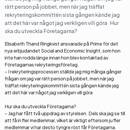
rätt person på jobbet, men när jag träffat
rekryteringskommittén sista gången kände jag
att det här var något jag verkligen vill göra Hur
ska du utveckla Företagarna?
Elisabeth Thand Ringkvist ansvarade på Prime för det
nya erbjudandet Social and Economic Insight, som hon
inte han rodda länge innan hon blev kontaktad av
Företagarnas rekryteringsföretag.
– I rekryteringsprocessen ställde jag mig många gånger
frågan om jag var rätt person på jobbet, men när jag
träffat rekryteringskommittén sista gången kände jag
att det här var något jag verkligen vill göra
Hur ska du utveckla Företagarna?
– Jag har fått två uppdrag av styrelsen. Dels ska jag se till
att få in fler medlemmar, vilket är viktigt eftersom ju fler
medlemmar vi har desto tyngre röst får Företagarna.